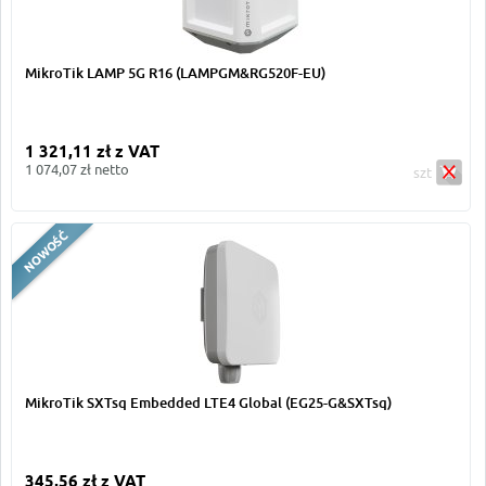
MikroTik LAMP 5G R16 (LAMPGM&RG520F-EU)
1 321,11 zł z VAT
1 074,07 zł netto
szt
MikroTik SXTsq Embedded LTE4 Global (EG25-G&SXTsq)
345,56 zł z VAT