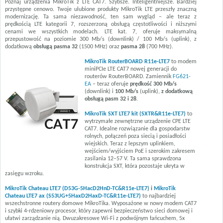
Poznaj urządzenia MikroTik z LTE CAT7. Szybsze. Inteligentniejsze. Bardziej
przystępne cenowo. Twoje ulubione produkty MikroTik LTE przeszły znaczną
modernizację. Ta sama niezawodność, ten sam wygląd – ale teraz z
prędkością LTE kategorii 7, rozszerzoną obsługą częstotliwości i niższymi
cenami we wszystkich modelach. LTE kat. 7, oferuje maksymalną
przepustowość na poziomie 300 Mb/s (downlink) / 100 Mb/s (uplink), z
dodatkową
obsługą pasma 32
(1500 MHz) oraz
pasma 28
(700 MHz).
MikroTik RouterBOARD R11e-LTE7
to modem
miniPCIe LTE CAT7 nowej generacji do
routerów RouterBOARD. Zamiennik
FG621-
EA
– teraz oferuje
prędkość 300 Mb/s
(downlink) i
100 Mb/s
(uplink),
z dodatkową
obsługą pasm 32 i 28
.
MikroTik SXT LTE7 kit (SXTR&R11e-LTE7)
to
wytrzymałe zewnętrzne urządzenie CPE LTE
CAT7. Idealne rozwiązanie dla gospodarstw
rolnych, połączeń poza siecią i posiadłości
wiejskich. Teraz z lepszym uplinkiem,
wejściem/wyjściem PoE i szerokim zakresem
zasilania 12–57 V. Ta sama sprawdzona
konstrukcja SXT, która pozostaje ukryta w
zasięgu wzroku.
MikroTik Chateau LTE7 (D53G-5HacD2HnD-TC&R11e-LTE7)
i
MikroTik
Chateau LTE7 ax (S53UG+5HaxD2HaxD-TC&R11e-LTE7)
to najbardziej
wszechstronne routery domowe MikroTika. Wyposażone w nowy modem CAT7
i szybki 4-rdzeniowy procesor, który zapewni bezpieczeństwo sieci domowej i
ułatwi zarządzanie nią. Dwuzakresowe Wi-Fi z podwójnym łańcuchem, 5x