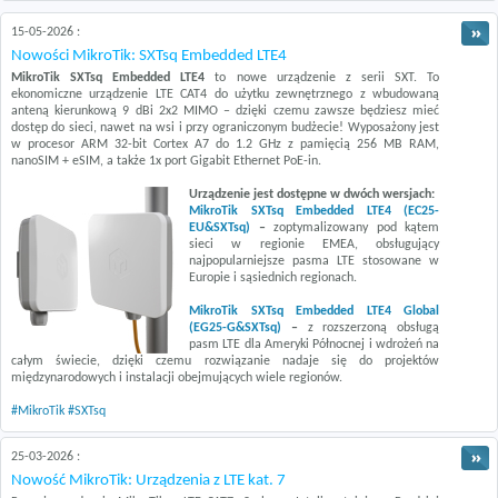
15-05-2026 :
Nowości MikroTik: SXTsq Embedded LTE4
MikroTik SXTsq Embedded LTE4
to nowe urządzenie z serii SXT. To
ekonomiczne urządzenie LTE CAT4 do użytku zewnętrznego z wbudowaną
anteną kierunkową 9 dBi 2x2 MIMO – dzięki czemu zawsze będziesz mieć
dostęp do sieci, nawet na wsi i przy ograniczonym budżecie! Wyposażony jest
w procesor ARM 32-bit Cortex A7 do 1.2 GHz z pamięcią 256 MB RAM,
nanoSIM + eSIM, a także 1x port Gigabit Ethernet PoE-in.
Urządzenie jest dostępne w dwóch wersjach:
MikroTik SXTsq Embedded LTE4 (EC25-
EU&SXTsq)
–
zoptymalizowany pod kątem
sieci w regionie EMEA, obsługujący
najpopularniejsze pasma LTE stosowane w
Europie i sąsiednich regionach.
MikroTik SXTsq Embedded LTE4 Global
(EG25-G&SXTsq)
–
z rozszerzoną obsługą
pasm LTE dla Ameryki Północnej i wdrożeń na
całym świecie, dzięki czemu rozwiązanie nadaje się do projektów
międzynarodowych i instalacji obejmujących wiele regionów.
#MikroTik
#SXTsq
25-03-2026 :
Nowość MikroTik: Urządzenia z LTE kat. 7