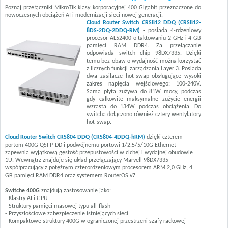
Poznaj przełączniki MikroTik klasy korporacyjnej 400 Gigabit przeznaczone do
nowoczesnych obciążeń AI i modernizacji sieci nowej generacji.
Cloud Router Switch CRS812 DDQ (CRS812-
8DS-2DQ-2DDQ-RM)
-
posiada 4-rdzeniowy
procesor AL52400 o taktowaniu 2 GHz i 4 GB
pamięci RAM DDR4. Za przełączanie
odpowiada switch chip 98DX7335. Dzięki
temu bez obaw o wydajność można korzystać
z licznych funkcji zarządzania Layer 3. Posiada
dwa zasilacze hot-swap obsługujące wysoki
zakres napięcia wejściowego: 100-240V.
Sama płyta zużywa do 81W mocy, podczas
gdy całkowite maksymalne zużycie energii
wzrasta do 134W podczas obciążenia. Do
switcha dołączono również cztery wentylatory
hot-swap.
Cloud Router Switch CRS804 DDQ (CRS804-4DDQ-hRM)
dzięki czterem
portom 400G QSFP-DD i podwójnemu portowi 1/2.5/5/10G Ethernet
zapewnia wyjątkową gęstość przepustowości w cichej i wydajnej obudowie
1U. Wewnątrz znajduje się układ przełączający Marvell 98DX7335
współpracujący z potężnym czterordzeniowym procesorem ARM 2,0 GHz, 4
GB pamięci RAM DDR4 oraz systemem RouterOS v7.
Switche 400G
znajdują zastosowanie jako:
- Klastry AI i GPU
- Struktury pamięci masowej typu all-flash
- Przyszłościowe zabezpieczenie istniejących sieci
- Kompaktowe struktury 400G w ograniczonej przestrzeni szafy rackowej