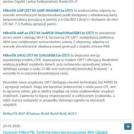
portów Gigabit i pełna funkcjonalność RouterOS v7.
MikroTik LtAP LTE7 kit (LtAP-2HnD&R11e-LTE7)
to wodoszczelny, odporny na
warunki atmosferyczne bezprzewodowy punkt dostępowy z wbudowaną kartą
bezprzewodową pracującą w paśmie 2.4 GHz 802.11b/g/n i dostępem do sieci
LTE kat. 7 (z funkcją agregacji pasm).
MikroTik wAP ax LTE7 kit (wAPGR-5HaxD2HaxD&R11e-LTE7)
to zewnętrzny
access point z obsługą Wi-Fi 6, łącznością LTE CAT7, wydajniejszą platformą
ARM oraz zwiększonym wzmocnieniem anteny. Z ulepszoną, odporną na
warunki atmosferyczne obudową nowej generacji o stopniu ochrony IP66.
MikroTik LHGG LTE7 kit (LHGGR&R11e-LTE7)
to ulepszona wersja
popularnego modelu LTE6, wyposażona w modem CAT7 i oferującą dwukrotnie
większą prędkość wysyłania danych, przy zachowaniu sprawdzonej anteny
dalekiego zasięgu o zysku 17 dBi oraz wytrzymałej konstrukcji kratowej – a
wszystko to w znacznie korzystniejszej cenie.
Wszystkie nowe urządzenia CAT7 obsługują również technologię 2x2 MIMO DL
i agregację nośnych. Mogą one korzystać jednocześnie z wielu pasm LTE. Jest
to ogromna zaleta, gdy w okolicy znajduje się wielu użytkowników urządzeń
mobilnych. Zapewnia to lepszą responsywność w zatłoczonym środowisku, a
także wyższą wydajność w przypadku słabszego sygnału na obszarach
wiejskich.
#MikroTik
#SXT
#Chateau
#LtAP
#wAP
#LHG
#LTE7
23-01-2026 :
Nowość MikroTik: Switche klasy korporacyjnej 400 Gigabit