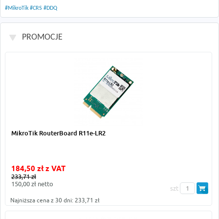
#MikroTik
#CRS
#DDQ
PROMOCJE
MikroTik RouterBoard R11e-LR2
184,50 zł z VAT
233,71 zł
150,00 zł netto
szt
Najniższa cena z 30 dni: 233,71 zł