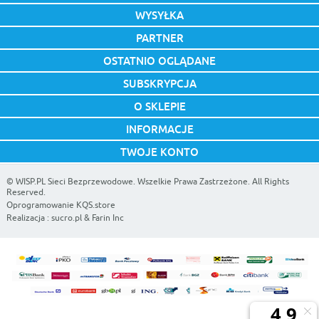
WYSYŁKA
PARTNER
OSTATNIO OGLĄDANE
SUBSKRYPCJA
O SKLEPIE
INFORMACJE
TWOJE KONTO
©
WISP.PL Sieci Bezprzewodowe
. Wszelkie Prawa Zastrzeżone. All Rights
Reserved.
Oprogramowanie KQS.store
Realizacja :
sucro.pl
& Farin Inc