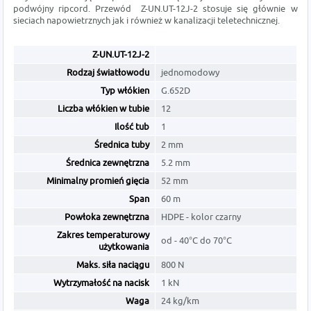
podwójny ripcord. Przewód Z-UN.UT-12J-2 stosuje się głównie w
sieciach napowietrznych jak i również w kanalizacji teletechnicznej.
Z-UN.UT-12J-2
Rodzaj światłowodu
jednomodowy
Typ włókien
G.652D
Liczba włókien w tubie
12
Ilość tub
1
Średnica tuby
2 mm
Średnica zewnętrzna
5.2 mm
Minimalny promień gięcia
52 mm
Span
60 m
Powłoka zewnętrzna
HDPE - kolor czarny
Zakres temperaturowy
od - 40°C do 70°C
użytkowania
Maks. siła naciągu
800 N
Wytrzymałość na nacisk
1 kN
Waga
24 kg/km