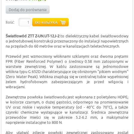
Dodaj do porównania
Ilość:
Światłowód ZTT Z-UN.UT-12J-2
to dielektryczny kabel światłowodowy
o jednotubowej konstrukcji przeznaczony do instalacji napowietrznych
na przęsłach do 60 metrów oraz w kanalizacjach teletechnicznych.
Przewód jest wzmocniony włóknami szklanymi oraz dwoma prętami
FPR (Fiber Reinforced Polymer) o średnicy 0.58 mm zatopionymi w
warstwie zewnętrznej. W kablu zastosowane są jednomodowe
włókna typu G.652D charakteryzujące się obniżonym "pikiem wodnym"
(Zero Water Peak). Włókna znajdują się w centralnej tubie wypełnionej
żelem hydrofobowym zabezpieczającym je przed wilgocią i
wibracjami.
Zewnętrzna powłoka światłowodu jest wykonana z polietylenu HDPE,
w kolorze czarnym, o dużej gęstości, odpornego na promieniowanie
UV oraz niskie i wysokie temperatury (od - 40°C do 70°C), a także
czynnki chemiczne występujące w kanalizacji. Średnica zewnętrzna
przewodów mieści się w zakresie 5.2-6.2 mm, a maksymalne
naprężenie instalacyjne to 800 N.
Aby ułatwić zdjęcie powłoki zewnętrznej zastosowany został