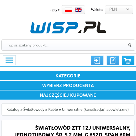
Język:
Waluta:
KATEGORIE
WYBIERZ PRODUCENTA
NAJCZĘŚCIEJ KUPOWANE
Katalog
»
Światłowody
»
Kable
»
Uniwersalne (kanalizacja/napowietrzne)
ŚWIATŁOWÓD ZTT 12J UNIWERSALNY,
JEDNOTUBOWY, ŚR. 5.2 MM, G.652D, SPAN 60M