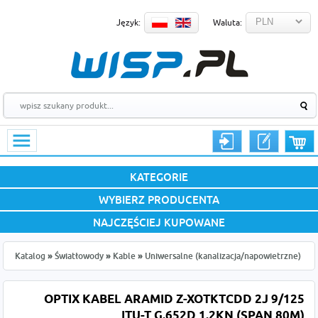
Język:
Waluta:
KATEGORIE
WYBIERZ PRODUCENTA
NAJCZĘŚCIEJ KUPOWANE
Katalog
»
Światłowody
»
Kable
»
Uniwersalne (kanalizacja/napowietrzne)
OPTIX KABEL ARAMID Z-XOTKTCDD 2J 9/125
ITU-T G.652D 1.2KN (SPAN 80M)