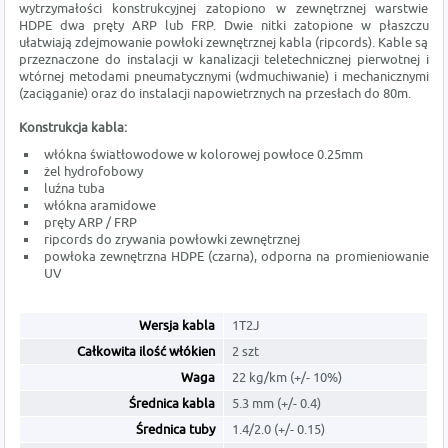
wytrzymałości konstrukcyjnej zatopiono w zewnętrznej warstwie
HDPE dwa pręty ARP lub FRP. Dwie nitki zatopione w płaszczu
ułatwiają zdejmowanie powłoki zewnętrznej kabla (ripcords). Kable są
przeznaczone do instalacji w kanalizacji teletechnicznej pierwotnej i
wtórnej metodami pneumatycznymi (wdmuchiwanie) i mechanicznymi
(zaciąganie) oraz do instalacji napowietrznych na przesłach do 80m.
Konstrukcja kabla:
włókna światłowodowe w kolorowej powłoce 0.25mm
żel hydrofobowy
luźna tuba
włókna aramidowe
pręty ARP / FRP
ripcords do zrywania powłowki zewnętrznej
powłoka zewnętrzna HDPE (czarna), odporna na promieniowanie
UV
Wersja kabla
1T2J
Całkowita ilość włókien
2 szt
Waga
22 kg/km (+/- 10%)
Średnica kabla
5.3 mm (+/- 0.4)
Średnica tuby
1.4/2.0 (+/- 0.15)