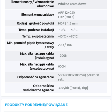
Element nośny / Wzmocnienie
Włókna aramidowe
obwodowe
ARP (2x0.5)
Element wzmacniający
FRP (2x0.5)
Rodzaj i grubość powłoki
HDPE 1.5 mm
Temp. podczas instalacji
-10°C ~ +50°C
Temp. eksploatacyjna
-40°C ~ +70°C
Min. promień gięcia tymczasowy
20D / 10D
/ stały
Max. siła naciągu kabla
1200N
(instalacyjna)
Max. siła naciągu kabla
600N
(eksploatacyjna)
500N (100x100mm) przez 60
Odporność na zgniatanie
sek.
Odporność na
30 cykli [(20xD), 1kg]
wielokrotne zginanie
PRODUKTY POKREWNE/POWIĄZANE