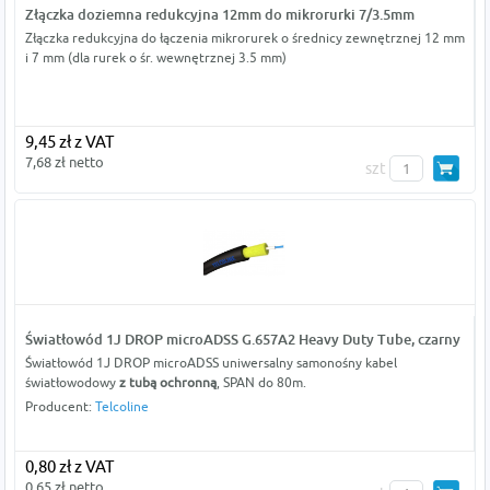
Złączka doziemna redukcyjna 12mm do mikrorurki 7/3.5mm
Złączka redukcyjna do łączenia mikrorurek o średnicy zewnętrznej 12 mm
i 7 mm (dla rurek o śr. wewnętrznej 3.5 mm)
9,45 zł z VAT
7,68 zł netto
szt
Światłowód 1J DROP microADSS G.657A2 Heavy Duty Tube, czarny
Światłowód 1J DROP microADSS uniwersalny samonośny kabel
światłowodowy
z tubą ochronną
, SPAN do 80m.
Producent:
Telcoline
0,80 zł z VAT
0,65 zł netto