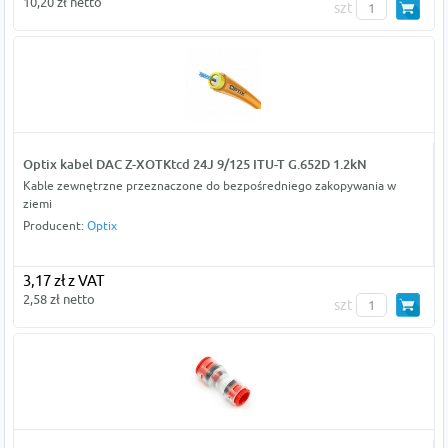
10,20 zł netto
szt
Optix kabel DAC Z-XOTKtcd 24J 9/125 ITU-T G.652D 1.2kN
Kable zewnętrzne przeznaczone do bezpośredniego zakopywania w
ziemi
Producent:
Optix
3,17 zł z VAT
2,58 zł netto
szt