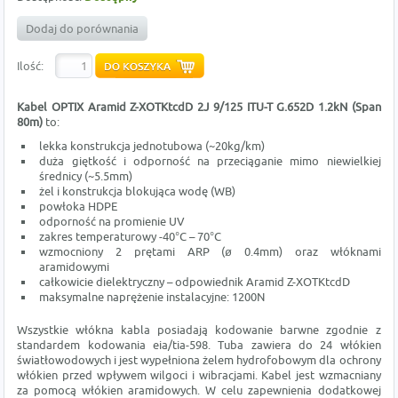
Dodaj do porównania
Ilość:
Kabel OPTIX Aramid Z-XOTKtcdD 2
J 9/125 ITU-T G.652D 1.2kN (Span
80m)
to:
lekka konstrukcja jednotubowa (~20kg/km)
duża giętkość i odporność na przeciąganie mimo niewielkiej
średnicy (~5.5mm)
żel i konstrukcja blokująca wodę (WB)
powłoka HDPE
odporność na promienie UV
zakres temperaturowy -40°C – 70°C
wzmocniony 2 prętami ARP (ø 0.4mm) oraz włóknami
aramidowymi
całkowicie dielektryczny – odpowiednik Aramid Z-XOTKtcdD
maksymalne naprężenie instalacyjne: 1200N
Wszystkie włókna kabla posiadają kodowanie barwne zgodnie z
standardem kodowania eia/tia-598. Tuba zawiera do 24 włókien
światłowodowych i jest wypełniona żelem hydrofobowym dla ochrony
włókien przed wpływem wilgoci i wibracjami. Kabel jest wzmacniany
za pomocą włókien aramidowych. W celu zapewnienia dodatkowej