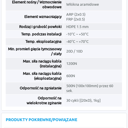
Element nośny / Wzmocnienie
Włókna aramidowe
obwodowe
ARP (2x0.5)
Element wzmacniający
FRP (2x0.5)
Rodzaj i grubość powłoki
HDPE 1.5 mm
Temp. podczas instalacji
-10°C ~ +50°C
Temp. eksploatacyjna
-40°C ~ +70°C
Min. promień gięcia tymczasowy
20D / 10D
/ stały
Max. siła naciągu kabla
1200N
(instalacyjna)
Max. siła naciągu kabla
600N
(eksploatacyjna)
500N (100x100mm) przez 60
Odporność na zgniatanie
sek.
Odporność na
30 cykli [(20xD), 1kg]
wielokrotne zginanie
PRODUKTY POKREWNE/POWIĄZANE