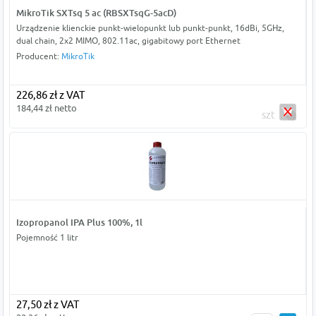
MikroTik SXTsq 5 ac (RBSXTsqG-5acD)
Urządzenie klienckie punkt-wielopunkt lub punkt-punkt, 16dBi, 5GHz,
dual chain, 2x2 MIMO, 802.11ac, gigabitowy port Ethernet
Producent:
MikroTik
226,86 zł z VAT
184,44 zł netto
szt
Izopropanol IPA Plus 100%, 1l
Pojemność 1 litr
27,50 zł z VAT