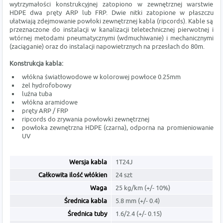
wytrzymałości konstrukcyjnej zatopiono w zewnętrznej warstwie
HDPE dwa pręty ARP lub FRP. Dwie nitki zatopione w płaszczu
ułatwiają zdejmowanie powłoki zewnętrznej kabla (ripcords). Kable są
przeznaczone do instalacji w kanalizacji teletechnicznej pierwotnej i
wtórnej metodami pneumatycznymi (wdmuchiwanie) i mechanicznymi
(zaciąganie) oraz do instalacji napowietrznych na przesłach do 80m.
Konstrukcja kabla:
włókna światłowodowe w kolorowej powłoce 0.25mm
żel hydrofobowy
luźna tuba
włókna aramidowe
pręty ARP / FRP
ripcords do zrywania powłowki zewnętrznej
powłoka zewnętrzna HDPE (czarna), odporna na promieniowanie
UV
Wersja kabla
1T24J
Całkowita ilość włókien
24 szt
Waga
25 kg/km (+/- 10%)
Średnica kabla
5.8 mm (+/- 0.4)
Średnica tuby
1.6/2.4 (+/- 0.15)