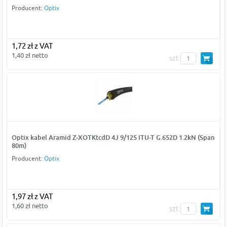
Producent:
Optix
1,72 zł z VAT
1,40 zł netto
szt
Optix kabel Aramid Z-XOTKtcdD 4J 9/125 ITU-T G.652D 1.2kN (Span
80m)
Producent:
Optix
1,97 zł z VAT
1,60 zł netto
szt