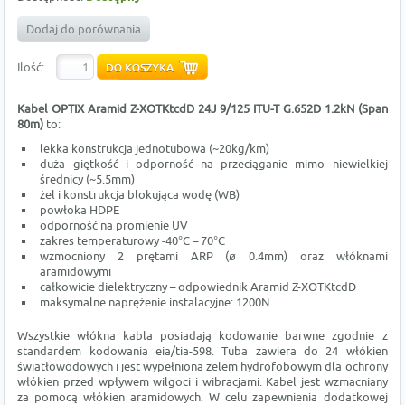
Dodaj do porównania
Ilość:
Kabel OPTIX Aramid Z-XOTKtcdD
24J 9/125 ITU-T G.652D 1.2kN (Span
80m)
to:
lekka konstrukcja jednotubowa (~20kg/km)
duża giętkość i odporność na przeciąganie mimo niewielkiej
średnicy (~5.5mm)
żel i konstrukcja blokująca wodę (WB)
powłoka HDPE
odporność na promienie UV
zakres temperaturowy -40°C – 70°C
wzmocniony 2 prętami ARP (ø 0.4mm) oraz włóknami
aramidowymi
całkowicie dielektryczny – odpowiednik Aramid Z-XOTKtcdD
maksymalne naprężenie instalacyjne: 1200N
Wszystkie włókna kabla posiadają kodowanie barwne zgodnie z
standardem kodowania eia/tia-598. Tuba zawiera do 24 włókien
światłowodowych i jest wypełniona żelem hydrofobowym dla ochrony
włókien przed wpływem wilgoci i wibracjami. Kabel jest wzmacniany
za pomocą włókien aramidowych. W celu zapewnienia dodatkowej