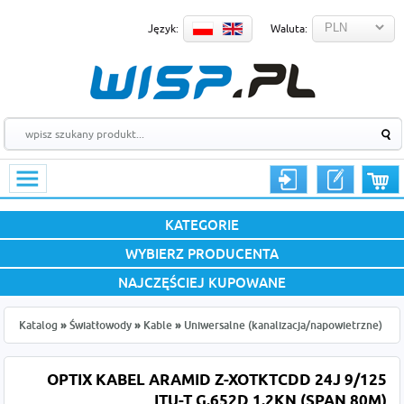
Język:
Waluta:
KATEGORIE
WYBIERZ PRODUCENTA
NAJCZĘŚCIEJ KUPOWANE
Katalog
»
Światłowody
»
Kable
»
Uniwersalne (kanalizacja/napowietrzne)
OPTIX KABEL ARAMID Z-XOTKTCDD 24J 9/125
ITU-T G.652D 1.2KN (SPAN 80M)