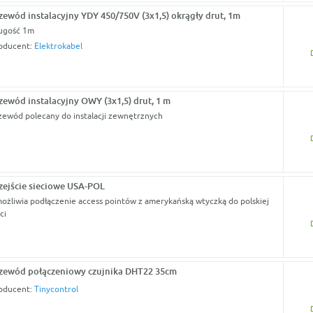
zewód instalacyjny YDY 450/750V (3x1,5) okrągły drut, 1m
ugość 1m
oducent:
Elektrokabel
zewód instalacyjny OWY (3x1,5) drut, 1 m
zewód polecany do instalacji zewnętrznych
zejście sieciowe USA-POL
ożliwia podłączenie access pointów z amerykańską wtyczką do polskiej
ci
zewód połączeniowy czujnika DHT22 35cm
oducent:
Tinycontrol