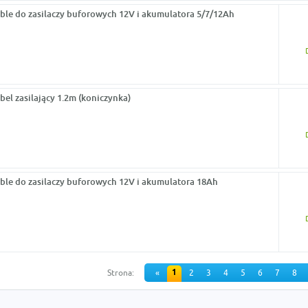
ble do zasilaczy buforowych 12V i akumulatora 5/7/12Ah
bel zasilający 1.2m (koniczynka)
ble do zasilaczy buforowych 12V i akumulatora 18Ah
1
Strona:
«
2
3
4
5
6
7
8