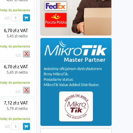
Dodaj do porównania
szt
6,70 zł z VAT
5,45 zł netto
Dodaj do porównania
szt
6,70 zł z VAT
Jesteśmy oficjalnym dystrybutorem
5,45 zł netto
firmy MikroTik.
Posiadamy status:
Dodaj do porównania
MikroTik Value Added Distributor.
szt
7,12 zł z VAT
5,79 zł netto
Dodaj do porównania
szt