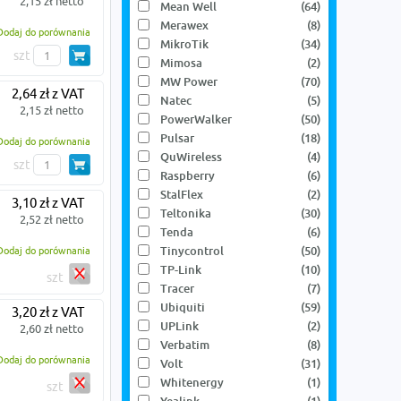
2,15 zł netto
Mean Well
(64)
Merawex
(8)
Dodaj do porównania
MikroTik
(34)
szt
Mimosa
(2)
MW Power
(70)
2,64 zł z VAT
Natec
(5)
2,15 zł netto
PowerWalker
(50)
Pulsar
(18)
Dodaj do porównania
QuWireless
(4)
szt
Raspberry
(6)
StalFlex
(2)
3,10 zł z VAT
Teltonika
(30)
2,52 zł netto
Tenda
(6)
Tinycontrol
(50)
Dodaj do porównania
TP-Link
(10)
szt
Tracer
(7)
Ubiquiti
(59)
3,20 zł z VAT
UPLink
(2)
2,60 zł netto
Verbatim
(8)
Dodaj do porównania
Volt
(31)
Whitenergy
(1)
szt