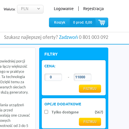
Logowanie
Rejestracja
Waluta:
Koszyk
0
prod.
0,00
Szukasz najlepszej oferty?
Zadzwoń
0 801 003 092
FILTRY
owiedniej porcji
CENA:
ra łączy większość
tego w praktyce
. Ta technologia
-
 Dzięki temu za
owanych sieciach
 służą generatory.
OPCJE DODATKOWE
ilania urządzeń
ia przed
Tylko dostępne
(567)
zwalają one czuwać
orowych
wotność od 3 do 5