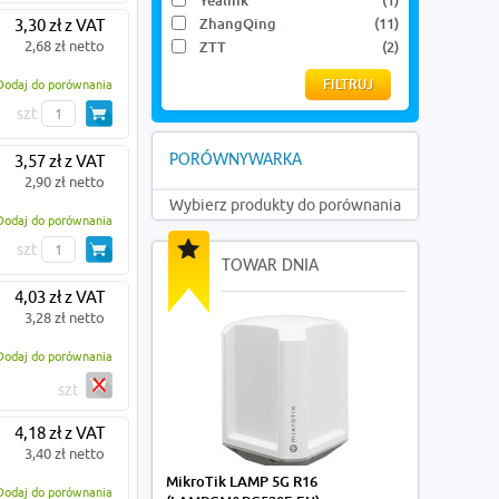
Yealink
(1)
ZhangQing
(11)
3,30 zł z VAT
2,68 zł netto
ZTT
(2)
Dodaj do porównania
szt
3,57 zł z VAT
PORÓWNYWARKA
2,90 zł netto
Wybierz produkty do porównania
Dodaj do porównania
szt
TOWAR DNIA
4,03 zł z VAT
3,28 zł netto
Dodaj do porównania
szt
4,18 zł z VAT
3,40 zł netto
MikroTik LAMP 5G R16
Dodaj do porównania