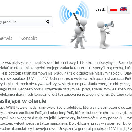
Język:
Serwis
Kontakt
ym z ważniejszych elementów sieci internetowych i telekomunikacyjnych. Bez odp
ziałać telefon, ani nie spełni swojego zadania
router LTE
. Specyficzną cechą, któ
 jest potrzeba transformowania prądu na taki o znacznie niższym napięciu. Dla
suje się
zasilacz 12 V
lub 24 V. Jedną z często wybieranych opcji jest
zasilacz PoE
zystaniu czterech nieużywanych żył w skrętce do przesłania energii elektrycznej.
go kabla i jednego portu urządzenie otrzymuje i prąd, i dane. W wielu rozbud
elekomunikacyjnych konieczne jest też zapewnienie źródła energii. Do tego celu
asilające w ofercie
epu WISP.PL zgromadziliśmy około 350 produktów, które są przeznaczone do zas
amy zarówno
zasilacze PoE
jak i
adaptery PoE
, które skutecznie chronią urządzen
ymi. Na uwagę zasługują czujniki i kontrolery, których oferujemy ponad 60. Po
ządzeń, wilgotnością, a także napięciem. Do cyklicznej pracy w systemach buf
odne akumulatory litowo-jonowe. Urządzenia generują napięcie 12 V i mają ży