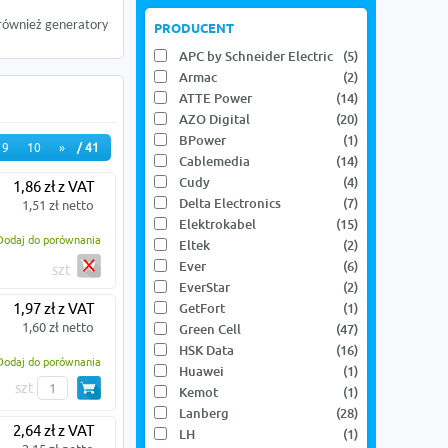
 również generatory
PRODUCENT
APC by Schneider Electric
(5)
Armac
(2)
ATTE Power
(14)
AZO Digital
(20)
BPower
(1)
9
10
»
/ 41
Cablemedia
(14)
Cudy
(4)
1,86 zł z VAT
Delta Electronics
(7)
1,51 zł netto
Elektrokabel
(15)
Dodaj do porównania
Eltek
(2)
Ever
(6)
szt
EverStar
(2)
1,97 zł z VAT
GetFort
(1)
1,60 zł netto
Green Cell
(47)
HSK Data
(16)
Dodaj do porównania
Huawei
(1)
szt
Kemot
(1)
Lanberg
(28)
2,64 zł z VAT
LH
(1)