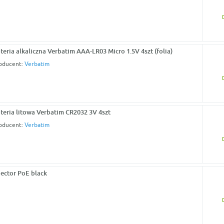
teria alkaliczna Verbatim AAA-LR03 Micro 1.5V 4szt (folia)
oducent:
Verbatim
teria litowa Verbatim CR2032 3V 4szt
oducent:
Verbatim
jector PoE black