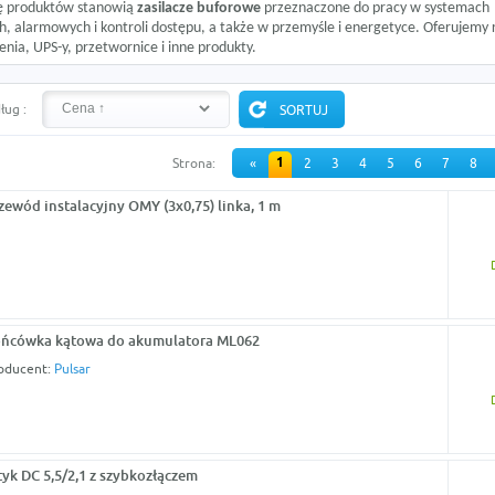
pę produktów stanowią
zasilacze buforowe
przeznaczone do pracy w systemach
h, alarmowych i kontroli dostępu, a także w przemyśle i energetyce. Oferujemy
enia, UPS-y, przetwornice i inne produkty.
ług :
1
Strona:
«
2
3
4
5
6
7
8
zewód instalacyjny OMY (3x0,75) linka, 1 m
ńcówka kątowa do akumulatora ML062
oducent:
Pulsar
yk DC 5,5/2,1 z szybkozłączem