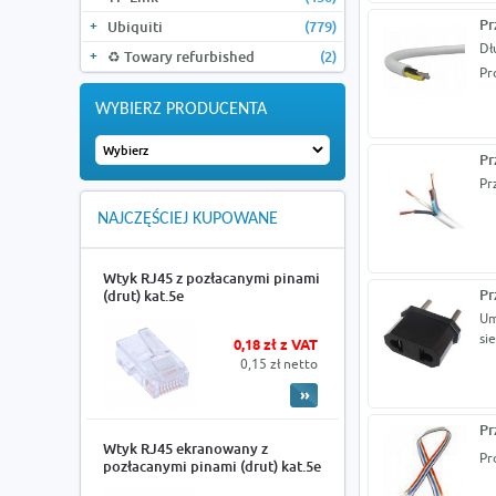
Pr
Ubiquiti
(779)
Dł
♻️ Towary refurbished
(2)
Pr
WYBIERZ PRODUCENTA
Pr
Pr
NAJCZĘŚCIEJ KUPOWANE
Wtyk RJ45 z pozłacanymi pinami
Pr
(drut) kat.5e
Um
sie
0,18 zł z VAT
0,15 zł netto
Pr
Wtyk RJ45 ekranowany z
Pr
pozłacanymi pinami (drut) kat.5e