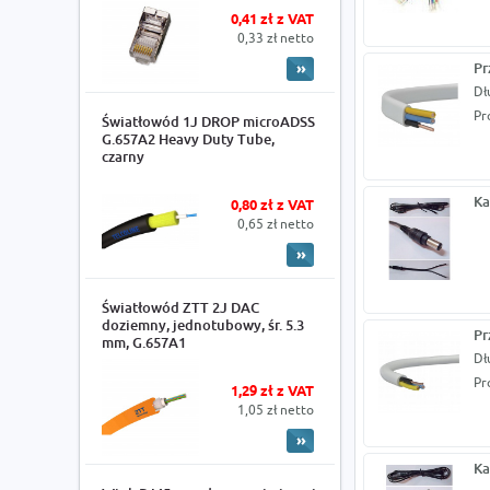
0,41 zł z VAT
0,33 zł netto
Pr
Dł
Pr
Światłowód 1J DROP microADSS
G.657A2 Heavy Duty Tube,
czarny
Ka
0,80 zł z VAT
0,65 zł netto
Światłowód ZTT 2J DAC
doziemny, jednotubowy, śr. 5.3
Pr
mm, G.657A1
Dł
Pr
1,29 zł z VAT
1,05 zł netto
Ka