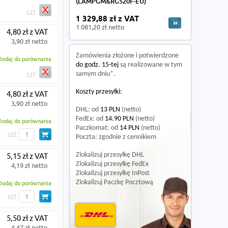
(LAMPGM&RG520F-EU)
szt
1 329,88 zł z VAT
1 081,20 zł netto
4,80 zł z VAT
3,90 zł netto
Zamówienia złożone i potwierdzone
Dodaj do porównania
do godz. 15-tej
są realizowane w tym
szt
samym dniu*.
Koszty przesyłki:
4,80 zł z VAT
3,90 zł netto
DHL: od
13 PLN
(netto)
FedEx: od
14.90 PLN
(netto)
Dodaj do porównania
Paczkomat: od
14 PLN
(netto)
szt
Poczta: zgodnie z cennikiem
Zlokalizuj przesyłkę DHL
5,15 zł z VAT
Zlokalizuj przesyłkę FedEx
4,19 zł netto
Zlokalizuj przesyłkę InPost
Zlokalizuj Paczkę Pocztową
Dodaj do porównania
szt
5,50 zł z VAT
4,47 zł netto