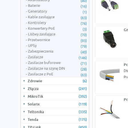
(80)
Baterie
(16)
Generatory
(1)
Kable zasilające
(63)
Kontrolery
(76)
Konwertery PoE
(3)
Gn
Listwy zasilające
(70)
Przetwornice
(93)
UPSy
(79)
Zabezpieczenia
(40)
Zasilacze
(146)
Zasilacze buforowe
(71)
Pr
Zasilacze na szynę DIN
(28)
Dł
Zasilacze z PoE
(63)
Pr
Zdrowie
(6)
Złącza
(241)
MikroTik
(392)
Pr
Solarix
(119)
Teltonika
(335)
Tenda
(175)
TP-Link
(450)