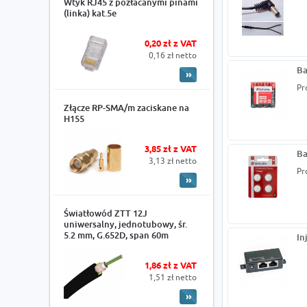
Wtyk RJ45 z pozłacanymi pinami
(linka) kat.5e
0,20 zł z VAT
0,16 zł netto
Ba
Pr
Złącze RP-SMA/m zaciskane na
H155
3,85 zł z VAT
Ba
3,13 zł netto
Pr
Światłowód ZTT 12J
uniwersalny, jednotubowy, śr.
5.2 mm, G.652D, span 60m
In
1,86 zł z VAT
1,51 zł netto