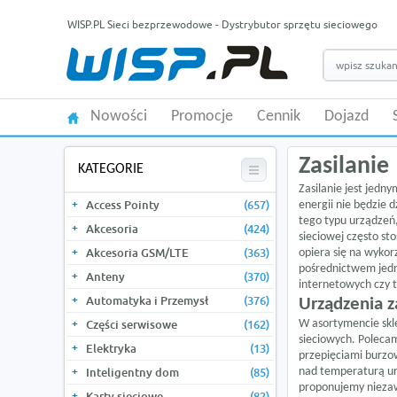
WISP.PL Sieci bezprzewodowe - Dystrybutor sprzętu sieciowego
Nowości
Promocje
Cennik
Dojazd
Zasilanie
KATEGORIE
Zasilanie jest jedn
Access Pointy
(657)
energii nie będzie d
tego typu urządzeń,
Akcesoria
(424)
sieciowej często sto
Akcesoria GSM/LTE
(363)
opiera się na wykor
pośrednictwem jedne
Anteny
(370)
internetowych czy t
Automatyka i Przemysł
(376)
Urządzenia z
Części serwisowe
(162)
W asortymencie skl
sieciowych. Polec
Elektryka
(13)
przepięciami burzow
Inteligentny dom
(85)
nad temperaturą ur
proponujemy niezaw
Karty sieciowe
(82)