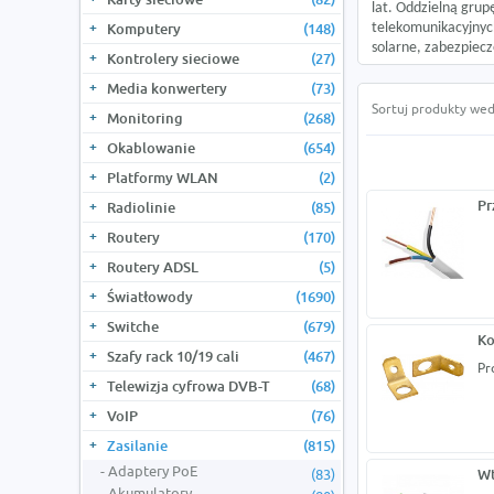
lat. Oddzielną gru
Komputery
(148)
telekomunikacyjnyc
solarne, zabezpiecz
Kontrolery sieciowe
(27)
Media konwertery
(73)
Sortuj produkty wed
Monitoring
(268)
Okablowanie
(654)
Platformy WLAN
(2)
Pr
Radiolinie
(85)
Routery
(170)
Routery ADSL
(5)
Światłowody
(1690)
Switche
(679)
Ko
Szafy rack 10/19 cali
(467)
Pr
Telewizja cyfrowa DVB-T
(68)
VoIP
(76)
Zasilanie
(815)
Adaptery PoE
(83)
Wt
Akumulatory