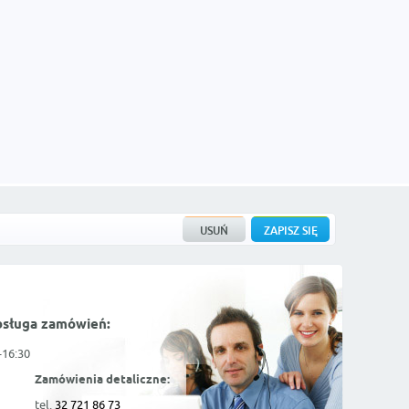
bsługa zamówień:
-16:30
Zamówienia detaliczne:
tel.
32 721 86 73