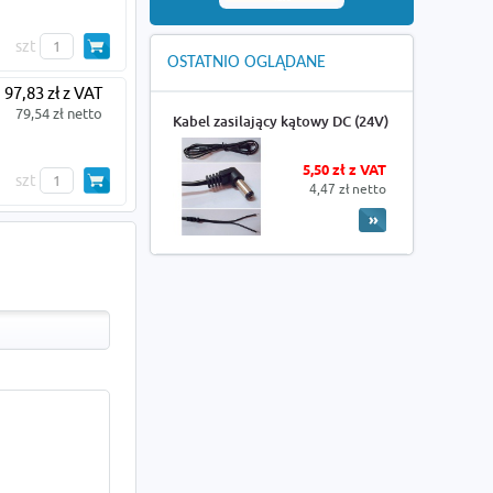
szt
OSTATNIO OGLĄDANE
97,83 zł z VAT
79,54 zł netto
Kabel zasilający kątowy DC (24V)
5,50 zł z VAT
szt
4,47 zł netto