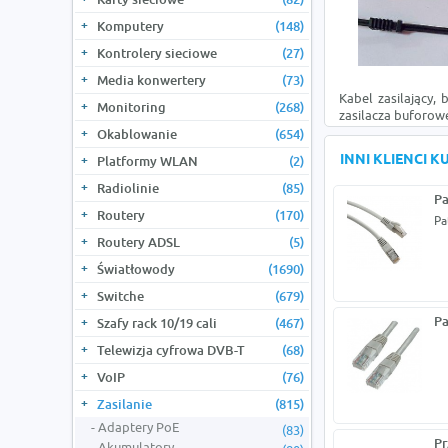
Komputery
(148)
Kontrolery sieciowe
(27)
Media konwertery
(73)
Kabel zasilający,
Monitoring
(268)
zasilacza buforow
Okablowanie
(654)
INNI KLIENCI 
Platformy WLAN
(2)
Radiolinie
(85)
Pa
Routery
(170)
Pa
Routery ADSL
(5)
Światłowody
(1690)
Switche
(679)
Pa
Szafy rack 10/19 cali
(467)
Telewizja cyfrowa DVB-T
(68)
VoIP
(76)
Zasilanie
(815)
Adaptery PoE
(83)
Pr
Akumulatory