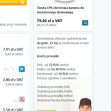
Tenda CP6 obrotowa kamera do
monitoringu domowego
79,40 zł z VAT
datny przy montażu
64,55 zł netto
Zamówienia złożone i potwierdzone
do godz. 15-tej
są realizowane w tym
samym dniu*.
7,91 zł z VAT
6,43 zł netto
Koszty przesyłki:
DHL: od
13 PLN
(netto)
szt
FedEx: od
14.90 PLN
(netto)
Paczkomat: od
14 PLN
(netto)
Poczta: zgodnie z cennikiem
2,80 zł z VAT
2,28 zł netto
Zlokalizuj przesyłkę DHL
Zlokalizuj przesyłkę FedEx
Zlokalizuj przesyłkę InPost
szt
Zlokalizuj Paczkę Pocztową
5,58 zł z VAT