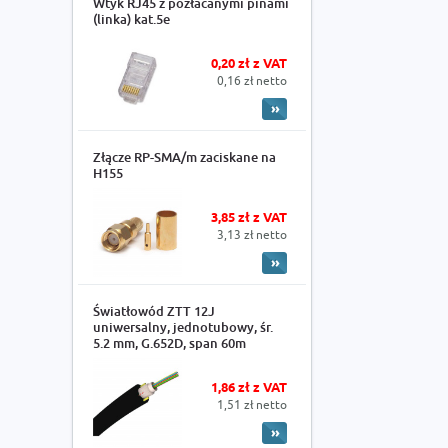
Wtyk RJ45 z pozłacanymi pinami
(linka) kat.5e
0,20 zł z VAT
0,16 zł netto
Złącze RP-SMA/m zaciskane na
H155
3,85 zł z VAT
3,13 zł netto
Światłowód ZTT 12J
uniwersalny, jednotubowy, śr.
5.2 mm, G.652D, span 60m
1,86 zł z VAT
1,51 zł netto