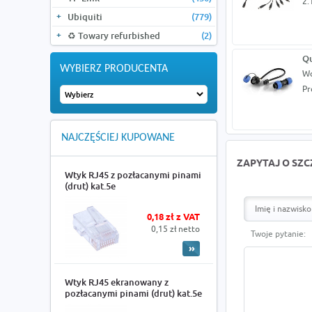
2.
Ubiquiti
(779)
♻️ Towary refurbished
(2)
Qu
WYBIERZ PRODUCENTA
Wo
Pr
NAJCZĘŚCIEJ KUPOWANE
ZAPYTAJ O SZ
Wtyk RJ45 z pozłacanymi pinami
(drut) kat.5e
0,18 zł z VAT
0,15 zł netto
Twoje pytanie:
Wtyk RJ45 ekranowany z
pozłacanymi pinami (drut) kat.5e