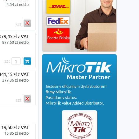
4,54 zł netto
szt
079,45 zł z VAT
877,60 zł netto
szt
341,15 zł z VAT
277,36 zł netto
Jesteśmy oficjalnym dystrybutorem
firmy MikroTik.
Posiadamy status:
szt
MikroTik Value Added Distributor.
19,50 zł z VAT
15,85 zł netto