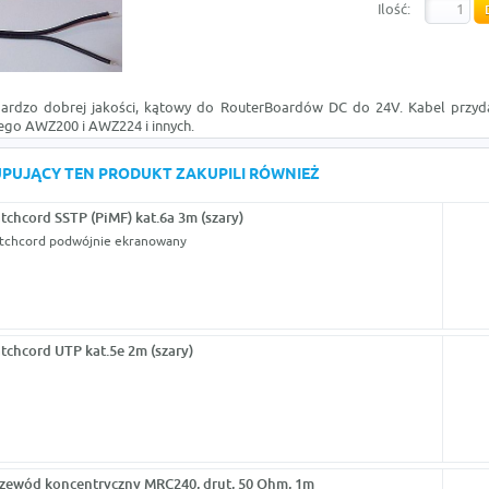
Ilość:
 bardzo dobrej jakości, kątowy do RouterBoardów DC do 24V. Kabel przy
ego AWZ200 i AWZ224 i innych.
KUPUJĄCY TEN PRODUKT ZAKUPILI RÓWNIEŻ
tchcord SSTP (PiMF) kat.6a 3m (szary)
tchcord podwójnie ekranowany
tchcord UTP kat.5e 2m (szary)
zewód koncentryczny MRC240, drut, 50 Ohm, 1m