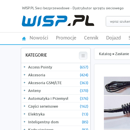
WISP.PL Sieci bezprzewodowe - Dystrybutor sprzętu sieciowego
Nowości
Promocje
Cennik
Dojazd
Katalog
»
Zasilanie
KATEGORIE
Access Pointy
(657)
Akcesoria
(424)
Akcesoria GSM/LTE
(363)
Anteny
(370)
Automatyka i Przemysł
(376)
Części serwisowe
(162)
Elektryka
(13)
Inteligentny dom
(85)
Karty sieciowe
(82)