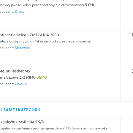
sokiej jakości kabel przeznaczony dla częstotliwości
5 GHz
oducent:
Draka
silacz Cameleon ZM12V16A-300B
1 
silacz dostępny po ok 14 dniach od złożenia zamówienia
oducent:
Merawex
iquiti Rocket M5
acja bazowa 2x2 MIMO
DEMO
oducent:
Ubiquiti
J SAMEJ KATEGORII
zgałęźnik zasilania 5.5/8
zgałęźnik zasilania z jednym gniazdem 2.1/5.5mm i ośmioma wtykami