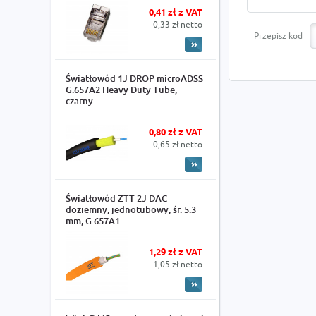
0,41 zł z VAT
0,33 zł netto
Przepisz kod
Światłowód 1J DROP microADSS
G.657A2 Heavy Duty Tube,
czarny
0,80 zł z VAT
0,65 zł netto
Światłowód ZTT 2J DAC
doziemny, jednotubowy, śr. 5.3
mm, G.657A1
1,29 zł z VAT
1,05 zł netto