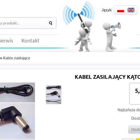
Język:
Serwis
Kontakt
»
Kable zasilające
KABEL ZASILAJĄCY KĄTO
5
Najtańsza d
Dost
Doda