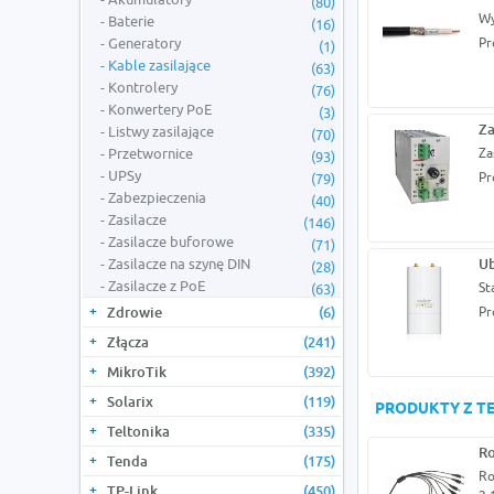
(80)
Wy
Baterie
(16)
Generatory
Pr
(1)
Kable zasilające
(63)
Kontrolery
(76)
Konwertery PoE
(3)
Za
Listwy zasilające
(70)
Przetwornice
Za
(93)
UPSy
Pr
(79)
Zabezpieczenia
(40)
Zasilacze
(146)
Zasilacze buforowe
(71)
Zasilacze na szynę DIN
Ub
(28)
Zasilacze z PoE
St
(63)
Zdrowie
(6)
Pr
Złącza
(241)
MikroTik
(392)
Solarix
(119)
PRODUKTY Z TE
Teltonika
(335)
Ro
Tenda
(175)
Ro
TP-Link
(450)