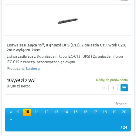
Listwa zasilająca 19", 8 gniazd UPS (C13), 2 gniazda C19, wtyk C20,
2m z wyłącznikiem
Listwa zasilająca z 8x gniazdami typu IEC-C13 (UPS) i 2x gniazdami typu
IEC-C19 z zabezp. przeciwprzepięciowym
Producent:
Lanberg
107,99 zł z VAT
Dodaj do porównania
87,80 zł netto
szt
Strona:
10
«
9
11
12
13
14
15
16
17
18
19
20
»
/ 24