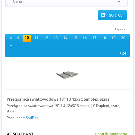
Strona:
10
«
9
11
12
13
14
15
16
17
18
19
20
»
/ 24
Przełącznica światłowodowa 19" 1U 12xSC Simplex, szara
Przełącznica światłowodowa 19" 1U 12xSC Simplex (LC Duplex), szara,
stała
Producent:
StalFlex
95,50 zł z VAT
Dodaj do porównania