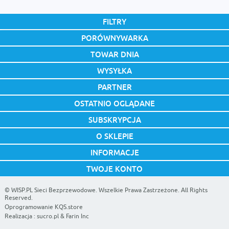
FILTRY
PORÓWNYWARKA
TOWAR DNIA
WYSYŁKA
PARTNER
OSTATNIO OGLĄDANE
SUBSKRYPCJA
O SKLEPIE
INFORMACJE
TWOJE KONTO
©
WISP.PL Sieci Bezprzewodowe
. Wszelkie Prawa Zastrzeżone. All Rights
Reserved.
Oprogramowanie KQS.store
Realizacja :
sucro.pl
&
Farin Inc