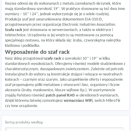
Nazwa odnosi się do wykonanych z metalu zamykanych skrzynek, które
mają standardowa szerokość 19’’. W praktyce stosowane są też dwa inne
wymiary – 10’‘ i 24’’, jednak wykorzystuje się je o wiele rzadziej.
Produkcja szaf jest uwarunkowana dokumentem EIA-310-D,
przygotowanym przez organizację Electronic Industries Association.
Szafa rack
jest stosowana w serwerowniach, a także w elektryce i
teletechnice. Urządzenia w jej wnętrzu są montowane za pomocą
specjalnego zestawu, na który składa się: śruba, czworokątna nakrętka
klatkowa i podkładka.
Wyposażenie do szaf rack
Nasz sklep przygotował
szafy rack
o szerokości 10’’ i 19’’ w kilku
standardowych wysokościach. Oferujemy również modele studzienkowe z
charakterystycznym, dwuspadowym zwieńczeniem. Zależnie od potrzeb
instalacyjnych do wyboru są konstrukcje stojące i wiszące w neutralnych
kolorach – czarnym oraz szarym. Jako uzupełnienie oferty i wyposażenie
szaf proponujemy półki metalowe z otworami i bez, organizery i liczne
akcesoria (śruby, maskownice, klucze sejfowe itp.). W asortymencie
znajdą Państwo również
patch panel RJ45
w określonych wymiarach,
dzięki któremu łatwiej zamontujesz
wzmacniacz WiFi
,
switch MikroTik
czy inne urządzenie.
Sortuj produkty według :