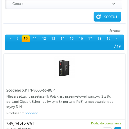
Strona:
10
«
9
11
12
13
14
15
16
17
18
19
»
/ 19
Scodeno XPTN-9000-65-8GP
Niezarządzalny przełącznik PoE klasy przemysłowej warstwy 2 z 8x
portami Gigabit Ethernet (w tym 8x portami PoE), z mocowaniem do
szyny DIN
Producent:
Scodeno
345,94 zł z VAT
Dodaj do porównania