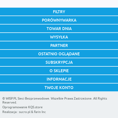
FILTRY
PORÓWNYWARKA
TOWAR DNIA
WYSYŁKA
PARTNER
OSTATNIO OGLĄDANE
SUBSKRYPCJA
O SKLEPIE
INFORMACJE
TWOJE KONTO
©
WISP.PL Sieci Bezprzewodowe
. Wszelkie Prawa Zastrzeżone. All Rights
Reserved.
Oprogramowanie KQS.store
Realizacja :
sucro.pl
&
Farin Inc