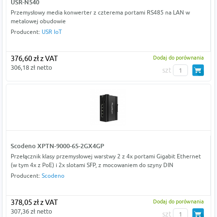
USR-N540
Przemysłowy media konwerter z czterema portami RS485 na LAN w
metalowej obudowie
Producent:
USR IoT
376,60 zł z VAT
Dodaj do porównania
306,18 zł netto
szt
Scodeno XPTN-9000-65-2GX4GP
Przełącznik klasy przemysłowej warstwy 2 z 4x portami Gigabit Ethernet
(w tym 4x z PoE) i 2x slotami SFP, z mocowaniem do szyny DIN
Producent:
Scodeno
378,05 zł z VAT
Dodaj do porównania
307,36 zł netto
szt