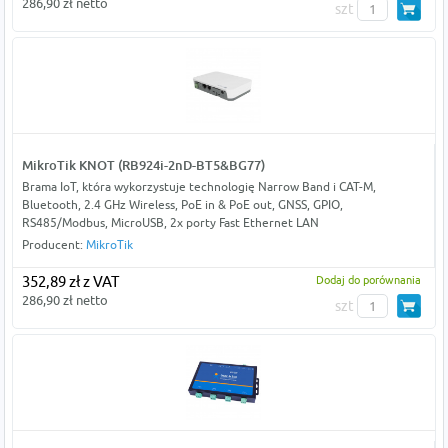
286,90 zł netto
szt
MikroTik KNOT (RB924i-2nD-BT5&BG77)
Brama IoT, która wykorzystuje technologię Narrow Band i CAT-M,
Bluetooth, 2.4 GHz Wireless, PoE in & PoE out, GNSS, GPIO,
RS485/Modbus, MicroUSB, 2x porty Fast Ethernet LAN
Producent:
MikroTik
352,89 zł z VAT
Dodaj do porównania
286,90 zł netto
szt