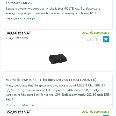
Teltonika FMC230
Zaawansowany, wodoodporny lokalizator 4G LTE kat. 1 z elastyczną
konfiguracją wejść, Bluetooth, baterią zapasową i i ochroną IP67
Producent:
Teltonika
349,60 zł z VAT
Dodaj do porównania
284,23 zł netto
szt
MikroTik LtAP mini LTE kit (RB912R-2nD-LTm&EC200A-EU)
Mały, wodoszczelny, bezprzewodowy access point LTE 2,4 GHz, 802.11
b/g/n, zintegrowana antena LTE o zysku 1,5 dBi, microUSB, 2 sloty na
kartę mini SIM, port fast Ethernet, GPS.
Dołączony moduł 2G, 3G oraz LTE
kat. 4
Producent:
MikroTik
352,89 zł z VAT
Dodaj do porównania