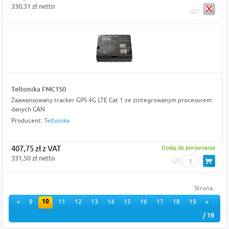
330,31 zł netto
szt
Teltonika FMC150
Zaawansowany tracker GPS 4G LTE Cat 1 ze zintegrowanym procesorem
danych CAN
Producent:
Teltonika
407,75 zł z VAT
Dodaj do porównania
331,50 zł netto
szt
Strona:
10
«
9
11
12
13
14
15
16
17
18
19
»
/ 19