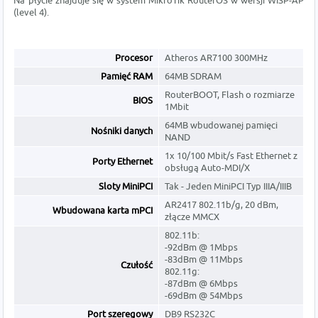
Na płycie znajduje się w system MikroTik RouterOS w wersji WISP-AP
(level 4).
Procesor
Atheros AR7100 300MHz
Pamięć RAM
64MB SDRAM
RouterBOOT, Flash o rozmiarze
BIOS
1Mbit
64MB wbudowanej pamięci
Nośniki danych
NAND
1x 10/100 Mbit/s Fast Ethernet z
Porty Ethernet
obsługą Auto-MDI/X
Sloty MiniPCI
Tak - Jeden MiniPCI Typ IIIA/IIIB
AR2417 802.11b/g, 20 dBm,
Wbudowana karta mPCI
złącze MMCX
802.11b:
-92dBm @ 1Mbps
-83dBm @ 11Mbps
Czułość
802.11g:
-87dBm @ 6Mbps
-69dBm @ 54Mbps
Port szeregowy
DB9 RS232C