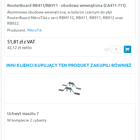
RouterBoard RB411/RB911 - obudowa wewnętrzna (CA411-711)
Aluminiowa obudowa wewnętrzna, w kolorze czarnym do płyt
RouterBoard MikroTika z serii RBM11G, RB411, RB911, RB912 oraz
RB922.
Producent:
MikroTik
51,81 zł z VAT
42,12 zł netto
szt
INNI KLIENCI KUPUJĄCY TEN PRODUKT ZAKUPILI RÓWNIEŻ
Uchwyt masztu 7
W komplecie 2 cybanty