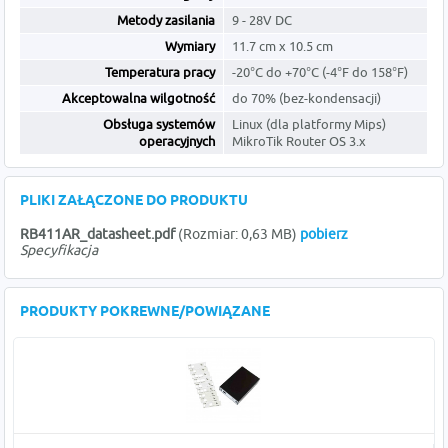
Metody zasilania
9 - 28V DC
Wymiary
11.7 cm x 10.5 cm
Temperatura pracy
-20°C do +70°C (-4°F do 158°F)
Akceptowalna wilgotność
do 70% (bez-kondensacji)
Obsługa systemów
Linux (dla platformy Mips)
operacyjnych
MikroTik Router OS 3.x
PLIKI ZAŁĄCZONE DO PRODUKTU
RB411AR_datasheet.pdf
(Rozmiar: 0,63 MB)
pobierz
Specyfikacja
PRODUKTY POKREWNE/POWIĄZANE