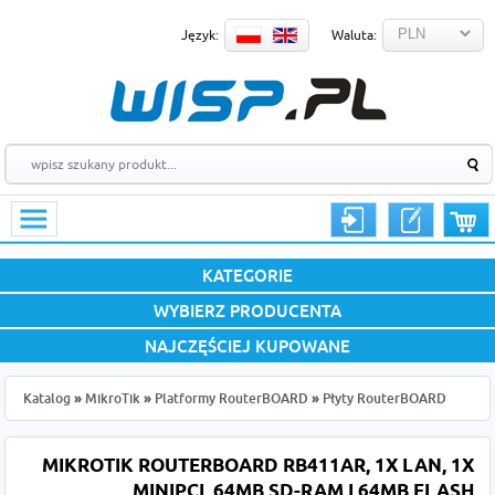
Język:
Waluta:
KATEGORIE
WYBIERZ PRODUCENTA
NAJCZĘŚCIEJ KUPOWANE
Katalog
»
MikroTik
»
Platformy RouterBOARD
»
Płyty RouterBOARD
MIKROTIK ROUTERBOARD RB411AR, 1X LAN, 1X
MINIPCI, 64MB SD-RAM I 64MB FLASH