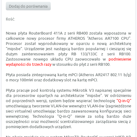
Dodaj do porównania
Ilość:
Nowa płyta RouterBoard 411A z serii RB400 została wyposażona w
całkowicie nowy procesor firmy ATHEROS "Atheros AR7100 CPU".
Procesor został wyprodukowany w oparciu o nową architekturę
"mipsbe". Urządzenie jest następcą bardzo popularnej i cieszącej się
dużym zainteresowaniem płyty RB 133/133C z serii RB100.
Zastosowanie nowego układu CPU zaowocowało w
podniesienie
wydajności do trzech razy
w stosunku do płyt z serii RB100.
Płyta posiada zintegrowaną kartę mPCI (Atheros AR2417 802.11 b/g)
o mocy 100mW oraz dodatkowy slot na kartę mPCI.
Płyta pracuje pod kontrolą systemu Mikrotik V3 napisanej specjalnie
dla procesorów opartych na architekturze "mipsbe". W odróżnieniu
od poprzednich wersji, system będzie wspierać technologię
"Q-in-Q"
umożliwiającą tworzenie VLAN-ów wewnątrz VLAN-ów (zagnieżdżone
sieci virtualne) umożliwiając bardzo zaawansowaną konfigurację sieci
wewnętrznej. Technologia "Q-in-Q" niesie za sobą bardzo duże
oszczędności oraz możliwość scentralizowanego zarządzania siecią z
pominięciem dodatkowych urządzeń.