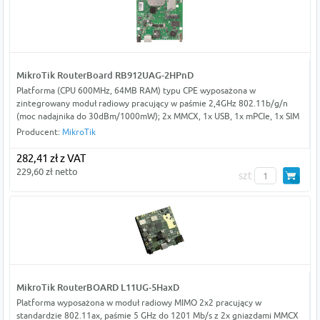
MikroTik RouterBoard RB912UAG-2HPnD
Platforma (CPU 600MHz, 64MB RAM) typu CPE wyposażona w
zintegrowany moduł radiowy pracujący w paśmie 2,4GHz 802.11b/g/n
(moc nadajnika do 30dBm/1000mW); 2x MMCX, 1x USB, 1x mPCIe, 1x SIM
Producent:
MikroTik
282,41 zł z VAT
229,60 zł netto
szt
MikroTik RouterBOARD L11UG-5HaxD
Platforma wyposażona w moduł radiowy MIMO 2x2 pracujący w
standardzie 802.11ax, paśmie 5 GHz do 1201 Mb/s z 2x gniazdami MMCX