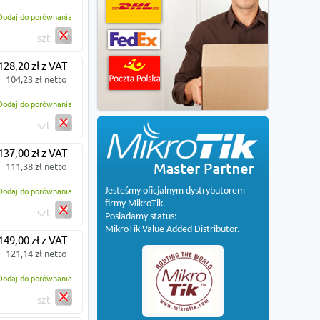
Dodaj do porównania
szt
128,20 zł z VAT
104,23 zł netto
Dodaj do porównania
szt
137,00 zł z VAT
111,38 zł netto
Jesteśmy oficjalnym dystrybutorem
Dodaj do porównania
firmy MikroTik.
szt
Posiadamy status:
MikroTik Value Added Distributor.
149,00 zł z VAT
121,14 zł netto
Dodaj do porównania
szt