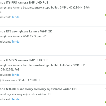
nda IT6-PRS kamera 3MP UHD PoE
wnętrzna kamera bezpieczeństwa typu bullet, 3MP UHD (2304x1296),
E
oducent:
Tenda
nda RT6 zewnętrzna kamera Wi-Fi 2K
wnętrzna kamera Wi-Fi 2K Super HD
oducent:
Tenda
nda IT6-PCS kamera 3MP UHD PoE
wnętrzna kamera bezpieczeństwa typu bullet, Full-Color 3MP UHD
304x1296), PoE
oducent:
Tenda
jniższa cena z 30 dni: 173,80 zł
nda N3L-8H 8-kanałowy sieciowy rejestrator wideo HD
kanałowy sieciowy rejestrator wideo HD
oducent:
Tenda