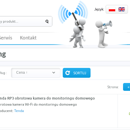
Język:
Serwis
Kontakt
ng
ług :
Strona:
«
nda RP3 obrotowa kamera do monitoringu domowego
rotowa kamera Wi-Fi do monitoringu domowego
oducent:
Tenda