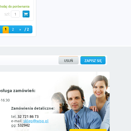
Dodaj do porównania
szt
1
2
»
/ 2
bsługa zamówień:
-16:30
Zamówienia detaliczne:
tel.
32 721 86 73
e-mail:
sklep@wisp.pl
gg:
532942