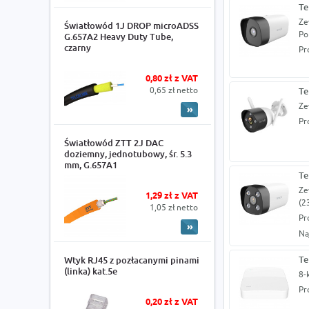
Te
Ze
Światłowód 1J DROP microADSS
Po
G.657A2 Heavy Duty Tube,
czarny
Pr
0,80 zł z VAT
0,65 zł netto
Te
Ze
Pr
Światłowód ZTT 2J DAC
doziemny, jednotubowy, śr. 5.3
mm, G.657A1
Te
Ze
1,29 zł z VAT
(2
1,05 zł netto
Pr
Na
Te
Wtyk RJ45 z pozłacanymi pinami
(linka) kat.5e
8-
Pr
0,20 zł z VAT