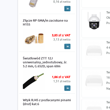
0,16 zł netto
Te
Ob
Złącze RP-SMA/m zaciskane na
Pr
H155
3,85 zł z VAT
3,13 zł netto
Te
4-
Pr
Światłowód ZTT 12J
uniwersalny, jednotubowy, śr.
5.2 mm, G.652D, span 60m
Te
1,86 zł z VAT
16
1,51 zł netto
Pr
Na
Wtyk RJ45 z pozłacanymi pinami
Te
(drut) kat.6
8-