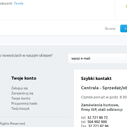
oducent:
Tenda
Strona:
«
o nowościach w naszym sklepie?
Twoje konto
Szybki kontakt
Centrala - Sprzedaż/o
Zaloguj się
Zarejestruj się
Czynne pon-pt w godz. 8:30
Twoje konto
Przypomnij hasło
Zamówienia hurtowe,
Twój koszyk
firmy ISP, stali odbiorcy:
tel.
32 721 86 72
tel.
504 902 900
 Rights Reserved.
fax.
32 721 87 96