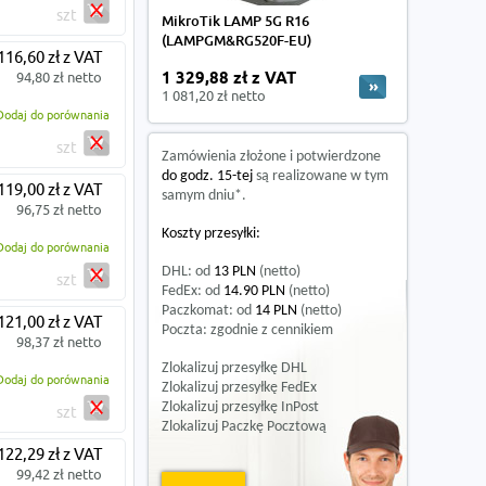
szt
MikroTik LAMP 5G R16
(LAMPGM&RG520F-EU)
116,60 zł z VAT
94,80 zł netto
1 329,88 zł z VAT
1 081,20 zł netto
Dodaj do porównania
szt
Zamówienia złożone i potwierdzone
do godz. 15-tej
są realizowane w tym
119,00 zł z VAT
samym dniu*.
96,75 zł netto
Koszty przesyłki:
Dodaj do porównania
DHL: od
13 PLN
(netto)
szt
FedEx: od
14.90 PLN
(netto)
Paczkomat: od
14 PLN
(netto)
121,00 zł z VAT
Poczta: zgodnie z cennikiem
98,37 zł netto
Zlokalizuj przesyłkę DHL
Dodaj do porównania
Zlokalizuj przesyłkę FedEx
Zlokalizuj przesyłkę InPost
szt
Zlokalizuj Paczkę Pocztową
122,29 zł z VAT
99,42 zł netto