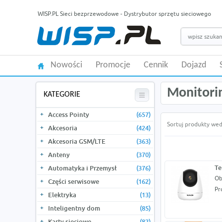
WISP.PL Sieci bezprzewodowe - Dystrybutor sprzętu sieciowego
Nowości
Promocje
Cennik
Dojazd
Monitori
KATEGORIE
Access Pointy
(657)
Sortuj produkty wed
Akcesoria
(424)
Akcesoria GSM/LTE
(363)
Anteny
(370)
Te
Automatyka i Przemysł
(376)
Ob
Części serwisowe
(162)
Pr
Elektryka
(13)
Inteligentny dom
(85)
Karty sieciowe
(82)