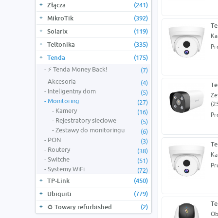
Złącza
(241)
MikroTik
(392)
Te
Solarix
(119)
Ka
Teltonika
(335)
Pr
Tenda
(175)
⚡ Tenda Money Back!
(7)
Akcesoria
(4)
Te
Inteligentny dom
(5)
Ze
Monitoring
(27)
(2
Kamery
(16)
Pr
Rejestratory sieciowe
(5)
Zestawy do monitoringu
(6)
PON
(3)
Te
Routery
(38)
Ka
Switche
(51)
Pr
Systemy WiFi
(72)
TP-Link
(450)
Ubiquiti
(779)
Te
♻️ Towary refurbished
(2)
Ob