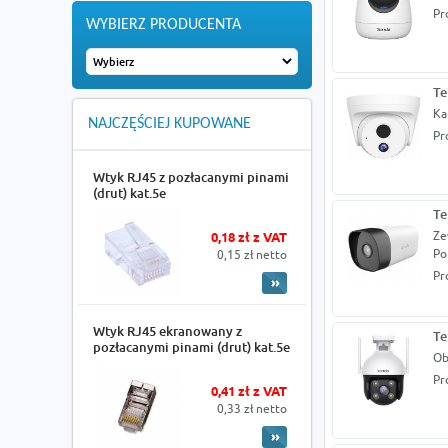
Pr
WYBIERZ PRODUCENTA
Te
Ka
NAJCZĘŚCIEJ KUPOWANE
Pr
Wtyk RJ45 z pozłacanymi pinami
(drut) kat.5e
Te
Ze
0,18 zł z VAT
Po
0,15 zł netto
Pr
Wtyk RJ45 ekranowany z
Te
pozłacanymi pinami (drut) kat.5e
Ob
Pr
0,41 zł z VAT
0,33 zł netto