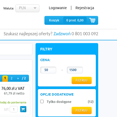
Logowanie
Rejestracja
Waluta:
Koszyk
0
prod.
0,00
Szukasz najlepszej oferty?
Zadzwoń
0 801 003 092
FILTRY
CENA:
-
1
2
»
/ 2
76,00 zł z VAT
61,79 zł netto
OPCJE DODATKOWE
Tylko dostępne
(12)
Dodaj do porównania
szt