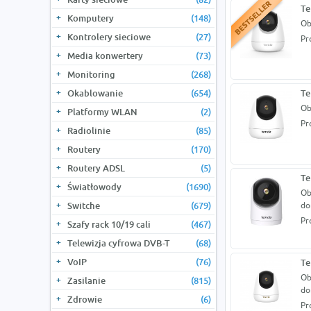
Te
Komputery
(148)
Ob
Kontrolery sieciowe
(27)
Pr
Media konwertery
(73)
Monitoring
(268)
Okablowanie
(654)
Te
Ob
Platformy WLAN
(2)
Pr
Radiolinie
(85)
Routery
(170)
Routery ADSL
(5)
Te
Światłowody
(1690)
Ob
Switche
(679)
d
Pr
Szafy rack 10/19 cali
(467)
Telewizja cyfrowa DVB-T
(68)
VoIP
(76)
Te
Ob
Zasilanie
(815)
d
Zdrowie
(6)
Pr