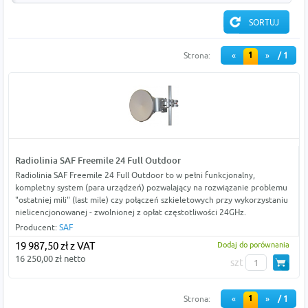
1
Strona:
«
»
/ 1
Radiolinia SAF Freemile 24 Full Outdoor
Radiolinia SAF Freemile 24 Full Outdoor to w pełni funkcjonalny,
kompletny system (para urządzeń) pozwalający na rozwiązanie problemu
"ostatniej mili" (last mile) czy połączeń szkieletowych przy wykorzystaniu
nielicencjonowanej - zwolnionej z opłat częstotliwości 24GHz.
Producent:
SAF
19 987,50 zł z VAT
Dodaj do porównania
16 250,00 zł netto
szt
1
Strona:
«
»
/ 1