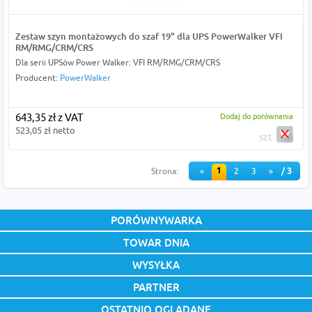
Zestaw szyn montażowych do szaf 19" dla UPS PowerWalker VFI
RM/RMG/CRM/CRS
Dla serii UPSów Power Walker: VFI RM/RMG/CRM/CRS
Producent:
PowerWalker
643,35 zł z VAT
Dodaj do porównania
523,05 zł netto
szt
1
Strona:
«
2
3
»
/ 3
PORÓWNYWARKA
TOWAR DNIA
WYSYŁKA
PARTNER
OSTATNIO OGLĄDANE