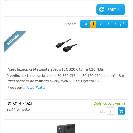
1
Strona:
«
2
3
»
/ 3
Przedłużacz kabla zasilającego IEC 320 C13 na C20, 1.8m
Przedłużacz kabla zasilającego IEC 320 C13 na IEC 320 C20, długość 1.8m.
Przeznaczony do zasilaczy awaryjnych UPS ze złączem IEC
Producent:
PowerWalker
39,50 zł z VAT
Dodaj do porównania
32,11 zł netto
szt