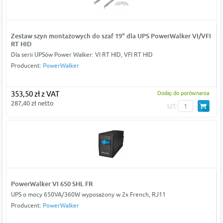
Zestaw szyn montażowych do szaf 19" dla UPS PowerWalker VI/VFI
RT HID
Dla serii UPSów Power Walker: VI RT HID, VFI RT HID
Producent:
PowerWalker
353,50 zł z VAT
Dodaj do porównania
287,40 zł netto
szt
PowerWalker VI 650 SHL FR
UPS o mocy 650VA/360W wyposażony w 2x French, RJ11
Producent:
PowerWalker