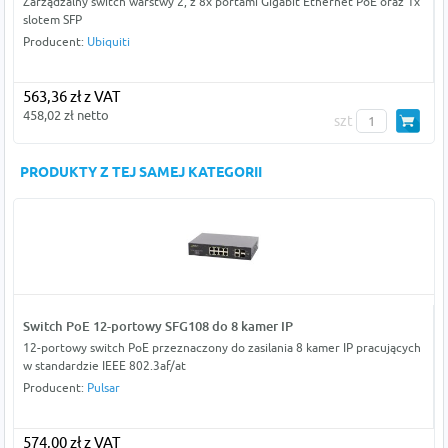
Zarządzalny switch warstwy 2, z 8x portami Gigabit Ethernet PoE oraz 1x
slotem SFP
Producent:
Ubiquiti
563,36 zł z VAT
458,02 zł netto
szt
PRODUKTY Z TEJ SAMEJ KATEGORII
Switch PoE 12-portowy SFG108 do 8 kamer IP
12-portowy switch PoE przeznaczony do zasilania 8 kamer IP pracujących
w standardzie IEEE 802.3af/at
Producent:
Pulsar
574,00 zł z VAT