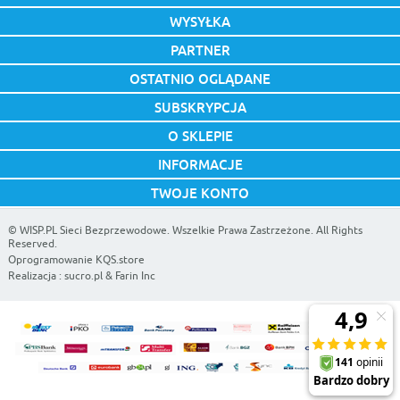
WYSYŁKA
PARTNER
OSTATNIO OGLĄDANE
SUBSKRYPCJA
O SKLEPIE
INFORMACJE
TWOJE KONTO
©
WISP.PL Sieci Bezprzewodowe
. Wszelkie Prawa Zastrzeżone. All Rights
Reserved.
Oprogramowanie KQS.store
Realizacja :
sucro.pl
&
Farin Inc