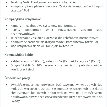
Telefony VoIP: Efektywne zasilanie i połączenie
Komputery i urządzenia sieciowe: Zasilanie komputerów i innych
urządzeń PoE
Kompatybilne urządzenia:
Kamery IP: Rozbudowa systemów monitoringu.
Punkty Dostępowe Wi-Fi: Rozszerzenie zasięgu sieci
bezprzewodowej.
Telefony VoIP: Zasilanie i łączność dla telefonów internetowych.
Komputery: Zasilanie niektórych modeli komputerów przez PoE.
Inne urządzenia sieciowe: takie jak switche PoE.
Kompatybilne kable:
Kable kategorii 5 (Cat 5), kategorii 5e (Cat 5e), kategorii 6 (Cat 6).
Długość kabli: Do 100 metrów, co zapewnia dużą elastyczność w
konfiguracji sieci.
Środowisko pracy:
Switch/extender nie powinien być używany w wilgotnych lub
mokrych warunkach. Zaleca się montaż w szczelnych puszkach
elektrycznych lub innych odpornych na warunki atmosferyczne
obudowach, aby zabezpieczyć urządzenie przed wpływem wilgoci
i wody.