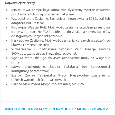
Najważniejsze cechy:
Miniaturowa Konstrukcja: Umożliwia dyskretny montaż w puszce
pod kamerą lub innej puszce hermetycznej.
Wszechstronne Zasilanie: Zasilanie z innego switcha 802.3at/af lub
adaptera PoE Passive.
Podwójne Wyjścia PoE: Możliwość zasilania urządzeń przez dwa
porty w standardzie 802.3at, idealne do zasilania kamer, punktów
dostępowych i innych urządzeń PoE.
Kaskadowe Zasilanie: Możliwość zasilania kolejnych urządzeń, co
ułatwia rozszerzanie sieci.
Wzmacnianie i Rozdzielanie Sygnału: Pełni funkcję switcha
100Mbps, wzmacniając i rozdzielając sygnał.
Wysoka Moc: Obsługa do 45W sumarycznej mocy na wszystkie
porty.
Łatwe Uruchomienie: Szybka instalacja bez konieczności
konfiguracji parametrów.
Szeroki Zakres Temperatur Pracy: Niezawodne działanie w
różnych warunkach środowiskowych.
Bardzo Niski Pobór Mocy: Pobiera mniej niż 0,5W.
INNI KLIENCI KUPUJĄCY TEN PRODUKT ZAKUPILI RÓWNIEŻ