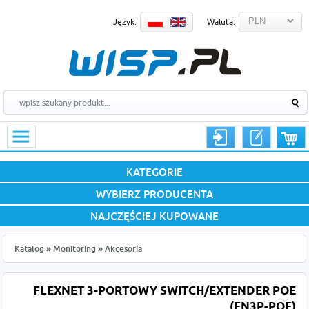
Język:
Waluta:
KATEGORIE
WYBIERZ PRODUCENTA
NAJCZĘŚCIEJ KUPOWANE
Katalog
»
Monitoring
»
Akcesoria
FLEXNET 3-PORTOWY SWITCH/EXTENDER POE
(FN3P-POE)