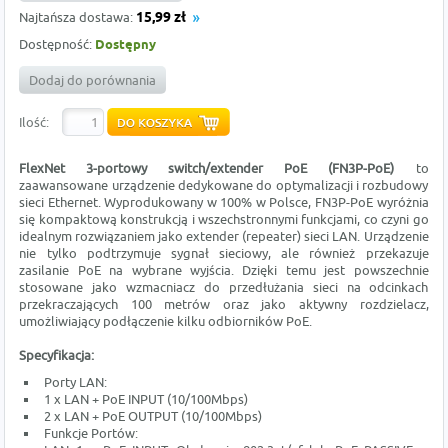
Najtańsza dostawa:
15,99 zł
Dostępność:
Dostępny
Dodaj do porównania
Ilość:
FlexNet 3-portowy switch/extender PoE (FN3P-PoE)
to
zaawansowane urządzenie dedykowane do optymalizacji i rozbudowy
sieci Ethernet. Wyprodukowany w 100% w Polsce, FN3P-PoE wyróżnia
się kompaktową konstrukcją i wszechstronnymi funkcjami, co czyni go
idealnym rozwiązaniem jako extender (repeater) sieci LAN. Urządzenie
nie tylko podtrzymuje sygnał sieciowy, ale również przekazuje
zasilanie PoE na wybrane wyjścia. Dzięki temu jest powszechnie
stosowane jako wzmacniacz do przedłużania sieci na odcinkach
przekraczających 100 metrów oraz jako aktywny rozdzielacz,
umożliwiający podłączenie kilku odbiorników PoE.
Specyfikacja:
Porty LAN:
1 x LAN + PoE INPUT (10/100Mbps)
2 x LAN + PoE OUTPUT (10/100Mbps)
Funkcje Portów: