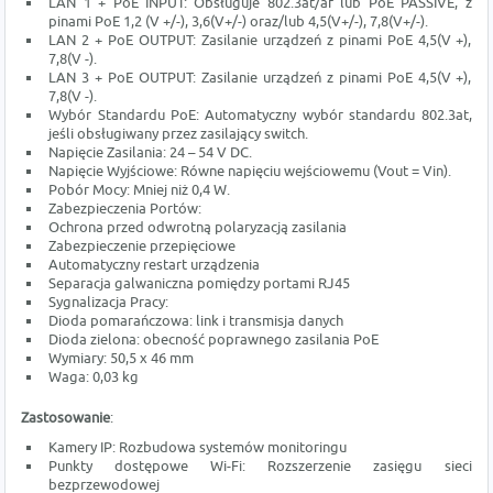
LAN 1 + PoE INPUT: Obsługuje 802.3at/af lub PoE PASSIVE, z
pinami PoE 1,2 (V +/-), 3,6(V+/-) oraz/lub 4,5(V+/-), 7,8(V+/-).
LAN 2 + PoE OUTPUT: Zasilanie urządzeń z pinami PoE 4,5(V +),
7,8(V -).
LAN 3 + PoE OUTPUT: Zasilanie urządzeń z pinami PoE 4,5(V +),
7,8(V -).
Wybór Standardu PoE: Automatyczny wybór standardu 802.3at,
jeśli obsługiwany przez zasilający switch.
Napięcie Zasilania: 24 – 54 V DC.
Napięcie Wyjściowe: Równe napięciu wejściowemu (Vout = Vin).
Pobór Mocy: Mniej niż 0,4 W.
Zabezpieczenia Portów:
Ochrona przed odwrotną polaryzacją zasilania
Zabezpieczenie przepięciowe
Automatyczny restart urządzenia
Separacja galwaniczna pomiędzy portami RJ45
Sygnalizacja Pracy:
Dioda pomarańczowa: link i transmisja danych
Dioda zielona: obecność poprawnego zasilania PoE
Wymiary: 50,5 x 46 mm
Waga: 0,03 kg
Zastosowanie
:
Kamery IP: Rozbudowa systemów monitoringu
Punkty dostępowe Wi-Fi: Rozszerzenie zasięgu sieci
bezprzewodowej