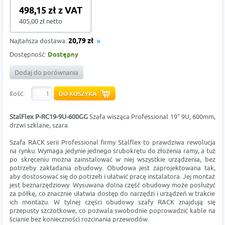
498,15 zł z VAT
405,00 zł netto
Najtańsza dostawa:
20,79 zł
Dostępność:
Dostępny
Dodaj do porównania
Ilość:
StalFlex P-RC19-9U-600GG
Szafa wisząca Professional 19" 9U, 600mm,
drzwi szklane, szara.
Szafa RACK serii Professional firmy Stalflex to prawdziwa rewolucja
na rynku. Wymaga jedynie jednego śrubokrętu do złożenia ramy, a tuż
po skręceniu można zainstalować w niej wszystkie urządzenia, bez
potrzeby zakładania obudowy. Obudowa jest zaprojektowana tak,
aby dostosować się do potrzeb i ułatwić pracę instalatora. Jej montaż
jest beznarzędziowy. Wysuwana dolna część obudowy może posłużyć
za półkę, co znacznie ułatwia dostęp do narzędzi i urządzeń w trakcie
ich montażu. W tylnej części obudowy szafy RACK znajdują się
przepusty szczotkowe, co pozwala swobodnie poprowadzić kable na
ścianie bez konieczności rozcinania przewodów.