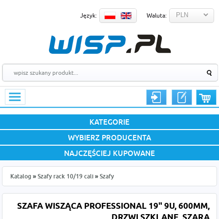
Język:
Waluta:
KATEGORIE
WYBIERZ PRODUCENTA
NAJCZĘŚCIEJ KUPOWANE
Katalog
»
Szafy rack 10/19 cali
»
Szafy
SZAFA WISZĄCA PROFESSIONAL 19" 9U, 600MM,
DRZWI SZKLANE, SZARA