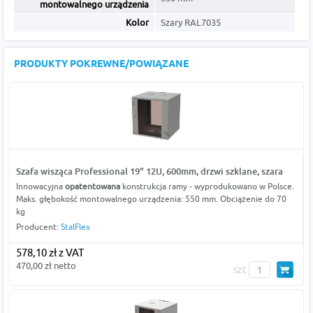
montowalnego urządzenia
Kolor
Szary RAL7035
PRODUKTY POKREWNE/POWIĄZANE
Szafa wisząca Professional 19" 12U, 600mm, drzwi szklane, szara
Innowacyjna
opatentowana
konstrukcja ramy - wyprodukowano w Polsce.
Maks. głębokość montowalnego urządzenia: 550 mm. Obciążenie do 70
kg
Producent:
StalFlex
578,10 zł z VAT
470,00 zł netto
szt