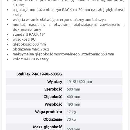
stronę
regulacja montażu obu szyn RACK co 30 mm na całej głębokości
szafy
wcięcia w ramie ułatwiające ergonomiczny montaż szyn
montaż naścienny z otworami ułatwiającymi zawieszenie i
dokręcenie ramy
standard RACK 19”
wysokość: 9U
głębokość: 600 mm
obciążenie max. 70kg
maksymalna głębokość montowalnego urządzenia: 550 mm
kolor: RAL7035 szary
StalFlex
P-RC19-9U-600GG
Wymiary
19" 9U 600 mm
Szerokość
600 mm
Głębokość
600 mm
Wysokość
490 mm
Waga produktu
17 kg
Obciążenie
70 kg
Maks. głębokość
550 mm