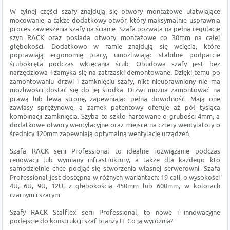
W tylnej części szafy znajdują się otwory montażowe ułatwiające
mocowanie, a także dodatkowy otwór, który maksymalnie usprawnia
proces zawieszenia szafy na ścianie. Szafa pozwala na pełną regulację
szyn RACK oraz posiada otwory montażowe co 30mm na całej
głębokości. Dodatkowo w ramie znajdują się wcięcia, które
poprawiają ergonomię pracy, umożliwiając stabilne podparcie
śrubokręta podczas wkręcania śrub. Obudowa szafy jest bez
narzędziowa i zamyka się na zatrzaski demontowane. Dzięki temu po
zamontowaniu drzwi i zamknięciu szafy, nikt nieuprawniony nie ma
możliwości dostać się do jej środka. Drzwi można zamontować na
prawą lub lewą stronę, zapewniając pełną dowolność. Mają one
zawiasy sprężynowe, a zamek patentowy oferuje aż pół tysiąca
kombinacji zamknięcia. Szyba to szkło hartowane o grubości 4mm, a
dodatkowe otwory wentylacyjne oraz miejsce na cztery wentylatory o
średnicy 120mm zapewniają optymalną wentylację urządzeń.
Szafa RACK serii Professional to idealne rozwiązanie podczas
renowacji lub wymiany infrastruktury, a także dla każdego kto
samodzielnie chce podjąć się stworzenia własnej serwerowni. Szafa
Professional jest dostępna w różnych wariantach: 19 cali, o wysokości
4U, 6U, 9U, 12U, z głębokością 450mm lub 600mm, w kolorach
czarnym i szarym.
Szafy RACK Stalflex serii Professional, to nowe i innowacyjne
podejście do konstrukcji szaf branży IT. Co ją wyróżnia?