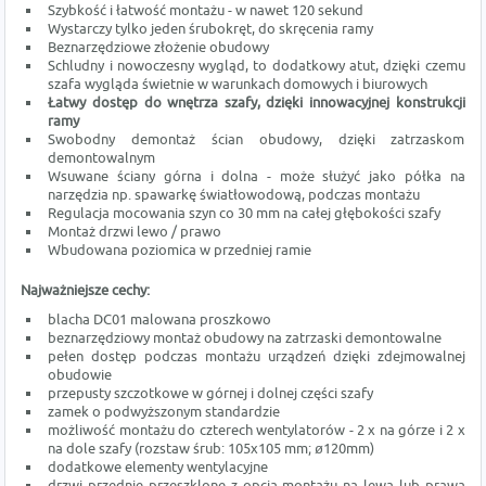
Szybkość i łatwość montażu - w nawet 120 sekund
Wystarczy tylko jeden śrubokręt, do skręcenia ramy
Beznarzędziowe złożenie obudowy
Schludny i nowoczesny wygląd, to dodatkowy atut, dzięki czemu
szafa wygląda świetnie w warunkach domowych i biurowych
Łatwy dostęp do wnętrza szafy, dzięki innowacyjnej konstrukcji
ramy
Swobodny demontaż ścian obudowy, dzięki zatrzaskom
demontowalnym
Wsuwane ściany górna i dolna - może służyć jako półka na
narzędzia np. spawarkę światłowodową, podczas montażu
Regulacja mocowania szyn co 30 mm na całej głębokości szafy
Montaż drzwi lewo / prawo
Wbudowana poziomica w przedniej ramie
Najważniejsze cechy:
blacha DC01 malowana proszkowo
beznarzędziowy montaż obudowy na zatrzaski demontowalne
pełen dostęp podczas montażu urządzeń dzięki zdejmowalnej
obudowie
przepusty szczotkowe w górnej i dolnej części szafy
zamek o podwyższonym standardzie
możliwość montażu do czterech wentylatorów - 2 x na górze i 2 x
na dole szafy (rozstaw śrub: 105x105 mm; ø120mm)
dodatkowe elementy wentylacyjne
drzwi przednie przeszklone z opcją montażu na lewą lub prawą