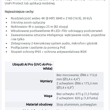
UniFi Protect lub aplikacji mobilnej.
Najważniejsze cechy:
Rozdzielczość wideo 4K (8 MP) 3840 x 2160 (16:9), 30 kl/s
3-krotny zoom optyczny
Noktowizor IR o zasięgu 25 m (82 stopy)
Wbudowane podświetlenie IR LED i filtr odcinający podczerwień
Zaawansowana sztuczna inteligencja: wykrywanie osób, pojazdów
i nie tylko
Zintegrowany 2-kierunkowy system audio, mikrofon i głośnik
Podłączanie i zasilanie za pomocą PoE
Stopień ochrony IP65 + ochrona antywandalowa IK04
Ubiquiti AI Pro (UVC-AI-Pro-
White)
Bez mocowania: Ø86 x 112,6
mm (Ø3,4 x 4,4")
Wymiary
Z uchwytem: Ø86 x 175,3 mm
(Ø3,4 x 6,9")
Bez uchwytu: 675 g (1,5 funta)
Waga
Z uchwytem: 820 g (1,8 funta)
Materiał obudowy
Stop aluminium, poliwęglan