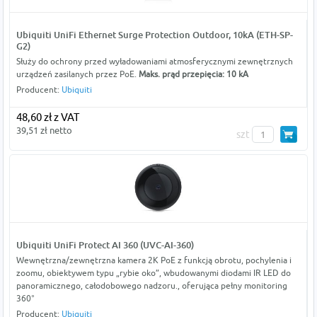
Ubiquiti UniFi Ethernet Surge Protection Outdoor, 10kA (ETH-SP-
G2)
Służy do ochrony przed wyładowaniami atmosferycznymi zewnętrznych
urządzeń zasilanych przez PoE.
Maks. prąd przepięcia: 10 kA
Producent:
Ubiquiti
48,60 zł z VAT
39,51 zł netto
szt
Ubiquiti UniFi Protect AI 360 (UVC-AI-360)
Wewnętrzna/zewnętrzna kamera 2K PoE z funkcją obrotu, pochylenia i
zoomu, obiektywem typu „rybie oko”, wbudowanymi diodami IR LED do
panoramicznego, całodobowego nadzoru., oferująca pełny monitoring
360°
Producent:
Ubiquiti