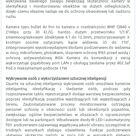
wykrywania dalekiego zasięgu zwiększają skuteczność kamery w
identyfikacji i monitorowaniu obiektów na dużych odległościach,
dzięki czemu idealnie nadaje się do ochrony obwodowej lub nadzoru
ruchu.
Kamera typu bullet AI Pro to kamera o rozdzielczości 8MP (3840 x
2160px przy 30 kl./s), bardzo dużym przetworniku 1/1.8",
zmiennoogniskowym obiektywie 4.1 do 12.3mm, zmotoryzowanym 3-
krotnym zoomie optycznym, kącie widzenia 35 do 110°,
zintegrowanymi wysokowydajnymi diodami podczerwieni do widzenia
w nocy, mikrofonem, głośnikiem, stopniem ochrony IP65 przed wodą i
ochroną antywandalową IK04. Kamera do komunikacji z siecią
wykorzystuje gigabitowy port LAN z obsługą zasilania przez 802.3af
PoE o maksymalnym poborze 11W.
Wykrywanie osób z wykorzystaniem sztucznej inteligencji
Oparte na sztucznej inteligencji wykrywanie osób umożliwia kamerze
inteligentną identyfikację i śledzenie osób, podczas gdy
rozpoznawanie tablic rejestracyjnych dodaje warstwę bezpieczeństwa
poprzez identyfikację pojazdów wjeżdżających lub wyjeżdżających z
terenu. Zautomatyzowane procesy monitorowania ostrzegają
personel ochrony o obecności osób lub określonych pojazdów,
zwiększając ogólne bezpieczeństwo w obszarach o ograniczonym
dostępie lub na parkingach. Wbudowane diody IR LED i automatyczny
filtr podczerwieni zapewniają wyjątkową jakość obrazu, szczególnie w
trudnych warunkach słabego oświetlenia. Funkcje podczerwieni
ułatwiają skuteczny nadzór w nocy lub w warunkach słabego