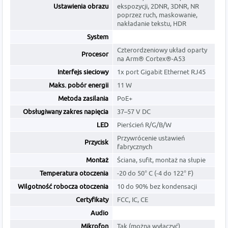
Ustawienia obrazu
ekspozycji, 2DNR, 3DNR, NR
poprzez ruch, maskowanie,
nakładanie tekstu, HDR
System
Czterordzeniowy układ oparty
Procesor
na Arm® Cortex®-A53
Interfejs sieciowy
1x port Gigabit Ethernet RJ45
Maks. pobór energii
11 W
Metoda zasilania
PoE+
Obsługiwany zakres napięcia
37–57 V DC
LED
Pierścień R/G/B/W
Przywrócenie ustawień
Przycisk
fabrycznych
Montaż
Ściana, sufit, montaż na słupie
Temperatura otoczenia
-20 do 50° C (-4 do 122° F)
Wilgotność robocza otoczenia
10 do 90% bez kondensacji
Certyfikaty
FCC, IC, CE
Audio
Mikrofon
Tak (można wyłączyć)