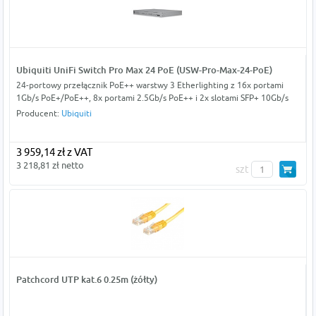
Ubiquiti UniFi Switch Pro Max 24 PoE (USW-Pro-Max-24-PoE)
24-portowy przełącznik PoE++ warstwy 3 Etherlighting z 16x portami
1Gb/s PoE+/PoE++, 8x portami 2.5Gb/s PoE++ i 2x slotami SFP+ 10Gb/s
Producent:
Ubiquiti
3 959,14 zł z VAT
3 218,81 zł netto
szt
Patchcord UTP kat.6 0.25m (żółty)