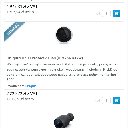
1 975,31 zł z VAT
1 605,94 zł netto
szt
Ubiquiti UniFi Protect AI 360 (UVC-AI-360-W)
Wewnętrzna/zewnętrzna kamera 2K PoE z funkcją obrotu, pochylenia i
zoomu, obiektywem typu „rybie oko”, wbudowanymi diodami IR LED do
panoramicznego, całodobowego nadzoru., oferująca pełny monitoring
360°
Producent:
Ubiquiti
2 229,72 zł z VAT
1 812,78 zł netto
szt