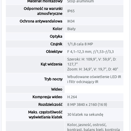
Materiał montażowy
Stop aluminium
Odporność na warunki
IP65
atmosferyczne
Ochrona antywandalowa
IK04
Kolor
Biały
Optyka
Czujnik
1/1,8 cala 8 MP
Obiektyw
F 4,1–12,3 mm; ƒ/1,53–ƒ/3,3
Szeroki: H: 109,9°, V: 59,9°, D:
Kąt widzenia
127,7°
Zoom: H: 34,9°, V: 19,7°, D: 40°
Wbudowane oświetlenie LED IR
Tryb nocny
i filtr odcinający IR
Wideo
Kompresja wideo
H.264
Rozdzielczość
8 MP 3840 x 2160 (16:9)
Maks. częstotliwość
30 klatek na sekundę
wyświetlania klatek
Kolor, jasność, ostrość,
kontrast, balans bieli, kontrola