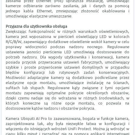
zasilania przez Ethernet (PoE) upraszcza instalację, umożliwiając
kamerze odbieranie zarówno zasilania, jak i danych za pomocą
jednego kabla Ethernet, zmniejszając złożoność okablowania i
umożliwiając elastyczne umieszczanie.
Przyjazna dla użytkownika obsługa
Zwiększając funkcjonalność w różnych warunkach oświetleniowych,
kamera jest wyposażona w pierścień oświetlający LED w kolorach
R/G/B/W, zapewniający dodatkowe oświetlenie wokół kamery w celu
poprawy widoczności podczas nadzoru nocnego. Regulowane
ustawienia jasności pierścienia LED umożliwiają dostosowanie do
potrzeb nadzoru. Dla wygody użytkownika i konserwacji, kamera
posiada przycisk przywracania ustawień fabrycznych, umożliwiający
szybkie i proste przywrócenie ustawień domyślnych w przypadku
błędów konfiguracji lub rutynowych zadań konserwacyjnych.
Możliwości adaptacyjne kamery są dodatkowo podkreślane przez
elastyczne opcje montażu, umożliwiające instalację na ścianach,
sufitach lub słupach. Regulowane kąty związane z tymi opcjami
montażu zapewniają optymalne pokrycie określonych obszarów,
dzięki czemu nadaje się do wdrażania w różnych środowiskach, w
których konieczne są różne opcje montażu, co pozwala na
dostosowanie kątów nadzoru i obszarów pokrycia.
Kamera Ubiquiti AI Pro to zaawansowana, bogata w funkcje kamera,
zaprojektowana tak, aby była niezwykle łatwa w konfiguracji i
włączeniu do istniejących wdrożeń UniFi Protect. Można ją wdrożyć w
ciągu kilku minut i zarządzać nią za pomocą aplikacji internetowej