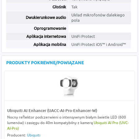
Głośnik
Tak
Układ mikrofonów dalekiego
Dwukierunkowe audio
pola
Oprogramowanie
Aplikacja internetowa
UniFi Protect
Aplikacja mobilna
UniFi Protect iOS™ i Android™
PRODUKTY POKREWNE/POWIĄZANE
Ubiquiti AI Enhancer (UACC-AI-Pro-Enhancer-W)
Nocny reflektor podczerwieni o intensywnym białym świetle LED (600
lumenów) i zasięgu do 40m kompatybilny z kamerą
Ubiquiti AI Pro (UVC-
AI-Pro)
Producent:
Ubiquiti