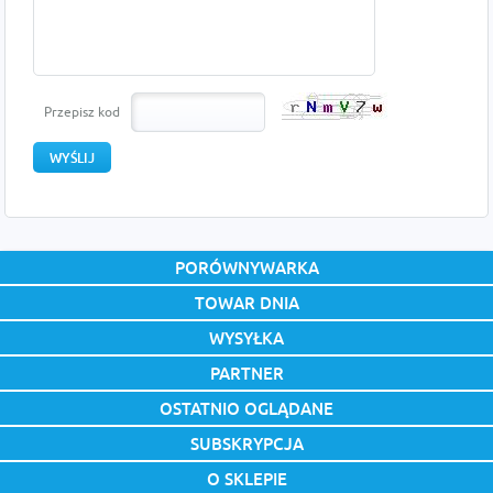
Przepisz kod
PORÓWNYWARKA
TOWAR DNIA
WYSYŁKA
PARTNER
OSTATNIO OGLĄDANE
SUBSKRYPCJA
O SKLEPIE