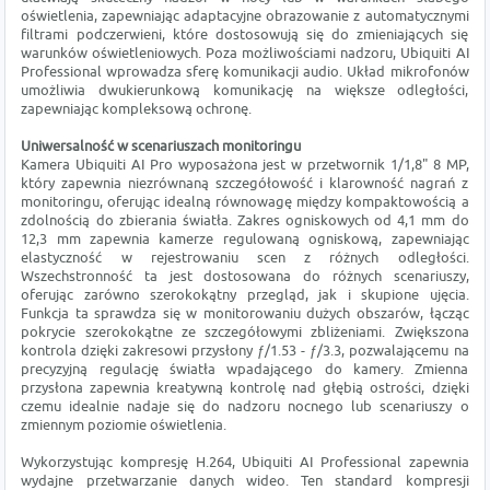
oświetlenia, zapewniając adaptacyjne obrazowanie z automatycznymi
filtrami podczerwieni, które dostosowują się do zmieniających się
warunków oświetleniowych. Poza możliwościami nadzoru, Ubiquiti AI
Professional wprowadza sferę komunikacji audio. Układ mikrofonów
umożliwia dwukierunkową komunikację na większe odległości,
zapewniając kompleksową ochronę.
Uniwersalność w scenariuszach monitoringu
Kamera Ubiquiti AI Pro wyposażona jest w przetwornik 1/1,8" 8 MP,
który zapewnia niezrównaną szczegółowość i klarowność nagrań z
monitoringu, oferując idealną równowagę między kompaktowością a
zdolnością do zbierania światła. Zakres ogniskowych od 4,1 mm do
12,3 mm zapewnia kamerze regulowaną ogniskową, zapewniając
elastyczność w rejestrowaniu scen z różnych odległości.
Wszechstronność ta jest dostosowana do różnych scenariuszy,
oferując zarówno szerokokątny przegląd, jak i skupione ujęcia.
Funkcja ta sprawdza się w monitorowaniu dużych obszarów, łącząc
pokrycie szerokokątne ze szczegółowymi zbliżeniami. Zwiększona
kontrola dzięki zakresowi przysłony ƒ/1.53 - ƒ/3.3, pozwalającemu na
precyzyjną regulację światła wpadającego do kamery. Zmienna
przysłona zapewnia kreatywną kontrolę nad głębią ostrości, dzięki
czemu idealnie nadaje się do nadzoru nocnego lub scenariuszy o
zmiennym poziomie oświetlenia.
Wykorzystując kompresję H.264, Ubiquiti AI Professional zapewnia
wydajne przetwarzanie danych wideo. Ten standard kompresji