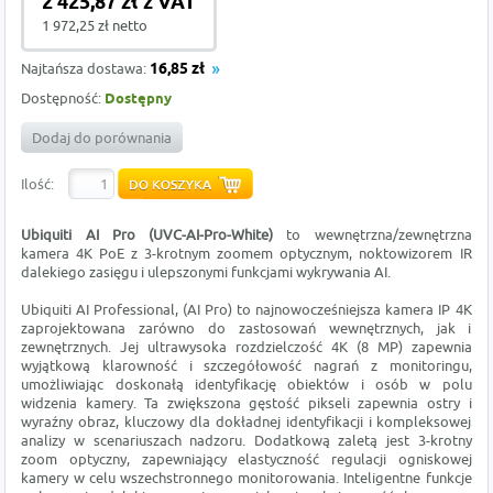
2 425,87 zł z VAT
1 972,25 zł netto
Najtańsza dostawa:
16,85 zł
Dostępność:
Dostępny
Dodaj do porównania
Ilość:
Ubiquiti AI Pro (UVC-AI-Pro-White)
to wewnętrzna/zewnętrzna
kamera 4K PoE z 3-krotnym zoomem optycznym, noktowizorem IR
dalekiego zasięgu i ulepszonymi funkcjami wykrywania AI.
Ubiquiti AI Professional, (AI Pro) to najnowocześniejsza kamera IP 4K
zaprojektowana zarówno do zastosowań wewnętrznych, jak i
zewnętrznych. Jej ultrawysoka rozdzielczość 4K (8 MP) zapewnia
wyjątkową klarowność i szczegółowość nagrań z monitoringu,
umożliwiając doskonałą identyfikację obiektów i osób w polu
widzenia kamery. Ta zwiększona gęstość pikseli zapewnia ostry i
wyraźny obraz, kluczowy dla dokładnej identyfikacji i kompleksowej
analizy w scenariuszach nadzoru. Dodatkową zaletą jest 3-krotny
zoom optyczny, zapewniający elastyczność regulacji ogniskowej
kamery w celu wszechstronnego monitorowania. Inteligentne funkcje