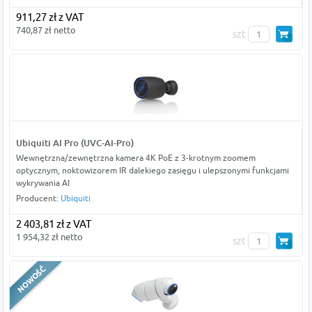
911,27 zł z VAT
740,87 zł netto
szt
Ubiquiti AI Pro (UVC-AI-Pro)
Wewnętrzna/zewnętrzna kamera 4K PoE z 3-krotnym zoomem
optycznym, noktowizorem IR dalekiego zasięgu i ulepszonymi funkcjami
wykrywania AI
Producent:
Ubiquiti
2 403,81 zł z VAT
1 954,32 zł netto
szt