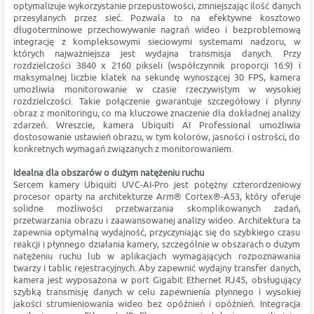
optymalizuje wykorzystanie przepustowości, zmniejszając ilość danych
przesyłanych przez sieć. Pozwala to na efektywne kosztowo
długoterminowe przechowywanie nagrań wideo i bezproblemową
integrację z kompleksowymi sieciowymi systemami nadzoru, w
których najważniejsza jest wydajna transmisja danych. Przy
rozdzielczości 3840 x 2160 pikseli (współczynnik proporcji 16:9) i
maksymalnej liczbie klatek na sekundę wynoszącej 30 FPS, kamera
umożliwia monitorowanie w czasie rzeczywistym w wysokiej
rozdzielczości. Takie połączenie gwarantuje szczegółowy i płynny
obraz z monitoringu, co ma kluczowe znaczenie dla dokładnej analizy
zdarzeń. Wreszcie, kamera Ubiquiti AI Professional umożliwia
dostosowanie ustawień obrazu, w tym kolorów, jasności i ostrości, do
konkretnych wymagań związanych z monitorowaniem.
Idealna dla obszarów o dużym natężeniu ruchu
Sercem kamery Ubiquiti UVC-AI-Pro jest potężny czterordzeniowy
procesor oparty na architekturze Arm® Cortex®-A53, który oferuje
solidne możliwości przetwarzania skomplikowanych zadań,
przetwarzania obrazu i zaawansowanej analizy wideo. Architektura ta
zapewnia optymalną wydajność, przyczyniając się do szybkiego czasu
reakcji i płynnego działania kamery, szczególnie w obszarach o dużym
natężeniu ruchu lub w aplikacjach wymagających rozpoznawania
twarzy i tablic rejestracyjnych. Aby zapewnić wydajny transfer danych,
kamera jest wyposażona w port Gigabit Ethernet RJ45, obsługujący
szybką transmisję danych w celu zapewnienia płynnego i wysokiej
jakości strumieniowania wideo bez opóźnień i opóźnień. Integracja