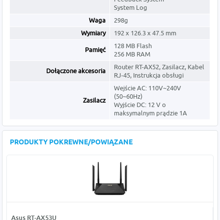
System Log
Waga
298g
Wymiary
192 x 126.3 x 47.5 mm
128 MB Flash
Pamięć
256 MB RAM
Router RT-AX52, Zasilacz, Kabel
Dołączone akcesoria
RJ-45, Instrukcja obsługi
Wejście AC: 110V~240V
(50~60Hz)
Zasilacz
Wyjście DC: 12 V o
maksymalnym prądzie 1A
PRODUKTY POKREWNE/POWIĄZANE
Asus RT-AX53U