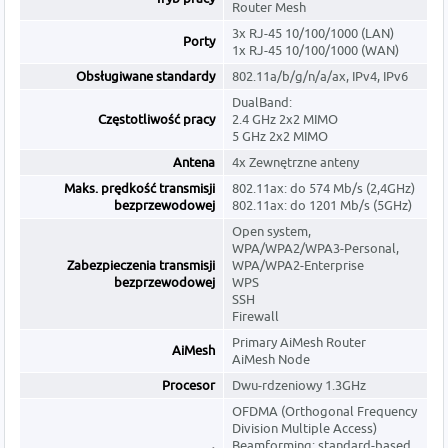
Router Mesh
3x RJ-45 10/100/1000 (LAN)
Porty
1x RJ-45 10/100/1000 (WAN)
Obsługiwane standardy
802.11a/b/g/n/a/ax, IPv4, IPv6
DualBand:
Częstotliwość pracy
2.4 GHz 2x2 MIMO
5 GHz 2x2 MIMO
Antena
4x Zewnętrzne anteny
Maks. prędkość transmisji
802.11ax: do 574 Mb/s (2,4GHz)
bezprzewodowej
802.11ax: do 1201 Mb/s (5GHz)
Open system,
WPA/WPA2/WPA3-Personal,
Zabezpieczenia transmisji
WPA/WPA2-Enterprise
bezprzewodowej
WPS
SSH
Firewall
Primary AiMesh Router
AiMesh
AiMesh Node
Procesor
Dwu-rdzeniowy 1.3GHz
OFDMA (Orthogonal Frequency
Division Multiple Access)
Beamforming: standard-based