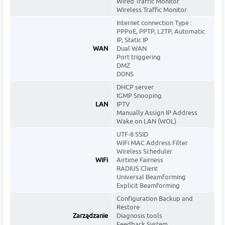
Wired Traffic Monitor
Wireless Traffic Monitor
Internet connection Type :
PPPoE, PPTP, L2TP, Automatic
IP, Static IP
WAN
Dual WAN
Port triggering
DMZ
DDNS
DHCP server
IGMP Snooping
LAN
IPTV
Manually Assign IP Address
Wake on LAN (WOL)
UTF-8 SSID
WiFi MAC Address Filter
Wireless Scheduler
WiFi
Airtime Fairness
RADIUS Client
Universal Beamforming
Explicit Beamforming
Configuration Backup and
Restore
Zarządzanie
Diagnosis tools
Feedback System