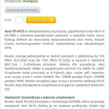
Dostępność:
Dostępny
Dodaj do porównania
Ilość:
Asus
RT-AX52
to dwuzakresowy, 4-portowy, gigabitowy router Wi-Fi 6
AX1800 z czterema zewnętrznymi antenami o wysokim zysku mocy,
funkcją AiMesh do stworzenia bezprzewodowej sieci mesh, Instant
Guard, harmonogramem kontroli rodzicielskiej oraz wbudowanym
VPN.
Router pracuje jednocześnie w dwóch pasmach z szybkością do 574
Mb/s (2,4 GHz) oraz do 1201 Mb/s (5 GHz), w oparciu o standard
802.11ax i 2-rdzeniowy procesor. Idealny dla posiadaczy sieci
światłowodowych, dzięki 4 gigabitowym portom (1x WAN, 3x LAN).
Urządzenie może pracować w 4 trybach, jako router wifi, repeater,
oraz access point i router AiMesh. Ma 128MB pamięci Flash i 256MB
pamięci RAM. Można zarządzać jego pracą z poziomu aplikacji ASUS
Router App dostępnej na urządzenia pracujące w systemach Android i
iOS.
Wydajność i komunikacja z wieloma urządzeniami
Router ASUS RT-AX52 korzysta z technologii OFDMA, która poprawia
wydajność sieci Wi-Fi, dzieląc ją na mniejsze podkanały. Dzięki niej