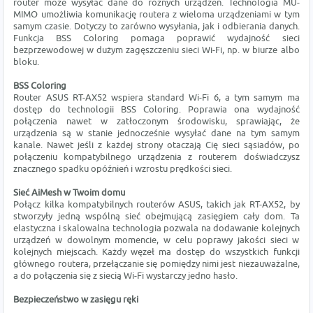
router może wysyłać dane do różnych urządzeń. Technologia MU-
MIMO umożliwia komunikację routera z wieloma urządzeniami w tym
samym czasie. Dotyczy to zarówno wysyłania, jak i odbierania danych.
Funkcja BSS Coloring pomaga poprawić wydajność sieci
bezprzewodowej w dużym zagęszczeniu sieci Wi-Fi, np. w biurze albo
bloku.
BSS Coloring
Router ASUS RT-AX52 wspiera standard Wi-Fi 6, a tym samym ma
dostęp do technologii BSS Coloring. Poprawia ona wydajność
połączenia nawet w zatłoczonym środowisku, sprawiając, że
urządzenia są w stanie jednocześnie wysyłać dane na tym samym
kanale. Nawet jeśli z każdej strony otaczają Cię sieci sąsiadów, po
połączeniu kompatybilnego urządzenia z routerem doświadczysz
znacznego spadku opóźnień i wzrostu prędkości sieci.
Sieć AiMesh w Twoim domu
Połącz kilka kompatybilnych routerów ASUS, takich jak RT-AX52, by
stworzyły jedną wspólną sieć obejmującą zasięgiem cały dom. Ta
elastyczna i skalowalna technologia pozwala na dodawanie kolejnych
urządzeń w dowolnym momencie, w celu poprawy jakości sieci w
kolejnych miejscach. Każdy węzeł ma dostęp do wszystkich funkcji
głównego routera, przełączanie się pomiędzy nimi jest niezauważalne,
a do połączenia się z siecią Wi-Fi wystarczy jedno hasło.
Bezpieczeństwo w zasięgu ręki