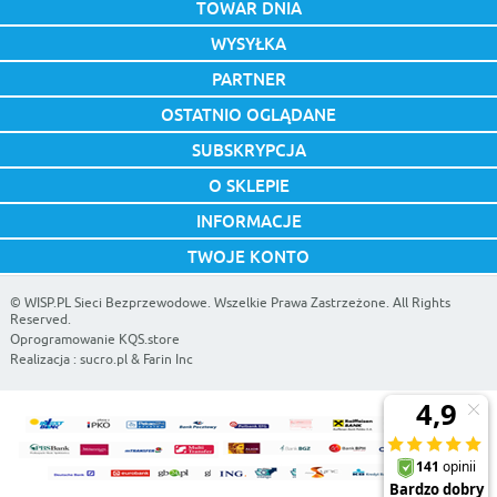
TOWAR DNIA
WYSYŁKA
PARTNER
OSTATNIO OGLĄDANE
SUBSKRYPCJA
O SKLEPIE
INFORMACJE
TWOJE KONTO
©
WISP.PL Sieci Bezprzewodowe
. Wszelkie Prawa Zastrzeżone. All Rights
Reserved.
Oprogramowanie KQS.store
Realizacja :
sucro.pl
&
Farin Inc