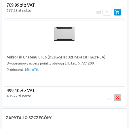
709,99 zł z VAT
577,23 zł netto
szt
MikroTik Chateau LTE6 (D53G-5HacD2HnD-TC&FG621-EA)
Dwupasmowy access point z obsługą LTE kat. 6, AC1200
Producent:
MikroTik
499,10 zł z VAT
405,77 zł netto
szt
ZAPYTAJ O SZCZEGÓŁY