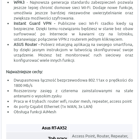
WPA3
- Najnowsza generacja standardu zabezpieczeń pozwala
jeszcze lepiej chronić domowe sieci Wi-Fi. Dodaje nowe funkcje,
umożliwia jeszcze bardziej niezawodne uwierzytelnianie oraz
zwiększa możliwości szyfrowania.
Instant Guard VPN -
Publiczne sieci Wi-Fi rzadko kiedy są
bezpieczne. Dzięki temu rozwiązaniu będziesz w stanie bez obaw
surfowować po Internecie w kawiarni czy na lotnisku,
ustanawiając połączenie VPN z routerem jednym kliknięciem.
ASUS Router -
Pobierz intuicyjną aplikacją na swojego smartfona,
by dzięki jasnym instrukcjom w łatwością skonfigurować swoje
urządzenie. Możesz też monitorować ruch sieciowy oraz
konfigurować wiele innych funkcji.
Najważniejsze cechy:
Dwupasmowa łączność bezprzewodowa 802.11ax o prędkości do
1800 Mb/s
Rozszerzony zasięg z czterema zainstalowanymi na stałe
antenami o wysokim zysku
Praca w 4 trybach: router wifi, router mesh, repeater, access point
4x porty Gigabit Ethernet (1x WAN, 3x LAN)
Obsługa funkcji AiMesh
Asus RT-AX52
Access Point, Router, Repeater,
Tryb pracy