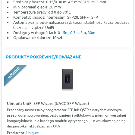
Średnica płaszcza:
0.15/0.30 m: 4.5 mm;
3/30 m: 3 mm
Min. promień gięcia: 20 mm
Temperatura pracy: od 0 do 70°C
Kompatybilność z interfejsami SFP28, SFP+ i SFP
Automatyczna optymalizacja szybkości i stabilności łącza podczas
łączenia urządzeń UniFi
Dostępny w długościach:
0.15m
,
0.3m
,
3m
,
30m
Opakowanie zbiorcze 10 szt.
PRODUKTY POKREWNE/POWIĄZANE
Ubiquiti UniFi SFP Wizard (UACC-SFP-Wizard)
Przenośny uniwersalny programator SFP lub QSFP z natychmiastowym
przeprogramowywaniem, testowaniem i odblokowywaniem uniwersalnej
kompatybilności dla każdego modułu optycznego — z wbudowaną pełną
diagnostyką i aktualizacjami OTA
Producent:
Ubiquiti