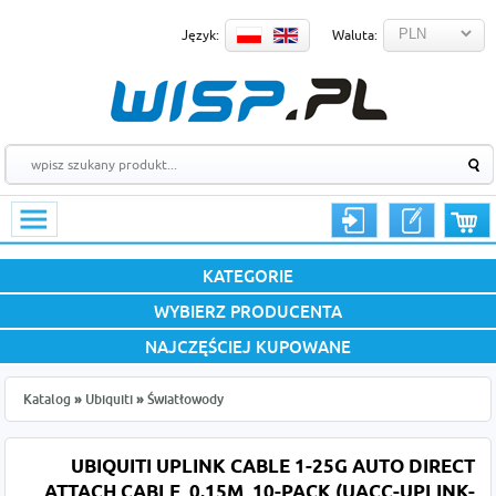
Język:
Waluta:
KATEGORIE
WYBIERZ PRODUCENTA
NAJCZĘŚCIEJ KUPOWANE
Katalog
»
Ubiquiti
»
Światłowody
UBIQUITI UPLINK CABLE 1-25G AUTO DIRECT
ATTACH CABLE, 0.15M, 10-PACK (UACC-UPLINK-