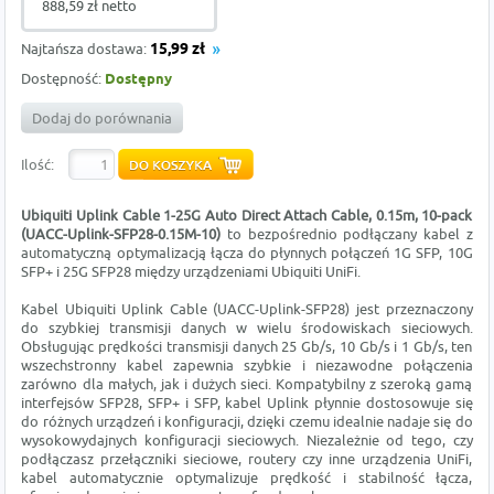
888,59 zł netto
Najtańsza dostawa:
15,99 zł
Dostępność:
Dostępny
Dodaj do porównania
Ilość:
Ubiquiti Uplink Cable 1-25G Auto Direct Attach Cable, 0.15m, 10-pack
(UACC-Uplink-SFP28-0.15M-10)
to bezpośrednio podłączany kabel z
automatyczną optymalizacją łącza do płynnych połączeń 1G SFP, 10G
SFP+ i 25G SFP28 między urządzeniami Ubiquiti UniFi.
Kabel Ubiquiti Uplink Cable (UACC-Uplink-SFP28) jest przeznaczony
do szybkiej transmisji danych w wielu środowiskach sieciowych.
Obsługując prędkości transmisji danych 25 Gb/s, 10 Gb/s i 1 Gb/s, ten
wszechstronny kabel zapewnia szybkie i niezawodne połączenia
zarówno dla małych, jak i dużych sieci. Kompatybilny z szeroką gamą
interfejsów SFP28, SFP+ i SFP, kabel Uplink płynnie dostosowuje się
do różnych urządzeń i konfiguracji, dzięki czemu idealnie nadaje się do
wysokowydajnych konfiguracji sieciowych. Niezależnie od tego, czy
podłączasz przełączniki sieciowe, routery czy inne urządzenia UniFi,
kabel automatycznie optymalizuje prędkość i stabilność łącza,