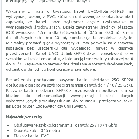
oferując płynny i nieprzerwany transfer danych.
Wykonany z myślą o trwałości, kabel UACC-Uplink-SFP28 ma
wytrzymałą osłonę z PVC, która chroni wewnętrzne okablowanie i
zapewnia, że kabel może wytrzymać częste użytkowanie w
wymagających środowiskach. Dzięki zewnętrznej średnicy płaszcza
(OD) wynoszącej 4,5 mm dla krótszych kabli (0,15 m i 0,30 m) i 3 mm
dla dłuższych kabli (do 30 m), konstrukcja ta zmniejsza zużycie.
Minimalny promień gięcia wynoszący 20 mm pozwala na elastyczną
instalację bez uszczerbku dla wydajności, nawet w ciasnych
przestrzeniach. Kabel UACC-Uplink-SFP28 działa konsekwentnie w
szerokim zakresie temperatur, z tolerancją temperatury roboczej od 0
do 70 ° C. Zapewnia to niezawodne działanie w różnych środowiskach,
od centrów danych po konfiguracje przemysłowe.
Bezpośrednio podłączane pasywne kable miedziane 25G SFP28
obsługują gigabitowe szybkości transmisji danych do 1 / 10 / 25 Gb/s.
Pasywne kable miedziane SFP28 z bezpośrednim podłączeniem są
idealne do telekomunikacji wewnętrznej i sieci danych
wykorzystujących produkty Ubiquiti do routingu i przełączania, takie
jak EdgeRouter, EdgeSwitch czy UniFi Switch.
Najważniejsze cechy:
Obsługiwane szybkości transmisji danych: 25 / 10 / 1 Gb/s
Długość kabla 0.15 metra
Płaszcz kabla: PVC