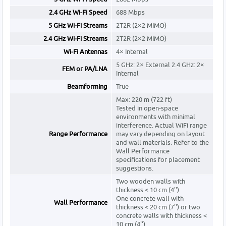
2.4 GHz Wi-Fi Speed
688 Mbps
5 GHz Wi-Fi Streams
2T2R (2×2 MIMO)
2.4 GHz Wi-Fi Streams
2T2R (2×2 MIMO)
Wi-Fi Antennas
4× Internal
5 GHz: 2× External 2.4 GHz: 2×
FEM or PA/LNA
Internal
Beamforming
True
Max: 220 m (722 ft)
Tested in open-space
environments with minimal
interference. Actual WiFi range
Range Performance
may vary depending on layout
and wall materials. Refer to the
Wall Performance
specifications for placement
suggestions.
Two wooden walls with
thickness < 10 cm (4'')
One concrete wall with
Wall Performance
thickness < 20 cm (7'') or two
concrete walls with thickness <
10 cm (4'')