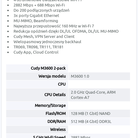
2882 Mbps + 688 Mbps Wi-Fi
Do 200 podłączonych urządzeń
3x porty Gigabit Ethernet
MU-MIMO, Beamforming
Najwyższa przepustowość 160 MHz w Wi-Fi 7
Redukcja opóźnień dzięki DL/UL OFDMA, DL/UL MU-MIMO
Cudy Mesh, VPN Server and Client
Wielopasmowy jednoczesny backhaul
TR069, TR098, TR111, TR181
Cudy App, Cloud Control
Cudy M3600 2-pack
Wersja modelu
M3600 1.0
CPU
2.0 GHz Quad-Core, ARM
CPU Details
Cortex-A7
Memory/Storage
Flash/ROM
128 MB (1 Gbit) NAND
DDR/RAM
512 MB (4 Gbit) DDR3L
Wireless
5 GHz Wi-Fi Speed
2882 Mbps