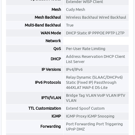
Extender WISP Client
Mesh
Cudy Mesh
Mesh Backhaul
Wireless Backhaul Wired Backhaul
Multi-Band Backhaul
True
WAN Mode
DHCP Static IP PPPOE PPTP L2TP
Network
QoS
Per-User Rate Limiting
Address Reservation DHCP Client
DHCP
List Server
IP Versions
IPv4/IPv6
Relay Dynamic (SLAAC/DHCPv6)
IPv6 Protocols
Static (Fixed IP) Passthrough
464XLAT MAP-E DS-Lite
Bridge Tag VLAN VoIP VLAN IPTV
IPTV/VLAN
VLAN
TTL Customization
Extend Spoof Custom
IGMP
IGMP Proxy IGMP Snooping
Port Forwarding Port Triggering
Forwarding
UPnP DMZ