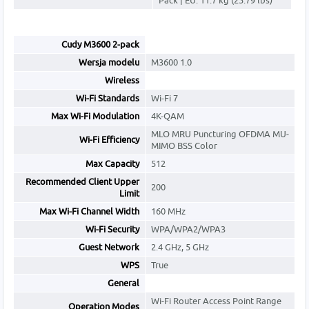
Pack | EU: 11.7 kg (25.79 lbs)
Cudy M3600 2-pack
Wersja modelu
M3600 1.0
Wireless
Wi-Fi Standards
Wi-Fi 7
Max Wi-Fi Modulation
4K-QAM
MLO MRU Puncturing OFDMA MU-
Wi-Fi Efficiency
MIMO BSS Color
Max Capacity
512
Recommended Client Upper
200
Limit
Max Wi-Fi Channel Width
160 MHz
Wi-Fi Security
WPA/WPA2/WPA3
Guest Network
2.4 GHz, 5 GHz
WPS
True
General
Wi-Fi Router Access Point Range
Operation Modes