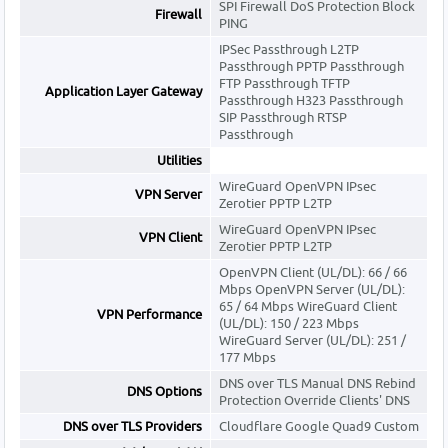
SPI Firewall DoS Protection Block
Firewall
PING
IPSec Passthrough L2TP
Passthrough PPTP Passthrough
FTP Passthrough TFTP
Application Layer Gateway
Passthrough H323 Passthrough
SIP Passthrough RTSP
Passthrough
Utilities
WireGuard OpenVPN IPsec
VPN Server
Zerotier PPTP L2TP
WireGuard OpenVPN IPsec
VPN Client
Zerotier PPTP L2TP
OpenVPN Client (UL/DL): 66 / 66
Mbps OpenVPN Server (UL/DL):
65 / 64 Mbps WireGuard Client
VPN Performance
(UL/DL): 150 / 223 Mbps
WireGuard Server (UL/DL): 251 /
177 Mbps
DNS over TLS Manual DNS Rebind
DNS Options
Protection Override Clients' DNS
DNS over TLS Providers
Cloudflare Google Quad9 Custom