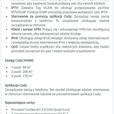
zasadami, aby zapewnić bezpieczniejszą sieć dla swoich bliskich.
IPTV:
Zawiera Tag VLAN do obsługi przypisywania portów
IPTV/VoIP. Funkcja IGMP snooping poprawia wydajność sieci IPTV.
Sterowanie za pomocą aplikacji Cudy:
Zarządzaj swoją siecią
bezpośrednio z telefonu. To urządzenie obsługuje zdalne
zarządzanie w chmurze.
Klient i serwer VPN:
Połącz się i udostępniaj VPN lub skonfiguruj
własny serwer, aby zabezpieczyć zdalny dostęp.
IPv6:
Obsługuj usługi IPv6 swojego dostawcy usług internetowych
i przeglądaj strony internetowe IPv6 z większą wydajnością.
QoS:
Ustaw limity prędkości dla niektórych klientów, aby nadać
priorytet sprzętowi do gier i innym ważnym urządzeniom.
Zasięg Cudy M3600
1-pack: 90 m²
2-pack: 200 m²
3-pack: 270 m²
Aplikacja Cudy
Zarządzanie siecią z telefonu. Ten model obsługuje zdalne sterowanie
w chmurze i sterowanie lokalne za pośrednictwem aplikacji Cudy.
Najważniejsze cechy:
Procesor Cortex-A7 2.0 GHz Quad-Core
4-strumieniowe dwuzakresowe Wi-Fi 7