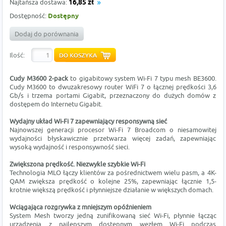
Najtańsza dostawa:
16,85 zł
Dostępność:
Dostępny
Dodaj do porównania
Ilość:
Cudy M3600 2-pack
to gigabitowy system Wi-Fi 7 typu mesh BE3600.
Cudy M3600 to dwuzakresowy router WiFi 7 o łącznej prędkości 3,6
Gb/s i trzema portami Gigabit, przeznaczony do dużych domów z
dostępem do Internetu Gigabit.
Wydajny układ Wi-Fi 7 zapewniający responsywną sieć
Najnowszej generacji procesor Wi-Fi 7 Broadcom o niesamowitej
wydajności błyskawicznie przetwarza więcej zadań, zapewniając
wysoką wydajność i responsywność sieci.
Zwiększona prędkość. Niezwykle szybkie Wi-Fi
Technologia MLO łączy klientów za pośrednictwem wielu pasm, a 4K-
QAM zwiększa prędkość o kolejne 25%, zapewniając łącznie 1,5-
krotnie większą prędkość i płynniejsze działanie w większych domach.
Wciągająca rozgrywka z mniejszym opóźnieniem
System Mesh tworzy jedną zunifikowaną sieć Wi-Fi, płynnie łącząc
urządzenia z najlepszym dostępnym węzłem Wi-Fi podczas