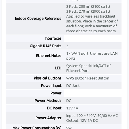
2 Pack: 200 m² (2100 sq ft)
3 Pack: 270 m² (2900 sq ft)
Applied to wireless backhaul
Indoor Coverage Reference
situation. Place in the center of
each floor, with a maximum of
three obstacles to each room.
Interfaces
Gigabit RJ45 Ports
3
1× WAN port, the rest are LAN
Ethernet Notes
ports
System Speed/Link/ACT of
LED
Ethernet Port
Physical Buttons
WPS Button Reset Button
Power Input
DC Jack
Power
Power Methods
DC
DC Input
12V 1A
Input: 100 ~ 240 V, 50/60 Hz AC
Power Adapter
Output: 12V 1A DC
Max Power Consumption (W)
9W