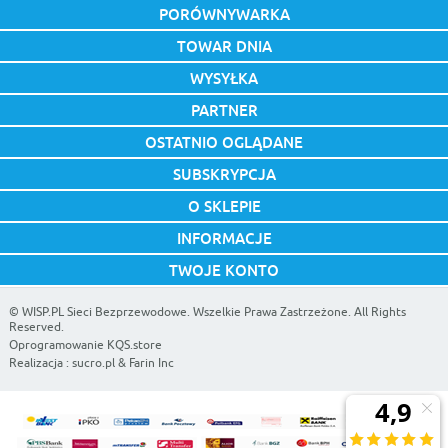
PORÓWNYWARKA
TOWAR DNIA
WYSYŁKA
PARTNER
OSTATNIO OGLĄDANE
SUBSKRYPCJA
O SKLEPIE
INFORMACJE
TWOJE KONTO
©
WISP.PL Sieci Bezprzewodowe
. Wszelkie Prawa Zastrzeżone. All Rights
Reserved.
Oprogramowanie KQS.store
Realizacja :
sucro.pl
&
Farin Inc