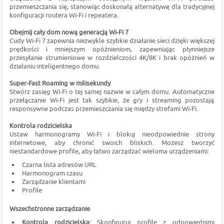
przemieszczania się, stanowiąc doskonałą alternatywę dla tradycyjnej
konfiguracji routera Wi-Fi i repeatera.
Obejmij cały dom nową generacją Wi-Fi 7
Cudy Wi-Fi 7 zapewnia niezwykle szybkie działanie sieci dzięki większej
prędkości i mniejszym opóźnieniom, zapewniając płynniejsze
przesyłanie strumieniowe w rozdzielczości 4K/8K i brak opóźnień w
działaniu inteligentnego domu.
Super-Fast Roaming w milisekundy
Stwórz zasięg Wi-Fi o tej samej nazwie w całym domu. Automatyczne
przełączanie Wi-Fi jest tak szybkie, że gry i streaming pozostają
responsywne podczas przemieszczania się między strefami Wi-Fi.
Kontrola rodzicielska
Ustaw harmonogramy Wi-Fi i blokuj nieodpowiednie strony
internetowe, aby chronić swoich bliskich. Możesz tworzyć
niestandardowe profile, aby łatwo zarządzać wieloma urządzeniami:
Czarna lista adresów URL
Harmonogram czasu
Zarządzanie klientami
Profile
Wszechstronne zarządzanie
Kontrola rodzicielska:
Skonfiguruj profile z odpowiednimi