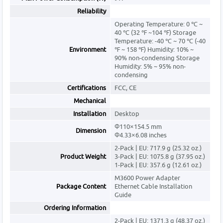
Reliability
Operating Temperature: 0 ℃ ~
40 ℃ (32 ℉ ~104 ℉) Storage
Temperature: -40 ℃ ~ 70 ℃ (-40
Environment
℉ ~ 158 ℉) Humidity: 10% ~
90% non-condensing Storage
Humidity: 5% ~ 95% non-
condensing
Certifications
FCC, CE
Mechanical
Installation
Desktop
Φ110×154.5 mm
Dimension
Φ4.33×6.08 inches
2-Pack | EU: 717.9 g (25.32 oz.)
Product Weight
3-Pack | EU: 1075.8 g (37.95 oz.)
1-Pack | EU: 357.6 g (12.61 oz.)
M3600 Power Adapter
Package Content
Ethernet Cable Installation
Guide
Ordering Information
2-Pack | EU: 1371.3 g (48.37 oz.)