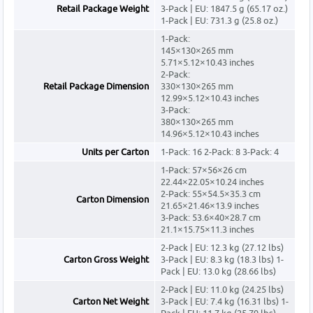
Retail Package Weight
3-Pack | EU: 1847.5 g (65.17 oz.)
1-Pack | EU: 731.3 g (25.8 oz.)
1-Pack:
145×130×265 mm
5.71×5.12×10.43 inches
2-Pack:
Retail Package Dimension
330×130×265 mm
12.99×5.12×10.43 inches
3-Pack:
380×130×265 mm
14.96×5.12×10.43 inches
Units per Carton
1-Pack: 16 2-Pack: 8 3-Pack: 4
1-Pack: 57×56×26 cm
22.44×22.05×10.24 inches
2-Pack: 55×54.5×35.3 cm
Carton Dimension
21.65×21.46×13.9 inches
3-Pack: 53.6×40×28.7 cm
21.1×15.75×11.3 inches
2-Pack | EU: 12.3 kg (27.12 lbs)
Carton Gross Weight
3-Pack | EU: 8.3 kg (18.3 lbs) 1-
Pack | EU: 13.0 kg (28.66 lbs)
2-Pack | EU: 11.0 kg (24.25 lbs)
Carton Net Weight
3-Pack | EU: 7.4 kg (16.31 lbs) 1-