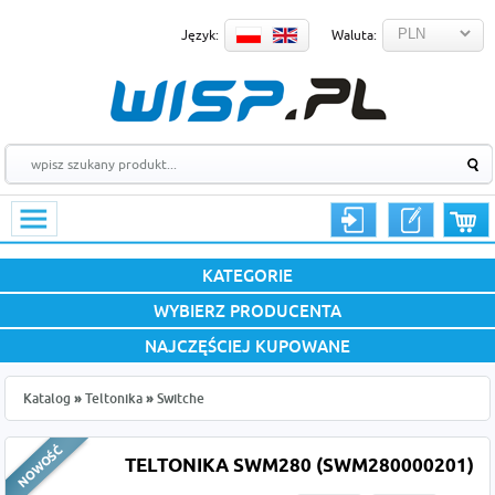
Język:
Waluta:
KATEGORIE
WYBIERZ PRODUCENTA
NAJCZĘŚCIEJ KUPOWANE
Katalog
»
Teltonika
»
Switche
TELTONIKA SWM280 (SWM280000201)