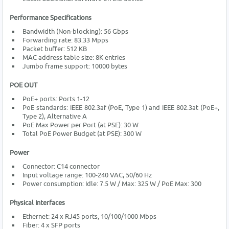
Performance Specifications
Bandwidth (Non-blocking): 56 Gbps
Forwarding rate: 83.33 Mpps
Packet buffer: 512 KB
MAC address table size: 8K entries
Jumbo frame support: 10000 bytes
POE OUT
PoE+ ports: Ports 1-12
PoE standards: IEEE 802.3af (PoE, Type 1) and IEEE 802.3at (PoE+,
Type 2), Alternative A
PoE Max Power per Port (at PSE): 30 W
Total PoE Power Budget (at PSE): 300 W
Power
Connector: C14 connector
Input voltage range: 100-240 VAC, 50/60 Hz
Power consumption: Idle: 7.5 W / Max: 325 W / PoE Max: 300
Physical Interfaces
Ethernet: 24 x RJ45 ports, 10/100/1000 Mbps
Fiber: 4 x SFP ports