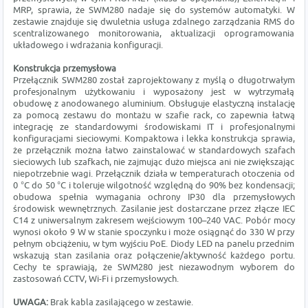
MRP, sprawia, że SWM280 nadaje się do systemów automatyki. W
zestawie znajduje się dwuletnia usługa zdalnego zarządzania RMS do
scentralizowanego monitorowania, aktualizacji oprogramowania
układowego i wdrażania konfiguracji.
Konstrukcja przemysłowa
Przełącznik SWM280 został zaprojektowany z myślą o długotrwałym
profesjonalnym użytkowaniu i wyposażony jest w wytrzymałą
obudowę z anodowanego aluminium. Obsługuje elastyczną instalację
za pomocą zestawu do montażu w szafie rack, co zapewnia łatwą
integrację ze standardowymi środowiskami IT i profesjonalnymi
konfiguracjami sieciowymi. Kompaktowa i lekka konstrukcja sprawia,
że przełącznik można łatwo zainstalować w standardowych szafach
sieciowych lub szafkach, nie zajmując dużo miejsca ani nie zwiększając
niepotrzebnie wagi. Przełącznik działa w temperaturach otoczenia od
0 °C do 50 °C i toleruje wilgotność względną do 90% bez kondensacji;
obudowa spełnia wymagania ochrony IP30 dla przemysłowych
środowisk wewnętrznych. Zasilanie jest dostarczane przez złącze IEC
C14 z uniwersalnym zakresem wejściowym 100–240 VAC. Pobór mocy
wynosi około 9 W w stanie spoczynku i może osiągnąć do 330 W przy
pełnym obciążeniu, w tym wyjściu PoE. Diody LED na panelu przednim
wskazują stan zasilania oraz połączenie/aktywność każdego portu.
Cechy te sprawiają, że SWM280 jest niezawodnym wyborem do
zastosowań CCTV, Wi-Fi i przemysłowych.
UWAGA:
Brak kabla zasilającego w zestawie.