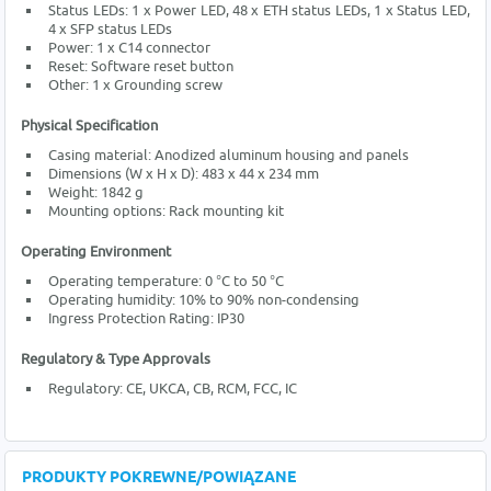
Status LEDs: 1 x Power LED, 48 x ETH status LEDs, 1 x Status LED,
4 x SFP status LEDs
Power: 1 x C14 connector
Reset: Software reset button
Other: 1 x Grounding screw
Physical Specification
Casing material: Anodized aluminum housing and panels
Dimensions (W x H x D): 483 x 44 x 234 mm
Weight: 1842 g
Mounting options: Rack mounting kit
Operating Environment
Operating temperature: 0 °C to 50 °C
Operating humidity: 10% to 90% non-condensing
Ingress Protection Rating: IP30
Regulatory & Type Approvals
Regulatory: CE, UKCA, CB, RCM, FCC, IC
PRODUKTY POKREWNE/POWIĄZANE