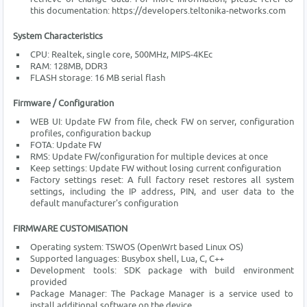
this documentation: https://developers.teltonika-networks.com
System Characteristics
CPU: Realtek, single core, 500MHz, MIPS-4KEc
RAM: 128MB, DDR3
FLASH storage: 16 MB serial flash
Firmware / Configuration
WEB UI: Update FW from file, check FW on server, configuration
profiles, configuration backup
FOTA: Update FW
RMS: Update FW/configuration for multiple devices at once
Keep settings: Update FW without losing current configuration
Factory settings reset: A full factory reset restores all system
settings, including the IP address, PIN, and user data to the
default manufacturer's configuration
FIRMWARE CUSTOMISATION
Operating system: TSWOS (OpenWrt based Linux OS)
Supported languages: Busybox shell, Lua, C, C++
Development tools: SDK package with build environment
provided
Package Manager: The Package Manager is a service used to
install additional software on the device