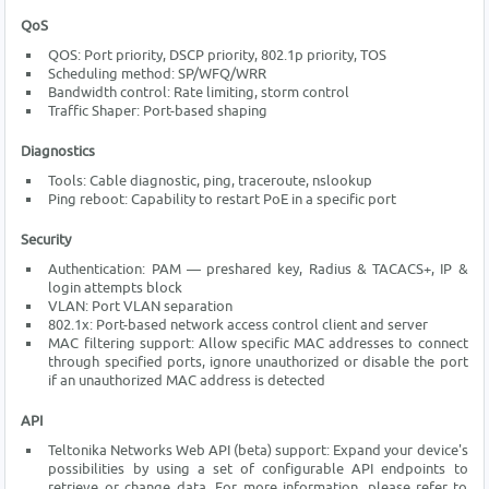
QoS
QOS: Port priority, DSCP priority, 802.1p priority, TOS
Scheduling method: SP/WFQ/WRR
Bandwidth control: Rate limiting, storm control
Traffic Shaper: Port-based shaping
Diagnostics
Tools: Cable diagnostic, ping, traceroute, nslookup
Ping reboot: Capability to restart PoE in a specific port
Security
Authentication: PAM — preshared key, Radius & TACACS+, IP &
login attempts block
VLAN: Port VLAN separation
802.1x: Port-based network access control client and server
MAC filtering support: Allow specific MAC addresses to connect
through specified ports, ignore unauthorized or disable the port
if an unauthorized MAC address is detected
API
Teltonika Networks Web API (beta) support: Expand your device's
possibilities by using a set of configurable API endpoints to
retrieve or change data. For more information, please refer to