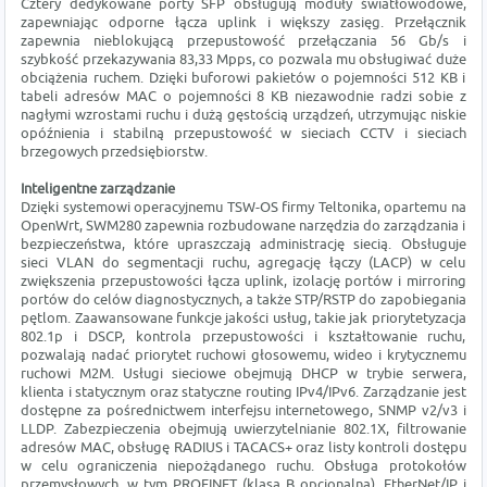
Cztery dedykowane porty SFP obsługują moduły światłowodowe,
zapewniając odporne łącza uplink i większy zasięg. Przełącznik
zapewnia nieblokującą przepustowość przełączania 56 Gb/s i
szybkość przekazywania 83,33 Mpps, co pozwala mu obsługiwać duże
obciążenia ruchem. Dzięki buforowi pakietów o pojemności 512 KB i
tabeli adresów MAC o pojemności 8 KB niezawodnie radzi sobie z
nagłymi wzrostami ruchu i dużą gęstością urządzeń, utrzymując niskie
opóźnienia i stabilną przepustowość w sieciach CCTV i sieciach
brzegowych przedsiębiorstw.
Inteligentne zarządzanie
Dzięki systemowi operacyjnemu TSW-OS firmy Teltonika, opartemu na
OpenWrt, SWM280 zapewnia rozbudowane narzędzia do zarządzania i
bezpieczeństwa, które upraszczają administrację siecią. Obsługuje
sieci VLAN do segmentacji ruchu, agregację łączy (LACP) w celu
zwiększenia przepustowości łącza uplink, izolację portów i mirroring
portów do celów diagnostycznych, a także STP/RSTP do zapobiegania
pętlom. Zaawansowane funkcje jakości usług, takie jak priorytetyzacja
802.1p i DSCP, kontrola przepustowości i kształtowanie ruchu,
pozwalają nadać priorytet ruchowi głosowemu, wideo i krytycznemu
ruchowi M2M. Usługi sieciowe obejmują DHCP w trybie serwera,
klienta i statycznym oraz statyczne routing IPv4/IPv6. Zarządzanie jest
dostępne za pośrednictwem interfejsu internetowego, SNMP v2/v3 i
LLDP. Zabezpieczenia obejmują uwierzytelnianie 802.1X, filtrowanie
adresów MAC, obsługę RADIUS i TACACS+ oraz listy kontroli dostępu
w celu ograniczenia niepożądanego ruchu. Obsługa protokołów
przemysłowych, w tym PROFINET (klasa B opcjonalna), EtherNet/IP i