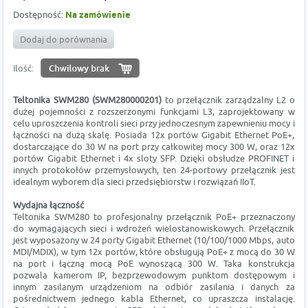
Dostępność:
Na zamówienie
Dodaj do porównania
Ilość:
Teltonika SWM280 (SWM280000201)
to przełącznik zarządzalny L2 o
dużej pojemności z rozszerzonymi funkcjami L3, zaprojektowany w
celu uproszczenia kontroli sieci przy jednoczesnym zapewnieniu mocy i
łączności na dużą skalę. Posiada 12x portów Gigabit Ethernet PoE+,
dostarczające do 30 W na port przy całkowitej mocy 300 W, oraz 12x
portów Gigabit Ethernet i 4x sloty SFP. Dzięki obsłudze PROFINET i
innych protokołów przemysłowych, ten 24-portowy przełącznik jest
idealnym wyborem dla sieci przedsiębiorstw i rozwiązań IIoT.
Wydajna łączność
Teltonika SWM280 to profesjonalny przełącznik PoE+ przeznaczony
do wymagających sieci i wdrożeń wielostanowiskowych. Przełącznik
jest wyposażony w 24 porty Gigabit Ethernet (10/100/1000 Mbps, auto
MDI/MDIX), w tym 12x portów, które obsługują PoE+ z mocą do 30 W
na port i łączną mocą PoE wynoszącą 300 W. Taka konstrukcja
pozwala kamerom IP, bezprzewodowym punktom dostępowym i
innym zasilanym urządzeniom na odbiór zasilania i danych za
pośrednictwem jednego kabla Ethernet, co upraszcza instalację.