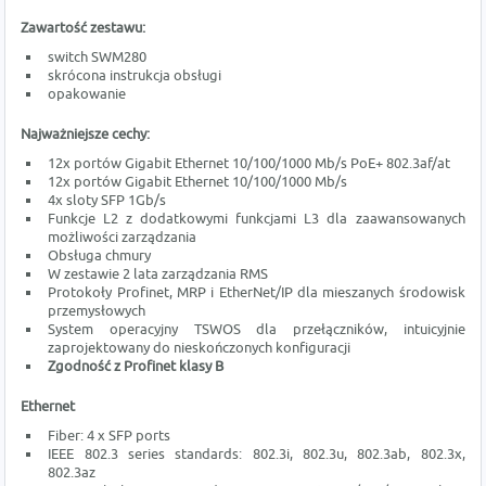
Zawartość zestawu:
switch SWM280
skrócona instrukcja obsługi
opakowanie
Najważniejsze cechy:
12x portów Gigabit Ethernet 10/100/1000 Mb/s PoE+ 802.3af/at
12x portów Gigabit Ethernet 10/100/1000 Mb/s
4x sloty SFP 1Gb/s
Funkcje L2 z dodatkowymi funkcjami L3 dla zaawansowanych
możliwości zarządzania
Obsługa chmury
W zestawie 2 lata zarządzania RMS
Protokoły Profinet, MRP i EtherNet/IP dla mieszanych środowisk
przemysłowych
System operacyjny TSWOS dla przełączników, intuicyjnie
zaprojektowany do nieskończonych konfiguracji
Zgodność z Profinet klasy B
Ethernet
Fiber: 4 x SFP ports
IEEE 802.3 series standards: 802.3i, 802.3u, 802.3ab, 802.3x,
802.3az