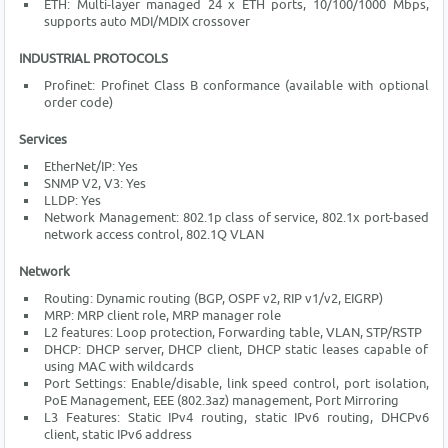
ETH: Multi-layer managed 24 x ETH ports, 10/100/1000 Mbps,
supports auto MDI/MDIX crossover
INDUSTRIAL PROTOCOLS
Profinet: Profinet Class B conformance (available with optional
order code)
Services
EtherNet/IP: Yes
SNMP V2, V3: Yes
LLDP: Yes
Network Management: 802.1p class of service, 802.1x port-based
network access control, 802.1Q VLAN
Network
Routing: Dynamic routing (BGP, OSPF v2, RIP v1/v2, EIGRP)
MRP: MRP client role, MRP manager role
L2 features: Loop protection, Forwarding table, VLAN, STP/RSTP
DHCP: DHCP server, DHCP client, DHCP static leases capable of
using MAC with wildcards
Port Settings: Enable/disable, link speed control, port isolation,
PoE Management, EEE (802.3az) management, Port Mirroring
L3 Features: Static IPv4 routing, static IPv6 routing, DHCPv6
client, static IPv6 address