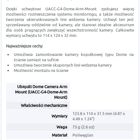
Dzięki uchwytowi UACC-G4-Dome-Arm-Mount zyskujesz więcej
możliwości rozmieszczenia systemu monitoringu, a także możliwość
tworzenia ukierunkowanych linii widzenia kamery. Uchwyt ten jest
sprzedawany oddzielnie od kamery, ale stanowi idealne akcesorium
dla osób pragnących zwiększyć wszechstronność kamery. Całkowite
wymiary uchwytu to 114 x 124 x 32 mm.
Najważniejsze cechy:
Umożliwia zamontowanie kamery kopułkowej typu Dome na
ścianie zamiast na suficie
Umożliwia tworzenie skupionych linii widzenia kamery
Możliwość montażu na ścianie
Ubiquiti Dome Camera Arm
Mount (UACC-G4-Dome-Arm
Mount)
Właściwości mechaniczne
123.8 x 114 x 31.5 mm (4.87 x
Wymiary
4.49 x 1.24")
Waga
73 g (2.6 oz)
Materiał
Poliwęglan