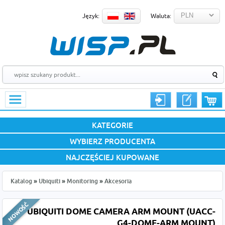
Język:
Waluta:
KATEGORIE
WYBIERZ PRODUCENTA
NAJCZĘŚCIEJ KUPOWANE
Katalog
»
Ubiquiti
»
Monitoring
»
Akcesoria
UBIQUITI DOME CAMERA ARM MOUNT (UACC-
G4-DOME-ARM MOUNT)