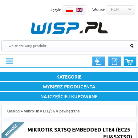
Język:
Waluta:
KATEGORIE
WYBIERZ PRODUCENTA
NAJCZĘŚCIEJ KUPOWANE
Katalog
»
MikroTik
»
LTE/5G
»
Zewnętrzne
MIKROTIK SXTSQ EMBEDDED LTE4 (EC25-
EU&SXTSQ)