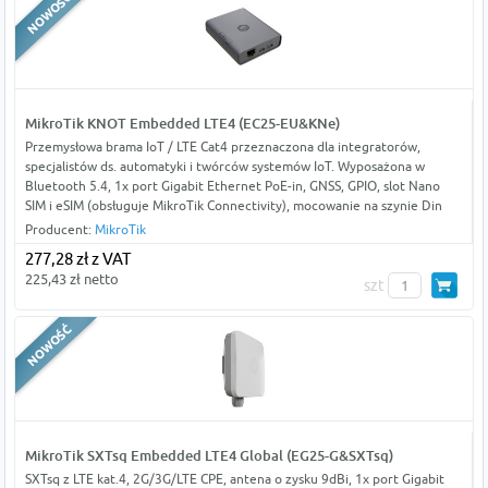
MikroTik KNOT Embedded LTE4 (EC25-EU&KNe)
Przemysłowa brama IoT / LTE Cat4 przeznaczona dla integratorów,
specjalistów ds. automatyki i twórców systemów IoT. Wyposażona w
Bluetooth 5.4, 1x port Gigabit Ethernet PoE-in, GNSS, GPIO, slot Nano
SIM i eSIM (obsługuje MikroTik Connectivity), mocowanie na szynie Din
Producent:
MikroTik
277,28 zł z VAT
225,43 zł netto
szt
MikroTik SXTsq Embedded LTE4 Global (EG25-G&SXTsq)
SXTsq z LTE kat.4, 2G/3G/LTE CPE, antena o zysku 9dBi, 1x port Gigabit