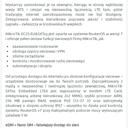
Wystarczy zamontować je na zewnątrz, kierując w stronę najbliższej
wieży BTS i cieszyć się niezawodną łącznością LTE tam, gdzie
tradycyjny internet szerokopasmowy może nie być dostępny.
Zintegrowana antena kierunkowa poprawia jakość i stabilność
sygnału – zwłaszcza w środowiskach wiejskich.
MikroTik EC25-EU&SXTsq jest oparte na systemie RouterOS w wersji 7
i oferuje pełen zestaw funkcji sieciowych firmy MikroTik, jak:
zaawansowane routowanie
obsługa zapory sieciowej i VPN
zdalne zarządzanie
kontrola i monitorowanie ruchu sieciowego
automatyzacja i skrypty
Od prostego dostępu do Internetu po złożone konfiguracje sieciowe –
urządzenie dostosowuje się do Twoich potrzeb. Zaprojektowany z
myślą o niezawodnej i niedrogiej łączności zewnętrznej, MikroTik
SXTsq Embedded LTE4 jest wyposażony w modem LTE Cat4,
zintegrowaną antenę kierunkową 2x2 MIMO, szybki procesor ARM,
256 MB pamięci RAM, wejście PoE (12–57 V) oraz wytrzymałą
obudowę o stopniu ochrony IP67 – wszystko to działa pod kontrolą
systemu RouterOS v7 przy maksymalnym poborze mocy wynoszącym
zaledwie 5 W.
eSIM + Nano SIM – łatwiejszy dostęp do sieci