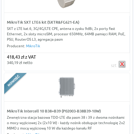
MikroTik SXT LTE6 kit (SXTR&FG621-EA)
SXT z LTE kat.6, 3G/4G/LTE CPE, antena o zysku 9dBi, 2x porty Fast
Ethernet, 2x sloty microSIM, procesor 650MHz, 64MB pamięci RAM, PoE,
PSU, RouterOS L3, agregacja pasm
Producent:
MikroTik
418,43 zł z VAT
340,19 zł netto
szt
MikroTik Intercell 10 B38+B39 (P02003-B38B39-10W)
Zewnętrzna stacja bazowa TDD-LTE dla pasm 38 i 39 z dwoma nośnikami
o mocy wyjściowej 2x (2x10 W) - każdy nośnik obsługuje technologię 2x2
MIMO z mocą wyjściową 10 W dla każdego kanału RF