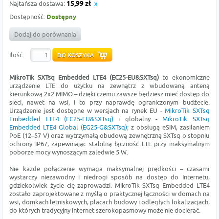
Najtańsza dostawa:
15,99 zł
Dostępność:
Dostępny
Dodaj do porównania
Ilość:
MikroTik SXTsq Embedded LTE4 (EC25-EU&SXTsq)
to ekonomiczne
urządzenie LTE do użytku na zewnątrz z wbudowaną anteną
kierunkową 2x2 MIMO – dzięki czemu zawsze będziesz mieć dostęp do
sieci, nawet na wsi, i to przy naprawdę ograniczonym budżecie.
Urządzenie jest dostępne w wersjach na rynek EU -
MikroTik SXTsq
Embedded LTE4 (EC25-EU&SXTsq)
i globalny -
MikroTik SXTsq
Embedded LTE4 Global (EG25-G&SXTsq)
; z obsługą eSIM, zasilaniem
PoE (12–57 V) oraz wytrzymałą obudową zewnętrzną SXTsq o stopniu
ochrony IP67, zapewniając stabilną łączność LTE przy maksymalnym
poborze mocy wynoszącym zaledwie 5 W.
Nie każde połączenie wymaga maksymalnej prędkości – czasami
wystarczy niezawodny i niedrogi sposób na dostęp do Internetu,
gdziekolwiek życie cię zaprowadzi. MikroTik SXTsq Embedded LTE4
zostało zaprojektowane z myślą o praktycznej łączności w domach na
wsi, domkach letniskowych, placach budowy i odległych lokalizacjach,
do których tradycyjny internet szerokopasmowy może nie docierać.