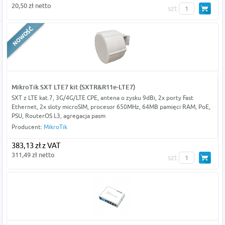
20,50 zł netto
szt
MikroTik SXT LTE7 kit (SXTR&R11e-LTE7)
SXT z LTE kat.7, 3G/4G/LTE CPE, antena o zysku 9dBi, 2x porty Fast
Ethernet, 2x sloty microSIM, procesor 650MHz, 64MB pamięci RAM, PoE,
PSU, RouterOS L3, agregacja pasm
Producent:
MikroTik
383,13 zł z VAT
311,49 zł netto
szt