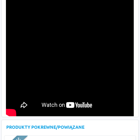
PRODUKTY POKREWNE/POWIĄZANE