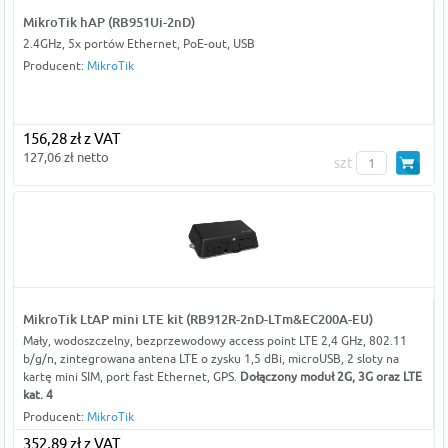
MikroTik hAP (RB951Ui-2nD)
2.4GHz, 5x portów Ethernet, PoE-out, USB
Producent:
MikroTik
156,28 zł z VAT
127,06 zł netto
szt
MikroTik LtAP mini LTE kit (RB912R-2nD-LTm&EC200A-EU)
Mały, wodoszczelny, bezprzewodowy access point LTE 2,4 GHz, 802.11
b/g/n, zintegrowana antena LTE o zysku 1,5 dBi, microUSB, 2 sloty na
kartę mini SIM, port fast Ethernet, GPS.
Dołączony moduł 2G, 3G oraz LTE
kat. 4
Producent:
MikroTik
352,89 zł z VAT