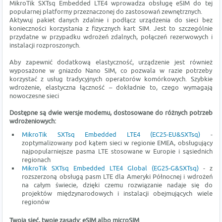
MikroTik SXTsq Embedded LTE4 wprowadza obsługę eSIM do tej
popularnej platformy przeznaczonej do zastosowań zewnętrznych.
Aktywuj pakiet danych zdalnie i podłącz urządzenia do sieci bez
konieczności korzystania z fizycznych kart SIM. Jest to szczególnie
przydatne w przypadku wdrożeń zdalnych, połączeń rezerwowych i
instalacji rozproszonych.
Aby zapewnić dodatkową elastyczność, urządzenie jest również
wyposażone w gniazdo Nano SIM, co pozwala w razie potrzeby
korzystać z usług tradycyjnych operatorów komórkowych. Szybkie
wdrożenie, elastyczna łączność – dokładnie to, czego wymagają
nowoczesne sieci
Dostępne są dwie wersje modemu, dostosowane do różnych potrzeb
wdrożeniowych:
MikroTik SXTsq Embedded LTE4 (EC25-EU&SXTsq)
-
zoptymalizowany pod kątem sieci w regionie EMEA, obsługujący
najpopularniejsze pasma LTE stosowane w Europie i sąsiednich
regionach
MikroTik SXTsq Embedded LTE4 Global (EG25-G&SXTsq)
- z
rozszerzoną obsługą pasm LTE dla Ameryki Północnej i wdrożeń
na całym świecie, dzięki czemu rozwiązanie nadaje się do
projektów międzynarodowych i instalacji obejmujących wiele
regionów
Twoja sieć, twoje zasady: eSIM albo microSIM