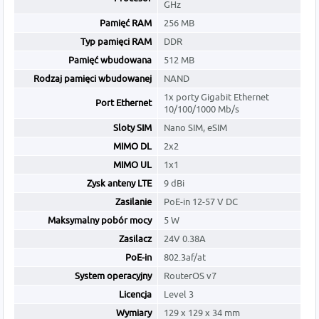
GHz
Pamięć RAM
256 MB
Typ pamięci RAM
DDR
Pamięć wbudowana
512 MB
Rodzaj pamięci wbudowanej
NAND
1x porty Gigabit Ethernet
Port Ethernet
10/100/1000 Mb/s
Sloty SIM
Nano SIM, eSIM
MIMO DL
2x2
MIMO UL
1x1
Zysk anteny LTE
9 dBi
Zasilanie
PoE-in 12-57 V DC
Maksymalny pobór mocy
5 W
Zasilacz
24V 0.38A
PoE-in
802.3af/at
System operacyjny
RouterOS v7
Licencja
Level 3
Wymiary
129 x 129 x 34 mm