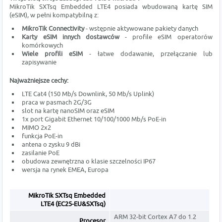
MikroTik SXTsq Embedded LTE4 posiada wbudowaną kartę SIM
(eSIM), w pełni kompatybilną z:
MikroTik Connectivity
- wstępnie aktywowane pakiety danych
Karty eSIM innych dostawców
- profile eSIM operatorów
komórkowych
Wiele profili eSIM
- łatwe dodawanie, przełączanie lub
zapisywanie
Najważniejsze cechy:
LTE Cat4 (150 Mb/s Downlink, 50 Mb/s Uplink)
praca w pasmach 2G/3G
slot na kartę nanoSIM oraz eSIM
1x port Gigabit Ethernet 10/100/1000 Mb/s PoE-in
MIMO 2x2
funkcja PoE-in
antena o zysku 9 dBi
zasilanie PoE
obudowa zewnętrzna o klasie szczelności IP67
wersja na rynek EMEA, Europa
MikroTik SXTsq Embedded
LTE4 (EC25-EU&SXTsq)
ARM 32-bit Cortex A7 do 1.2
Procesor