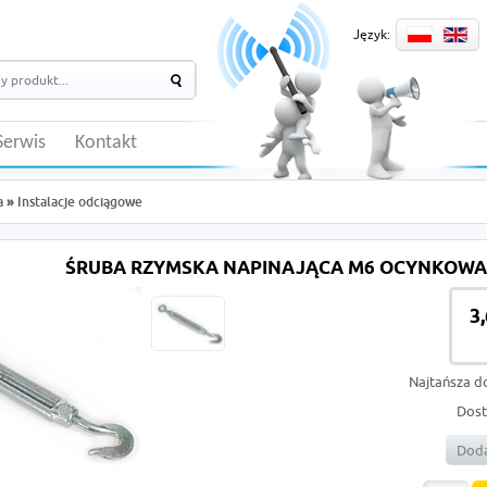
Język:
Serwis
Kontakt
a
»
Instalacje odciągowe
ŚRUBA RZYMSKA NAPINAJĄCA M6 OCYNKOW
3
Najtańsza d
Dost
Doda