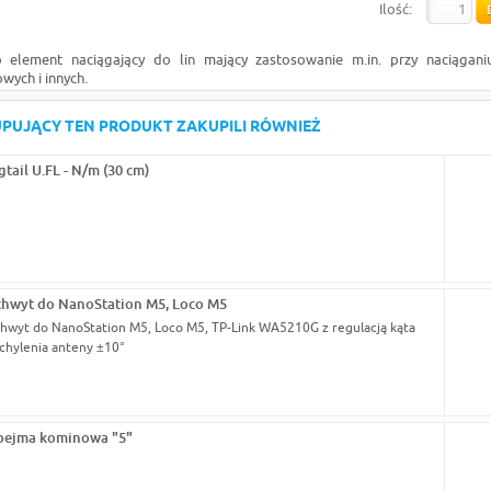
Ilość:
 element naciągający do lin mający zastosowanie m.in. przy naciągani
wych i innych.
KUPUJĄCY TEN PRODUKT ZAKUPILI RÓWNIEŻ
gtail U.FL - N/m (30 cm)
hwyt do NanoStation M5, Loco M5
hwyt do NanoStation M5, Loco M5, TP-Link WA5210G z regulacją kąta
chylenia anteny ±10°
bejma kominowa "5"