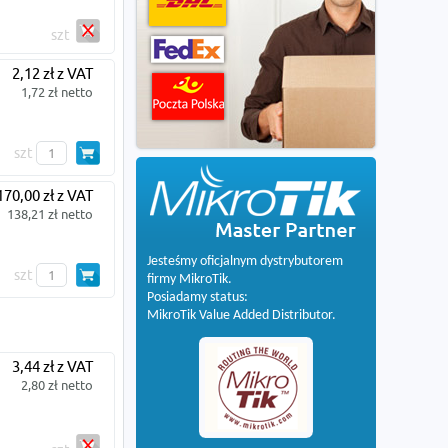
szt
2,12 zł z VAT
1,72 zł netto
szt
170,00 zł z VAT
138,21 zł netto
Jesteśmy oficjalnym dystrybutorem
szt
firmy MikroTik.
Posiadamy status:
MikroTik Value Added Distributor.
3,44 zł z VAT
2,80 zł netto