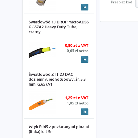
Przepisz kod
Światłowód 1J DROP microADSS
G.657A2 Heavy Duty Tube,
czarny
0,80 zł z VAT
0,65 zł netto
Światłowód ZTT 2J DAC
doziemny, jednotubowy, śr. 5.3
mm, G.657A1
1,29 zł z VAT
1,05 zł netto
Wtyk RJ45 z pozłacanymi pinami
(linka) kat.5e