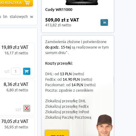
Cudy WR11000
u lin stalowych w
509,00 zł z VAT
413,82 zł netto
Zamówienia złożone i potwierdzone
19,89 zł z VAT
do godz. 15-tej
są realizowane w tym
16,17 zł netto
samym dniu*.
Koszty przesyłki:
szt
DHL: od
13 PLN
(netto)
FedEx: od
14.90 PLN
(netto)
8,36 zł z VAT
Paczkomat: od
14 PLN
(netto)
6,80 zł netto
Poczta: zgodnie z cennikiem
Zlokalizuj przesyłkę DHL
Zlokalizuj przesyłkę FedEx
szt
Zlokalizuj przesyłkę InPost
Zlokalizuj Paczkę Pocztową
70,05 zł z VAT
56,95 zł netto