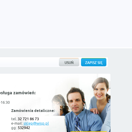
bsługa zamówień:
-16:30
Zamówienia detaliczne:
tel.
32 721 86 73
e-mail:
sklep@wisp.pl
gg:
532942