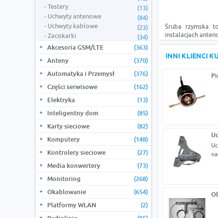
Testery
(13)
Uchwyty antenowe
(84)
Uchwyty kablowe
Śruba rzymska to
(23)
instalacjach anteno
Zaciskarki
(34)
Akcesoria GSM/LTE
(363)
INNI KLIENCI 
Anteny
(370)
Automatyka i Przemysł
(376)
Pi
Części serwisowe
(162)
Elektryka
(13)
Inteligentny dom
(85)
Karty sieciowe
(82)
Uc
Komputery
(148)
Uc
Kontrolery sieciowe
(27)
na
Media konwertery
(73)
Monitoring
(268)
Okablowanie
(654)
O
Platformy WLAN
(2)