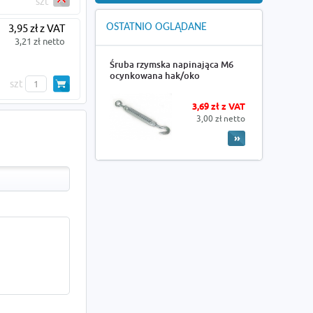
szt
OSTATNIO OGLĄDANE
3,95 zł z VAT
3,21 zł netto
Śruba rzymska napinająca M6
ocynkowana hak/oko
szt
3,69 zł z VAT
3,00 zł netto