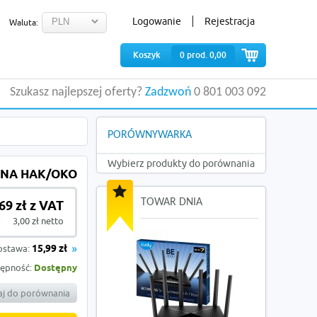
Logowanie
Rejestracja
Waluta:
Koszyk
0
prod.
0,00
Szukasz najlepszej oferty?
Zadzwoń
0 801 003 092
PORÓWNYWARKA
Wybierz produkty do porównania
ANA HAK/OKO
TOWAR DNIA
,69 zł z VAT
3,00 zł netto
ostawa:
15,99 zł
ępność:
Dostępny
j do porównania