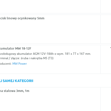
cisk linowy ocynkowany 5mm
umulator MW 18-12F
zobsługowy akumulator AGM 12V-18Ah o wym. 181 x 77 x 167 mm.
rminal / złącze: śruba i nakrętka M5 (T3)
oducent:
MW Power
J SAMEJ KATEGORII
na stalowa 3mm, 1m