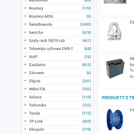
Radiolinie
(85)
Routery
(170)
Routery ADSL
(5)
Za
Światłowody
(1690)
Switche
(679)
Szafy rack 10/19 cali
(467)
Telewizja cyfrowa DVB-T
(68)
VoIP
(76)
Ak
Zasilanie
(815)
Be
Te
Zdrowie
(6)
Pr
Złącza
(241)
MikroTik
(392)
Solarix
(119)
PRODUKTY Z TE
Teltonika
(335)
Li
Tenda
(175)
TP-Link
(450)
Ubiquiti
(779)