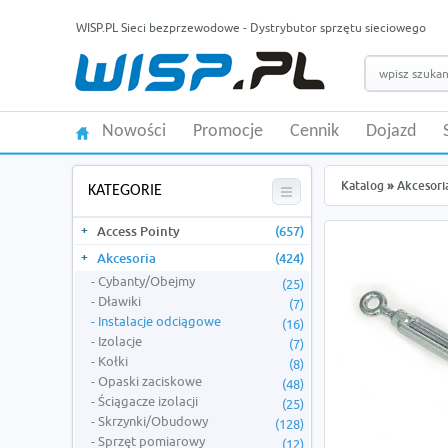
WISP.PL Sieci bezprzewodowe - Dystrybutor sprzętu sieciowego
Nowości
Promocje
Cennik
Dojazd
Katalog
»
Akcesori
KATEGORIE
Access Pointy
(657)
Akcesoria
(424)
Cybanty/Obejmy
(25)
Dławiki
(7)
Instalacje odciągowe
(16)
Izolacje
(7)
Kołki
(8)
Opaski zaciskowe
(48)
Ściągacze izolacji
(25)
Skrzynki/Obudowy
(128)
Sprzęt pomiarowy
(12)