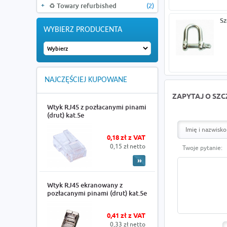
♻️ Towary refurbished
(2)
Sz
WYBIERZ PRODUCENTA
NAJCZĘŚCIEJ KUPOWANE
ZAPYTAJ O SZ
Wtyk RJ45 z pozłacanymi pinami
(drut) kat.5e
0,18 zł z VAT
0,15 zł netto
Twoje pytanie:
Wtyk RJ45 ekranowany z
pozłacanymi pinami (drut) kat.5e
0,41 zł z VAT
0,33 zł netto