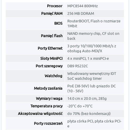
Procesor
MPC8544 800MHz
Pamięć RAM
256 MB DDRAM
RouterBOOT, Flash o rozmiarze
BIOS
1Mbit
NAND memory chip, CF slot on
Pamięć flash
back
3 porty 10/100/1000 Mbit/s z
Porty Ethernet
obsługą Auto-MDI/X
Sloty MiniPCI
4 x miniPCI, 1 x miniPCI-e
Port szeregowy
DB9 RS232C
Wbudowany wewnętrzny IDT
Watchdog
SoC watchdog timer
PoE (38-56V) lub gniazdo DC
Metody zasilania
(10 - 56V)
Wymiary i waga
14.0 cm x 20.0 cm, 285g
Temperatura pracy
-20°C do +70°C
Akceptowalna wilgotność
do 70% (bez-kondensacji)
płyta córka PCI, płyta córka PCI-
Porty rozszerzeń
e