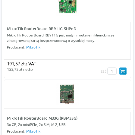
MikroTik RouterBoard RB911G-5HPnD
MikroTik RouterBoard RB911G jest małym routerem klienckim ze
zintegrowaną kartą bezprzewodową o wysokiej mocy.
Producent:
MikroTik
191,57 zł z VAT
155,75 zł netto
szt
MikroTik RouterBoard M33G (RBM33G)
3x GE, 2x miniPCIe, 2x SIM, M.2, USB
Producent:
MikroTik