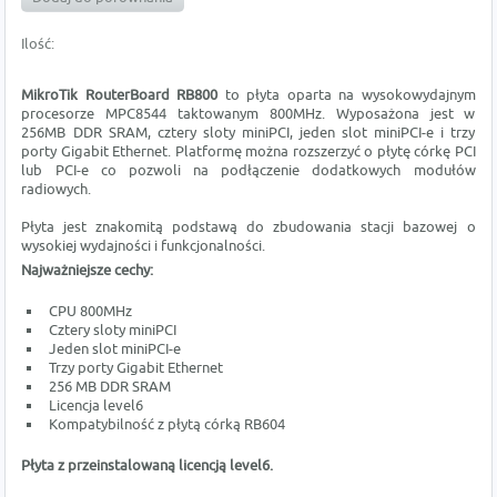
Ilość:
MikroTik RouterBoard RB800
to płyta oparta na wysokowydajnym
procesorze MPC8544 taktowanym 800MHz. Wyposażona jest w
256MB DDR SRAM, cztery sloty miniPCI, jeden slot miniPCI-e i trzy
porty Gigabit Ethernet. Platformę można rozszerzyć o płytę córkę PCI
lub PCI-e co pozwoli na podłączenie dodatkowych modułów
radiowych.
Płyta jest znakomitą podstawą do zbudowania stacji bazowej o
wysokiej wydajności i funkcjonalności.
Najważniejsze cechy:
CPU 800MHz
Cztery sloty miniPCI
Jeden slot miniPCI-e
Trzy porty Gigabit Ethernet
256 MB DDR SRAM
Licencja level6
Kompatybilność z płytą córką RB604
Płyta z przeinstalowaną licencją level6.