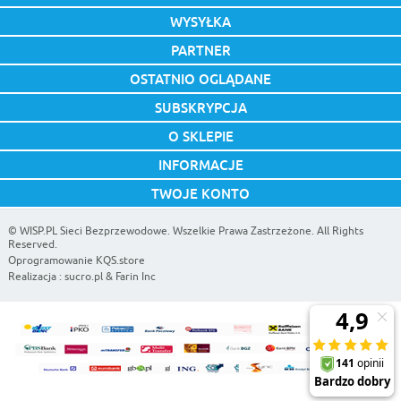
WYSYŁKA
PARTNER
OSTATNIO OGLĄDANE
SUBSKRYPCJA
O SKLEPIE
INFORMACJE
TWOJE KONTO
©
WISP.PL Sieci Bezprzewodowe
. Wszelkie Prawa Zastrzeżone. All Rights
Reserved.
Oprogramowanie KQS.store
Realizacja :
sucro.pl
&
Farin Inc