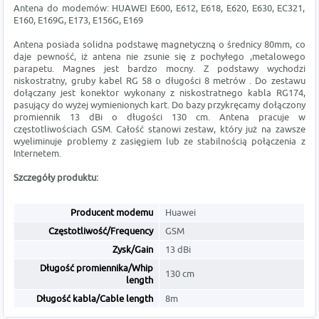
Antena do modemów: HUAWEI E600, E612, E618, E620, E630, EC321,
E160, E169G, E173, E156G, E169
Antena posiada solidna podstawę magnetyczną o średnicy 80mm, co
daje pewność, iż antena nie zsunie się z pochyłego ,metalowego
parapetu. Magnes jest bardzo mocny. Z podstawy wychodzi
niskostratny, gruby kabel RG 58 o długości 8 metrów . Do zestawu
dołączany jest konektor wykonany z niskostratnego kabla RG174,
pasujący do wyżej wymienionych kart. Do bazy przykręcamy dołączony
promiennik 13 dBi o długości 130 cm. Antena pracuje w
częstotliwościach GSM. Całość stanowi zestaw, który już na zawsze
wyeliminuje problemy z zasięgiem lub ze stabilnością połączenia z
Internetem.
Szczegóły produktu:
Producent modemu
Huawei
Częstotliwość/Frequency
GSM
Zysk/Gain
13 dBi
Długość promiennika/Whip
130 cm
length
Długość kabla/Cable length
8m