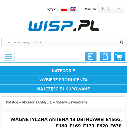
Język:
Waluta:
KATEGORIE
WYBIERZ PRODUCENTA
NAJCZĘŚCIEJ KUPOWANE
Katalog
»
Akcesoria GSM/LTE
»
Anteny wewnętrzne
MAGNETYCZNA ANTENA 13 DBI HUAWEI E156G,
E160, E169, E173, E620, E630