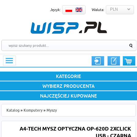
Język:
Waluta:
KATEGORIE
WYBIERZ PRODUCENTA
NAJCZĘŚCIEJ KUPOWANE
Katalog
»
Komputery
»
Myszy
A4-TECH MYSZ OPTYCZNA OP-620D 2XCLICK
USB - CZARNA