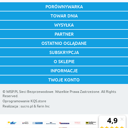
PORÓWNYWARKA
TOWAR DNIA
WYSYŁKA
PARTNER
OSTATNIO OGLĄDANE
SUBSKRYPCJA
O SKLEPIE
INFORMACJE
TWOJE KONTO
©
WISP.PL Sieci Bezprzewodowe
. Wszelkie Prawa Zastrzeżone. All Rights
Reserved.
Oprogramowanie KQS.store
Realizacja :
sucro.pl
&
Farin Inc