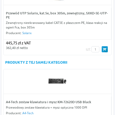
Przewód UTP Solarix, kat.5e, box 305m, zewnętrzny, SXKD-5E-UTP-
PE
Zewnętrzny nieekranowany kabel CAT5E z płaszczem PE, klasa reakcji na
ogień Fca, box 305m
Producent:
Solarix
445,75 zł z VAT
362,40 zł netto
szt
PRODUKTY Z TEJ SAMEJ KATEGORII
A4-Tech zestaw klawiatura i mysz KM-72620D USB Black
Przewodowy zestaw klawiatura + mysz optyczna 1000 DPI
Producent:
A4-Tech