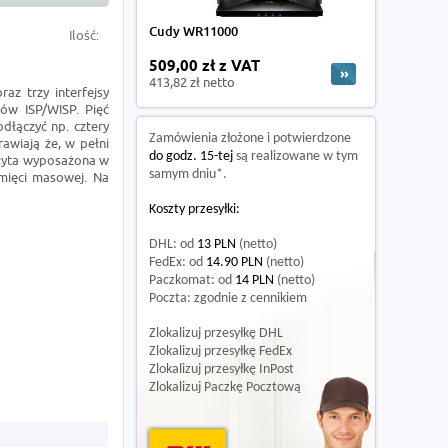
Cudy WR11000
Ilość:
509,00 zł z VAT
413,82 zł netto
z trzy interfejsy
rów ISP/WISP. Pięć
dłączyć np. cztery
Zamówienia złożone i potwierdzone
awiają że, w pełni
do godz. 15-tej
są realizowane w tym
Płyta wyposażona w
samym dniu*.
mięci masowej. Na
Koszty przesyłki:
DHL: od
13 PLN
(netto)
FedEx: od
14.90 PLN
(netto)
Paczkomat: od
14 PLN
(netto)
Poczta: zgodnie z cennikiem
Zlokalizuj przesyłkę DHL
Zlokalizuj przesyłkę FedEx
Zlokalizuj przesyłkę InPost
Zlokalizuj Paczkę Pocztową