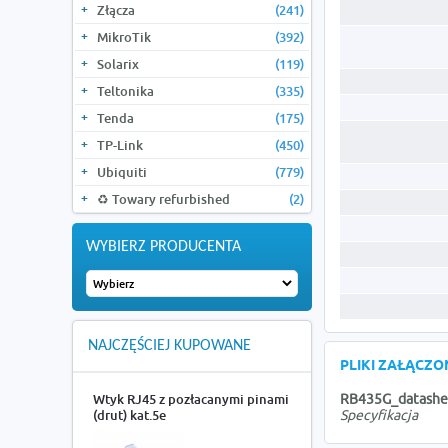
Złącza
(241)
MikroTik
(392)
Solarix
(119)
Teltonika
(335)
Tenda
(175)
TP-Link
(450)
Ubiquiti
(779)
♻️ Towary refurbished
(2)
WYBIERZ PRODUCENTA
NAJCZĘŚCIEJ KUPOWANE
PLIKI ZAŁĄCZ
Wtyk RJ45 z pozłacanymi pinami
RB435G_datashe
(drut) kat.5e
Specyfikacja