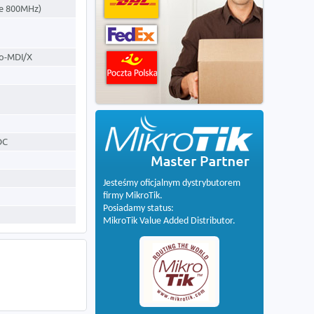
ie 800MHz)
to-MDI/X
DC
Jesteśmy oficjalnym dystrybutorem
firmy MikroTik.
Posiadamy status:
MikroTik Value Added Distributor.