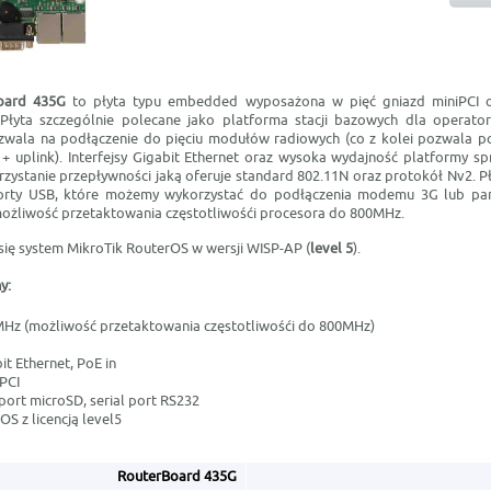
oard 435G
to płyta typu embedded wyposażona w pięć gniazd miniPCI ora
 Płyta szczególnie polecane jako platforma stacji bazowych dla operato
zwala na podłączenie do pięciu modułów radiowych (co z kolei pozwala po
+ uplink). Interfejsy Gigabit Ethernet oraz wysoka wydajność platformy spr
rzystanie przepływności jaką oferuje standard 802.11N oraz protokół Nv2. 
orty USB, które możemy wykorzystać do podłączenia modemu 3G lub pa
ożliwość przetaktowania częstotliwośći procesora do 800MHz.
 się system MikroTik RouterOS w wersji WISP-AP (
level 5
).
y:
Hz (możliwość przetaktowania częstotliwośći do 800MHz)
it Ethernet, PoE in
PCI
port microSD, serial port RS232
S z licencją level5
RouterBoard 435G