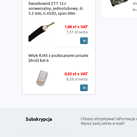
Światłowód ZTT 12J
do
uniwersalny, jednotubowy, śr.
Pr
5.2 mm, G.652D, span 60m
1,86 zł z VAT
1,51 zł netto
Wtyk RJ45 z pozłacanymi pinami
(drut) kat.6
0,32 zł z VAT
0,26 zł netto
Chcesz otrzymywać informacje 
Subskrypcja
Wpisz swój adres e-mail!