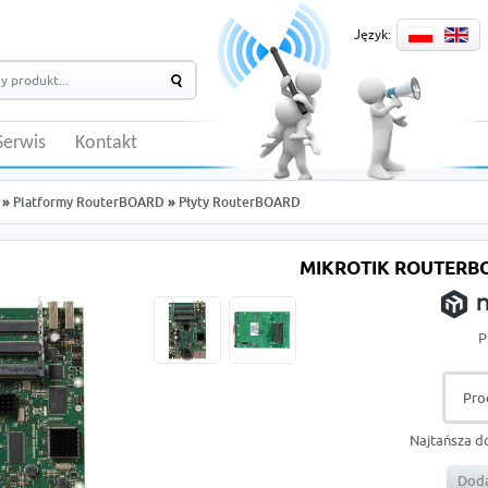
Język:
Serwis
Kontakt
»
Platformy RouterBOARD
»
Płyty RouterBOARD
MIKROTIK ROUTERB
P
Pro
Najtańsza d
Doda