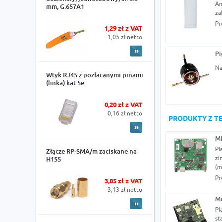
An
mm, G.657A1
za
Pr
1,29 zł z VAT
1,05 zł netto
Pi
Na
Wtyk RJ45 z pozłacanymi pinami
(linka) kat.5e
0,20 zł z VAT
0,16 zł netto
PRODUKTY Z TE
M
Pl
Złącze RP-SMA/m zaciskane na
zi
H155
(m
Pr
3,85 zł z VAT
3,13 zł netto
M
Pl
st