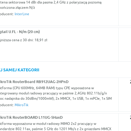
tena sektorowa 14 dBi dla pasma 2,4 GHz z polaryzacją poziomą
kończona złączem N/ż
oducent:
InterLine
gtail U.FL - N/m (20 cm)
jniższa cena z 30 dni: 18,91 zł
J SAMEJ KATEGORII
ikroTik RouterBoard RB912UAG-2HPnD
atforma (CPU 600MHz, 64MB RAM) typu CPE wyposażona w
ntegrowany moduł radiowy pracujący w paśmie 2,4GHz 802.11b/g/n
oc nadajnika do 30dBm/1000mW); 2x MMCX, 1x USB, 1x mPCIe, 1x SIM
oducent:
MikroTik
ikroTik RouterBOARD L11UG-5HaxD
atforma wyposażona w moduł radiowy MIMO 2x2 pracujący w
andardzie 802.11ax, paśmie 5 GHz do 1201 Mb/s z 2x gniazdami MMCX