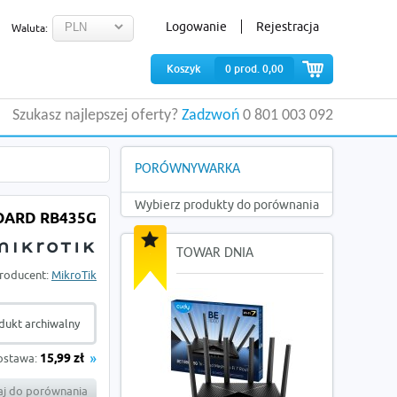
Logowanie
Rejestracja
Waluta:
Koszyk
0
prod.
0,00
Szukasz najlepszej oferty?
Zadzwoń
0 801 003 092
PORÓWNYWARKA
Wybierz produkty do porównania
OARD RB435G
TOWAR DNIA
roducent:
MikroTik
dukt archiwalny
ostawa:
15,99 zł
j do porównania