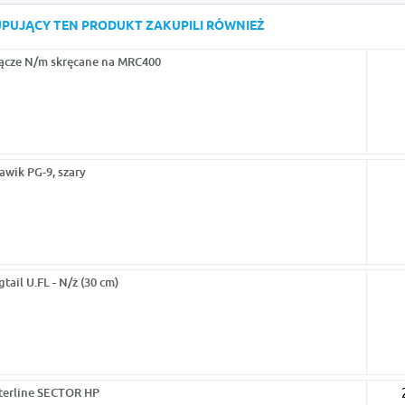
KUPUJĄCY TEN PRODUKT ZAKUPILI RÓWNIEŻ
ącze N/m skręcane na MRC400
awik PG-9, szary
gtail U.FL - N/ż (30 cm)
terline SECTOR HP