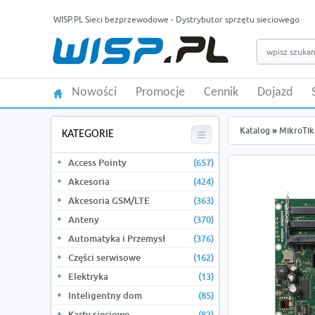
WISP.PL Sieci bezprzewodowe - Dystrybutor sprzętu sieciowego
Nowości
Promocje
Cennik
Dojazd
Katalog
»
MikroTik
KATEGORIE
Access Pointy
(657)
Akcesoria
(424)
Akcesoria GSM/LTE
(363)
Anteny
(370)
Automatyka i Przemysł
(376)
Części serwisowe
(162)
Elektryka
(13)
Inteligentny dom
(85)
Karty sieciowe
(82)