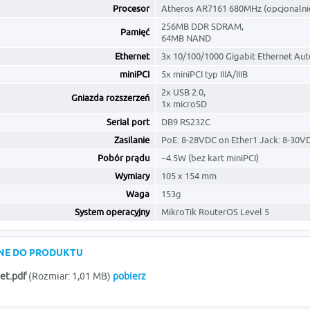
Procesor
Atheros AR7161 680MHz (opcjonaln
256MB DDR SDRAM,
Pamięć
64MB NAND
Ethernet
3x 10/100/1000 Gigabit Ethernet Au
miniPCI
5x miniPCI typ IIIA/IIIB
2x USB 2.0,
Gniazda rozszerzeń
1x microSD
Serial port
DB9 RS232C
Zasilanie
PoE: 8-28VDC on Ether1 Jack: 8-30V
Pobór prądu
~4.5W (bez kart miniPCI)
Wymiary
105 x 154 mm
Waga
153g
System operacyjny
MikroTik RouterOS Level 5
ONE DO PRODUKTU
et.pdf
(Rozmiar: 1,01 MB)
pobierz