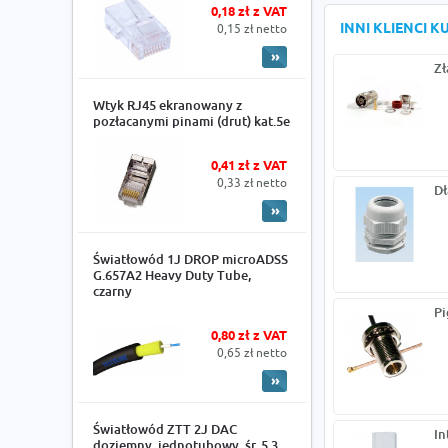
0,18 zł z VAT
INNI KLIENCI 
0,15 zł netto
Zł
Wtyk RJ45 ekranowany z
pozłacanymi pinami (drut) kat.5e
0,41 zł z VAT
0,33 zł netto
Dł
Światłowód 1J DROP microADSS
G.657A2 Heavy Duty Tube,
czarny
Pi
0,80 zł z VAT
0,65 zł netto
Światłowód ZTT 2J DAC
In
doziemny, jednotubowy, śr. 5.3