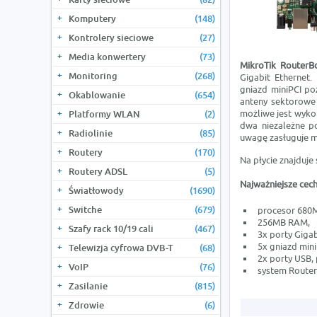
Komputery
(148)
Kontrolery sieciowe
(27)
Media konwertery
(73)
MikroTik RouterB
Monitoring
(268)
Gigabit Ethernet.
gniazd miniPCI po
Okablowanie
(654)
anteny sektorowe 
możliwe jest wyko
Platformy WLAN
(2)
dwa niezależne p
Radiolinie
(85)
uwagę zasługuje m
Routery
(170)
Na płycie znajduje
Routery ADSL
(5)
Najważniejsze cech
Światłowody
(1690)
Switche
(679)
procesor 680M
256MB RAM,
Szafy rack 10/19 cali
(467)
3x porty Gigab
5x gniazd mini
Telewizja cyfrowa DVB-T
(68)
2x porty USB, 
VoIP
(76)
system RouterO
Zasilanie
(815)
Zdrowie
(6)