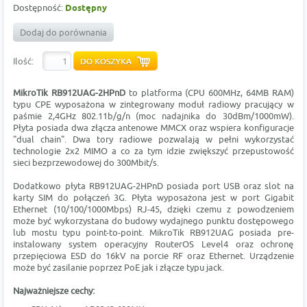
Dostępność:
Dostępny
Dodaj do porównania
Ilość:
MikroTik RB912UAG-2HPnD
to platforma (CPU 600MHz, 64MB RAM)
typu CPE wyposażona w zintegrowany moduł radiowy pracujący w
paśmie 2,4GHz 802.11b/g/n (moc nadajnika do 30dBm/1000mW).
Płyta posiada dwa złącza antenowe MMCX oraz wspiera konfiguracje
"dual chain". Dwa tory radiowe pozwalają w pełni wykorzystać
technologie 2x2 MIMO a co za tym idzie zwiększyć przepustowość
sieci bezprzewodowej do 300Mbit/s.
Dodatkowo płyta RB912UAG-2HPnD posiada port USB oraz slot na
karty SIM do połączeń 3G. Płyta wyposażona jest w port Gigabit
Ethernet (10/100/1000Mbps) RJ-45, dzięki czemu z powodzeniem
może być wykorzystana do budowy wydajnego punktu dostępowego
lub mostu typu point-to-point. MikroTik RB912UAG posiada pre-
instalowany system operacyjny RouterOS Level4 oraz ochronę
przepięciowa ESD do 16kV na porcie RF oraz Ethernet. Urządzenie
może być zasilanie poprzez PoE jak i złącze typu jack.
Najważniejsze cechy: