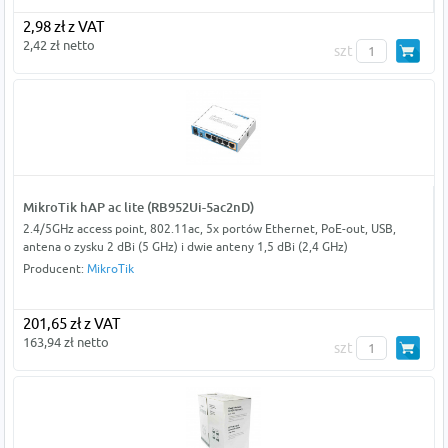
2,98 zł z VAT
2,42 zł netto
szt
MikroTik hAP ac lite (RB952Ui-5ac2nD)
2.4/5GHz access point, 802.11ac, 5x portów Ethernet, PoE-out, USB,
antena o zysku 2 dBi (5 GHz) i dwie anteny 1,5 dBi (2,4 GHz)
Producent:
MikroTik
201,65 zł z VAT
163,94 zł netto
szt