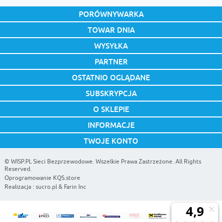
PORÓWNYWARKA
TOWAR DNIA
WYSYŁKA
PARTNER
OSTATNIO OGLĄDANE
SUBSKRYPCJA
O SKLEPIE
INFORMACJE
TWOJE KONTO
©
WISP.PL Sieci Bezprzewodowe
. Wszelkie Prawa Zastrzeżone. All Rights
Reserved.
Oprogramowanie KQS.store
Realizacja :
sucro.pl
&
Farin Inc