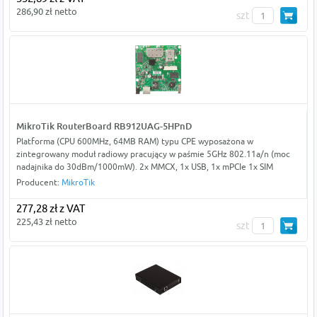
286,90 zł netto
szt
MikroTik RouterBoard RB912UAG-5HPnD
Platforma (CPU 600MHz, 64MB RAM) typu CPE wyposażona w
zintegrowany moduł radiowy pracujący w paśmie 5GHz 802.11a/n (moc
nadajnika do 30dBm/1000mW). 2x MMCX, 1x USB, 1x mPCIe 1x SIM
Producent:
MikroTik
277,28 zł z VAT
225,43 zł netto
szt