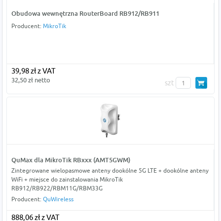
Obudowa wewnętrzna RouterBoard RB912/RB911
Producent:
MikroTik
39,98 zł z VAT
32,50 zł netto
szt
QuMax dla MikroTik RBxxx (AMT5GWM)
Zintegrowane wielopasmowe anteny dookólne 5G LTE + dookólne anteny
WiFi + miejsce do zainstalowania MikroTik
RB912/RB922/RBM11G/RBM33G
Producent:
QuWireless
888,06 zł z VAT