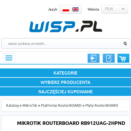
Język:
Waluta:
KATEGORIE
WYBIERZ PRODUCENTA
NAJCZĘŚCIEJ KUPOWANE
Katalog
»
MikroTik
»
Platformy RouterBOARD
»
Płyty RouterBOARD
MIKROTIK ROUTERBOARD RB912UAG-2HPND