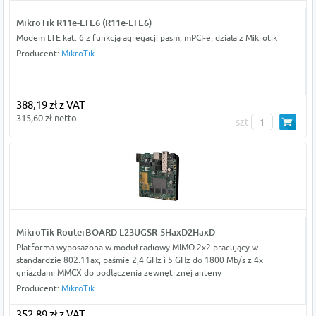
MikroTik R11e-LTE6 (R11e-LTE6)
Modem LTE kat. 6 z funkcją agregacji pasm, mPCI-e, działa z Mikrotik
Producent:
MikroTik
388,19 zł z VAT
315,60 zł netto
szt
MikroTik RouterBOARD L23UGSR-5HaxD2HaxD
Platforma wyposażona w moduł radiowy MIMO 2x2 pracujący w
standardzie 802.11ax, paśmie 2,4 GHz i 5 GHz do 1800 Mb/s z 4x
gniazdami MMCX do podłączenia zewnętrznej anteny
Producent:
MikroTik
352,89 zł z VAT