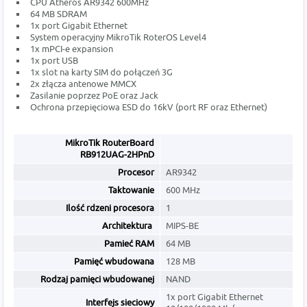
CPU Atheros AR9342 600MHz
64 MB SDRAM
1x port Gigabit Ethernet
System operacyjny MikroTik RoterOS Level4
1x mPCI-e expansion
1x port USB
1x slot na karty SIM do połączeń 3G
2x złącza antenowe MMCX
Zasilanie poprzez PoE oraz Jack
Ochrona przepięciowa ESD do 16kV (port RF oraz Ethernet)
MikroTik RouterBoard
RB912UAG-2HPnD
Procesor
AR9342
Taktowanie
600 MHz
Ilość rdzeni procesora
1
Architektura
MIPS-BE
Pamieć RAM
64 MB
Pamięć wbudowana
128 MB
Rodzaj pamięci wbudowanej
NAND
1x port Gigabit Ethernet
Interfejs sieciowy