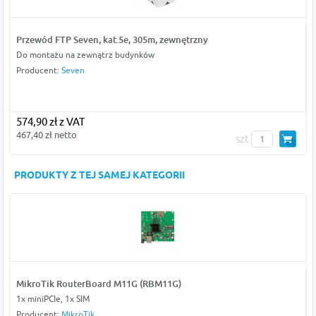
Przewód FTP Seven, kat.5e, 305m, zewnętrzny
Do montażu na zewnątrz budynków
Producent:
Seven
574,90 zł z VAT
467,40 zł netto
szt
PRODUKTY Z TEJ SAMEJ KATEGORII
MikroTik RouterBoard M11G (RBM11G)
1x miniPCIe, 1x SIM
Producent:
MikroTik