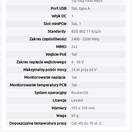
10/100/1000 Mb/s
Port USB
Tak, type A
Wtyk DC
1
Slot miniPCIe
Tak, 1
Standardy
IEEE 802.11 b/g/n
Zakres częstotliwości
2400 - 2500 MHz
MIMO
2x2
Wejście PoE
Tak
Zakres napięcia wejściowego
8 - 30 V
Maksymalny pobór mocy
14 W przy 24 V
Monitorowanie napięcia
Tak
Monitorowanie temperatury PCB
Tak
System operacyjny
RouterOS
Licencja
Level4
Wymiary
105 x 105 mm
Waga
67 g
Dopuszczalna temperatura pracy
Od -40 do 70 st. C