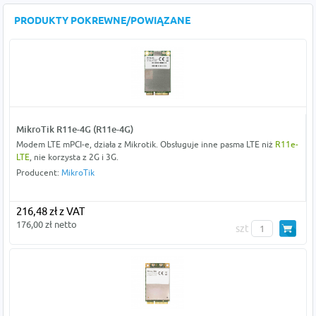
PRODUKTY POKREWNE/POWIĄZANE
MikroTik R11e-4G (R11e-4G)
Modem LTE mPCI-e, działa z Mikrotik. Obsługuje inne pasma LTE niż
R11e-
LTE
, nie korzysta z 2G i 3G.
Producent:
MikroTik
216,48 zł z VAT
176,00 zł netto
szt