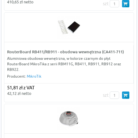
410,65 zł netto
szt
RouterBoard RB411/RB911 - obudowa wewnętrzna (CA411-711)
Aluminiowa obudowa wewnętrzna, w kolorze czarnym do płyt
RouterBoard MikroTika z serii RBM11G, RB411, RB911, RB912 oraz
RB922.
Producent:
MikroTik
51,81 zł z VAT
42,12 zł netto
szt