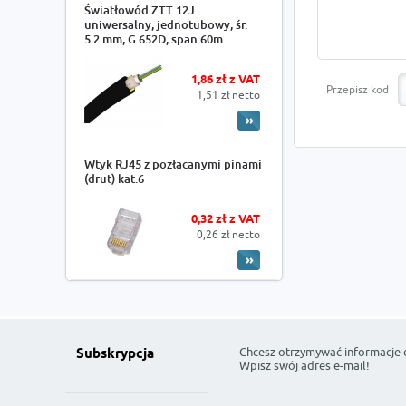
Światłowód ZTT 12J
uniwersalny, jednotubowy, śr.
5.2 mm, G.652D, span 60m
1,86 zł z VAT
Przepisz kod
1,51 zł netto
Wtyk RJ45 z pozłacanymi pinami
(drut) kat.6
0,32 zł z VAT
0,26 zł netto
Chcesz otrzymywać informacje 
Subskrypcja
Wpisz swój adres e-mail!