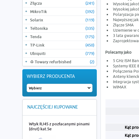
Złącza
(241)
Wysokiej jako
Wysokiej jako
MikroTik
(392)
Polaryzacja p
Najwyższej jak
Solarix
(119)
Złącze SMA
Teltonika
(335)
Uziemienie w 
3 lata gwaranc
Tenda
(175)
Zaprojektowa
TP-Link
(450)
Polecamy jako
Ubiquiti
(779)
5 GHz ISM Ban
♻️ Towary refurbished
(2)
Systemy IEEE
Połączenia Poi
Anteny klienck
WYBIERZ PRODUCENTA
Integracja sy
WIMAX
NAJCZĘŚCIEJ KUPOWANE
Wtyk RJ45 z pozłacanymi pinami
Kąt pro
(drut) kat.5e
Kąt pro