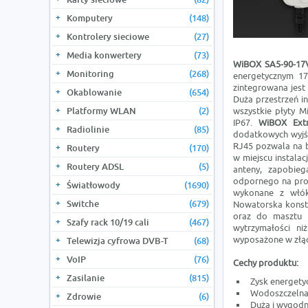
Komputery
(148)
Kontrolery sieciowe
(27)
Media konwertery
(73)
WiBOX SA5-90-1
Monitoring
(268)
energetycznym 17
zintegrowana jest
Okablowanie
(654)
Duża przestrzeń in
Platformy WLAN
(2)
wszystkie płyty M
IP67.
WiBOX Ext
Radiolinie
(85)
dodatkowych wyjść
RJ45 pozwala na b
Routery
(170)
w miejscu instalac
Routery ADSL
(5)
anteny, zapobieg
odpornego na pro
Światłowody
(1690)
wykonane z włók
Switche
(679)
Nowatorska konst
oraz do masztu 
Szafy rack 10/19 cali
(467)
wytrzymałości ni
wyposażone w złą
Telewizja cyfrowa DVB-T
(68)
VoIP
(76)
Cechy produktu:
Zasilanie
(815)
Zysk energety
Wodoszczelna
Zdrowie
(6)
Duża i wygod