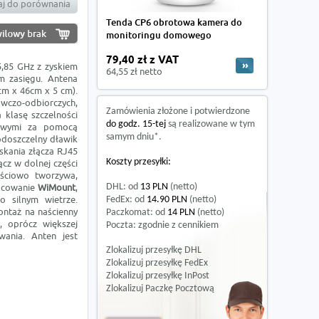
j do porównania
Tenda CP6 obrotowa kamera do
monitoringu domowego
79,40 zł z VAT
5,85 GHz z zyskiem
64,55 zł netto
m zasięgu. Antena
4cm x 46cm x 5 cm).
dawczo-odbiorczych,
Zamówienia złożone i potwierdzone
 klasę szczelności
do godz. 15-tej
są realizowane w tym
nowymi za pomocą
samym dniu*.
odoszczelny dławik
skania złącza RJ45
Koszty przesyłki:
ącz w dolnej części
ściowo tworzywa,
ocowanie
WiMount
,
DHL: od
13 PLN
(netto)
 silnym wietrze.
FedEx: od
14.90 PLN
(netto)
ntaż na naścienny
Paczkomat: od
14 PLN
(netto)
 oprócz większej
Poczta: zgodnie z cennikiem
wania. Anten jest
Zlokalizuj przesyłkę DHL
Zlokalizuj przesyłkę FedEx
Zlokalizuj przesyłkę InPost
Zlokalizuj Paczkę Pocztową