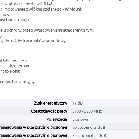
ści wodoszczelny dławik RJ45
ści mocowanie z włókna szklanego -
WiMount
ionowa
ości konstrukcja
celu ochrony przed wyładowaniami atmosferycznymi
ji
ny do każdych warunków pogodowych
d Wireless LAN
 802.11b/g WLAN
nt to Point
ie
stemów transmisyjnych
Zysk energetyczny
17 dBi
Częstotliwość pracy
5100 - 5850 MHz
Polaryzacja
pionowa
mieniowania w płaszczyźnie poziomej
90 stopni dla -3dB
mieniowania w płaszczyźnie pionowej
8,5 stopni dla -3dB