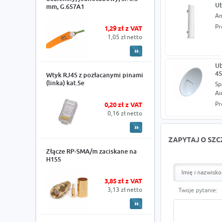
Ub
mm, G.657A1
An
Pr
1,29 zł z VAT
1,05 zł netto
Ub
45
Wtyk RJ45 z pozłacanymi pinami
(linka) kat.5e
Sp
Ai
Pr
0,20 zł z VAT
0,16 zł netto
ZAPYTAJ O SZ
Złącze RP-SMA/m zaciskane na
H155
3,85 zł z VAT
3,13 zł netto
Twoje pytanie: