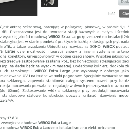
Doda
Ilość:
7V
jest anteną sektorową, pracującą w polaryzacji pionowej, w paśmie 5,1 -
 dBi. Przeznaczona jest do tworzenia stacji bazowych o małym i średni
 z wysokiej jakości obudową
WiBOX Extra Large
(przestrzeń do instalacji 2
stalacyjna jest w stanie pomieścić praktycznie każdą z dostępnych płyt na
ikroTik, a także urządzenia Ubiquiti czy rozwiązania SOHO.
WiBOX
posiada
ra Large
daje możliwość integracji anteny z innymi systemami ante
 na konektory, umiejscowionych w dolnej części anteny. Wysokiej jakości w
ezstresowe zastosowanie zasilania PoE, bez konieczności stresującego zaci
ji (np. na dachu bądź na wysokim maszcie). Dodatkowy kołnierz, dookoła zł
a ich zamoknięciu.
WiBOX Extra Large
jest wykonany z dobrego jako
mieniowanie UV i na trudne warunki pogodowe. Specjalnie wzmacniane m
na szklanego, zapewnia stabilność całego systemu nawet przy bardzo
rukcja mocowania pozwala na regulację w dwóch płaszczyznach oraz na mo
(do 60mm). Zastosowanie włókna szklanego przy produkcji mocowania,
ż standardowe stalowe konstrukcje, pozwala uniknąć rdzewienia moco
cze SMA.
czny 17 dBi
 zewnętrzna obudowa
WiBOX Extra Large
na obudowa
WiBOX Extra Large
do instalacji sprzętu elektronicznego