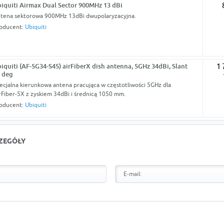
iquiti Airmax Dual Sector 900MHz 13 dBi
tena sektorowa 900MHz 13dBi dwupolaryzacyjna.
oducent:
Ubiquiti
iquiti (AF-5G34-S45) airFiberX dish antenna, 5GHz 34dBi, Slant
1 
 deg
ecjalna kierunkowa antena pracująca w częstotliwości 5GHz dla
rFiber-5X z zyskiem 34dBi i średnicą 1050 mm.
oducent:
Ubiquiti
CZEGÓŁY