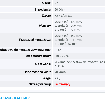
VSWR
< 2
Impedancja
50 Ohm
Złącze
RJ-45/sma/ż
wysokość - 490 mm,
Wymiary
szerokość - 290 mm,
grubość - 110 mm.
wysokość - 459 mm,
Przestrzeń montażowa
szerokość - 241 mm,
grubość - 50 mm.
obudowa do montażu zewnętrznego
IP 67
Temperatura pracy
-40 + 70 °C
w komplecie zestaw do montażu na 
Mocowanie
fi 38÷60.
Odporność na wiatr
70 km/h
Waga
2 kg
Okres gwarancji
36 miesięcy
J SAMEJ KATEGORII