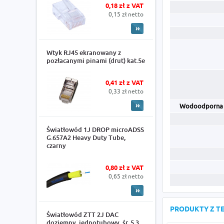
0,18 zł z VAT
0,15 zł netto
Wtyk RJ45 ekranowany z
pozłacanymi pinami (drut) kat.5e
0,41 zł z VAT
0,33 zł netto
Wodoodporna 
Światłowód 1J DROP microADSS
G.657A2 Heavy Duty Tube,
czarny
0,80 zł z VAT
0,65 zł netto
PRODUKTY Z TE
Światłowód ZTT 2J DAC
doziemny, jednotubowy, śr. 5.3