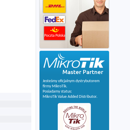
Jesteśmy oficjalnym dystrybutorem
firmy MikroTik.
Posiadamy status:
MikroTik Value Added Distributor.