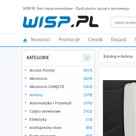
WISP.PL Sieci bezprzewodowe - Dystrybutor sprzętu sieciowego
Nowości
Promocje
Cennik
Dojazd
Katalog
»
Anteny
KATEGORIE
Access Pointy
(657)
Akcesoria
(424)
Akcesoria GSM/LTE
(363)
Anteny
(370)
Automatyka i Przemysł
(376)
Części serwisowe
(162)
Elektryka
(13)
Inteligentny dom
(85)
Karty sieciowe
(82)