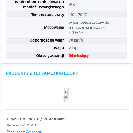
Wodoodporna obudowa do
IP 67
montażu zewnętrznego
Temperatura pracy
-40 + 70 °C
w komplecie zestaw do
Mocowanie
montażu na maszcie,
fi 38÷60.
Odporność na wiatr
70 km/h
Waga
2 kg
Okres gwarancji
36 miesięcy
PRODUKTY Z TEJ SAMEJ KATEGORII
GigaSektor PRO 16/120 4X4 MIMO
Antena 4x4 MIMO
Producent:
Cyberbajt