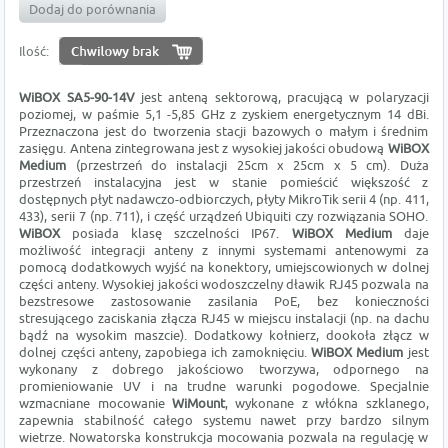
Dodaj do porównania
Ilość:
WiBOX SA5-90-14V
jest anteną sektorową, pracującą w polaryzacji
poziomej, w paśmie 5,1 -5,85 GHz z zyskiem energetycznym 14 dBi.
Przeznaczona jest do tworzenia stacji bazowych o małym i średnim
zasięgu. Antena zintegrowana jest z wysokiej jakości obudową
WiBOX
Medium
(przestrzeń do instalacji 25cm x 25cm x 5 cm). Duża
przestrzeń instalacyjna jest w stanie pomieścić większość z
dostępnych płyt nadawczo-odbiorczych, płyty MikroTik serii 4 (np. 411,
433), serii 7 (np. 711), i część urządzeń Ubiquiti czy rozwiązania SOHO.
WiBOX
posiada klasę szczelności IP67.
WiBOX Medium
daje
możliwość integracji anteny z innymi systemami antenowymi za
pomocą dodatkowych wyjść na konektory, umiejscowionych w dolnej
części anteny. Wysokiej jakości wodoszczelny dławik RJ45 pozwala na
bezstresowe zastosowanie zasilania PoE, bez konieczności
stresującego zaciskania złącza RJ45 w miejscu instalacji (np. na dachu
bądź na wysokim maszcie). Dodatkowy kołnierz, dookoła złącz w
dolnej części anteny, zapobiega ich zamoknięciu.
WiBOX Medium
jest
wykonany z dobrego jakościowo tworzywa, odpornego na
promieniowanie UV i na trudne warunki pogodowe. Specjalnie
wzmacniane mocowanie
WiMount
, wykonane z włókna szklanego,
zapewnia stabilność całego systemu nawet przy bardzo silnym
wietrze. Nowatorska konstrukcja mocowania pozwala na regulację w