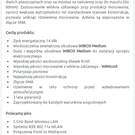
dwóch płaszczyznach oraz na montaż na naścienny oraz do masztu (do
60mm). Zastosowanie włókna szklanego przy produkcji mocowania,
oprócz większej wytrzymałości niż standardowe stalowe konstrukcje,
pozwala uniknąć rdzewienia mocowania. Antena są wyposażona w
złącze SMA.
Cechy produktu:
Zysk energetyczny 14 dBi
Wodoszczelna zewnętrzna obudowa
WiBOX Medium
Duża i wygodna obudowa
WiBOX Medium
do instalacji sprzętu
elektronicznego
Wysokiej jakości wodoszczelny dławik RJ45
Wysokiej jakości mocowanie z włókna szklanego -
WiMount
Polaryzaja pionowa
Najwyższej jakości konstrukcja
Złącze SMA
Uziemienie w celu ochrony przed wyładowaniami
atmosferycznymi
3 lata gwarancji
Zaprojektowany do każdych warunków pogodowych
Polecamy jako
5 GHz Band Wireless LAN
Systemy IEEE 802.11a WLAN
Połączenia Point to Multipoint