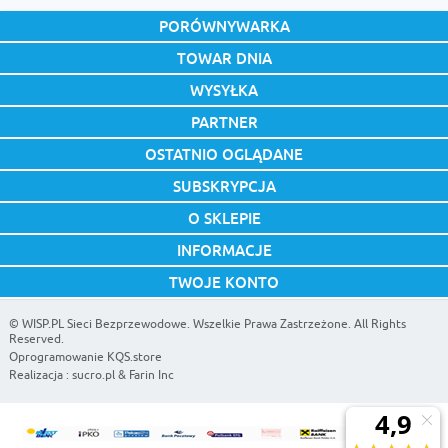
PORÓWNYWARKA
TOWAR DNIA
WYSYŁKA
PARTNER
OSTATNIO OGLĄDANE
SUBSKRYPCJA
O SKLEPIE
INFORMACJE
TWOJE KONTO
©
WISP.PL Sieci Bezprzewodowe
. Wszelkie Prawa Zastrzeżone. All Rights
Reserved.
Oprogramowanie KQS.store
Realizacja :
sucro.pl
&
Farin Inc