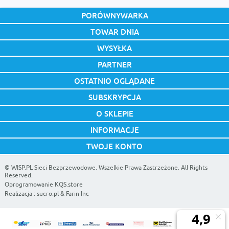
PORÓWNYWARKA
TOWAR DNIA
WYSYŁKA
PARTNER
OSTATNIO OGLĄDANE
SUBSKRYPCJA
O SKLEPIE
INFORMACJE
TWOJE KONTO
©
WISP.PL Sieci Bezprzewodowe
. Wszelkie Prawa Zastrzeżone. All Rights
Reserved.
Oprogramowanie KQS.store
Realizacja :
sucro.pl
&
Farin Inc