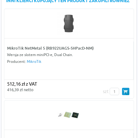
INNI KLIENCI KUPUJĄCY TEN PRODUKT ZAKUPILI RÓWNIEŻ
MikroTik NetMetal 5 (RB922UAGS-5HPacD-NM)
Wersja ze slotem miniPCI-e, Dual Chain.
Producent:
MikroTik
512,16 zł z VAT
416,39 zł netto
szt