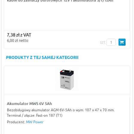
Kable do zasilaczy buforowych 12V i akumulatora 5/7/12Ah
7,38 zł z VAT
6,00 zł netto
szt
PRODUKTY Z TEJ SAMEJ KATEGORII
Akumulator MWS 6V 5Ah
Bezobsługowy akumulator AGM 6V-5Ah o wym. 107 x 47 x 70 mm.
Terminal / złącze: Fast-on 187 (T1)
Producent:
MW Power