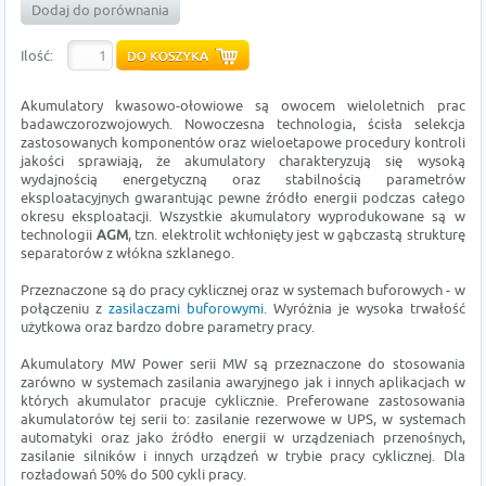
Dodaj do porównania
Ilość:
Akumulatory kwasowo-ołowiowe są owocem wieloletnich prac
badawczorozwojowych. Nowoczesna technologia, ścisła selekcja
zastosowanych komponentów oraz wieloetapowe procedury kontroli
jakości sprawiają, że akumulatory charakteryzują się wysoką
wydajnością energetyczną oraz stabilnością parametrów
eksploatacyjnych gwarantując pewne źródło energii podczas całego
okresu eksploatacji. Wszystkie akumulatory wyprodukowane są w
technologii
AGM
, tzn. elektrolit wchłonięty jest w gąbczastą strukturę
separatorów z włókna szklanego.
Przeznaczone są do pracy cyklicznej oraz w systemach buforowych - w
połączeniu z
zasilaczami buforowymi
. Wyróżnia je wysoka trwałość
użytkowa oraz bardzo dobre parametry pracy.
Akumulatory MW Power serii MW są przeznaczone do stosowania
zarówno w systemach zasilania awaryjnego jak i innych aplikacjach w
których akumulator pracuje cyklicznie. Preferowane zastosowania
akumulatorów tej serii to: zasilanie rezerwowe w UPS, w systemach
automatyki oraz jako źródło energii w urządzeniach przenośnych,
zasilanie silników i innych urządzeń w trybie pracy cyklicznej. Dla
rozładowań 50% do 500 cykli pracy.