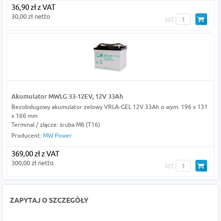
36,90 zł z VAT
30,00 zł netto
szt
Akumulator MWLG 33-12EV, 12V 33Ah
Bezobsługowy akumulator żelowy VRLA-GEL 12V 33Ah o wym. 196 x 131
x 166 mm
Terminal / złącze: śruba M6 (T16)
Producent:
MW Power
369,00 zł z VAT
300,00 zł netto
szt
ZAPYTAJ O SZCZEGÓŁY