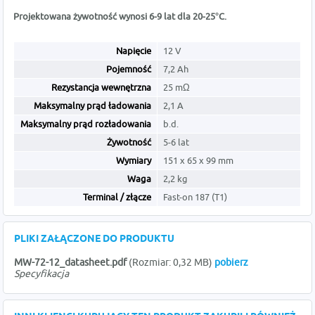
Projektowana żywotność wynosi 6-9 lat dla 20-25°C.
Napięcie
12 V
Pojemność
7,2 Ah
Rezystancja wewnętrzna
25 mΩ
Maksymalny prąd ładowania
2,1 A
Maksymalny prąd rozładowania
b.d.
Żywotność
5-6 lat
Wymiary
151 x 65 x 99 mm
Waga
2,2 kg
Terminal / złącze
Fast-on 187 (T1)
PLIKI ZAŁĄCZONE DO PRODUKTU
MW-72-12_datasheet.pdf
(Rozmiar: 0,32 MB)
pobierz
Specyfikacja