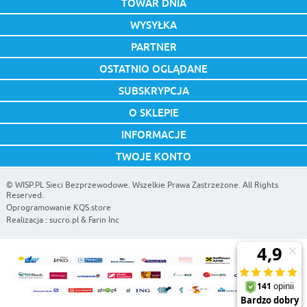
TOWAR DNIA
WYSYŁKA
PARTNER
OSTATNIO OGLĄDANE
SUBSKRYPCJA
O SKLEPIE
INFORMACJE
TWOJE KONTO
©
WISP.PL Sieci Bezprzewodowe
. Wszelkie Prawa Zastrzeżone. All Rights
Reserved.
Oprogramowanie KQS.store
Realizacja :
sucro.pl
&
Farin Inc