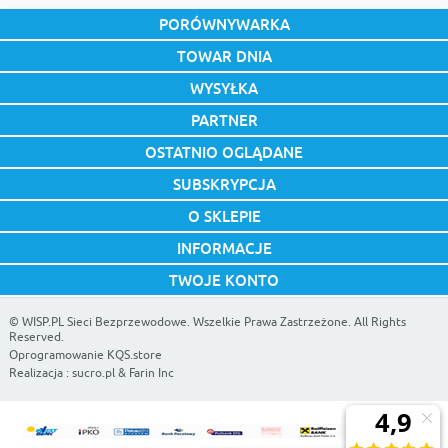
PORÓWNYWARKA
TOWAR DNIA
WYSYŁKA
PARTNER
OSTATNIO OGLĄDANE
SUBSKRYPCJA
O SKLEPIE
INFORMACJE
TWOJE KONTO
©
WISP.PL Sieci Bezprzewodowe
. Wszelkie Prawa Zastrzeżone. All Rights
Reserved.
Oprogramowanie KQS.store
Realizacja :
sucro.pl
&
Farin Inc