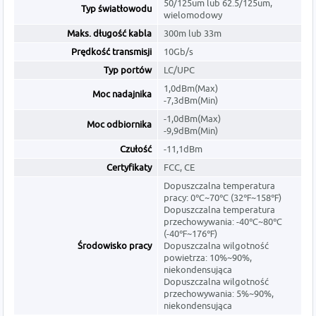
50/125um lub 62.5/125um,
Typ światłowodu
wielomodowy
Maks. długość kabla
300m lub 33m
Prędkość transmisji
10Gb/s
Typ portów
LC/UPC
1,0dBm(Max)
Moc nadajnika
-7,3dBm(Min)
-1,0dBm(Max)
Moc odbiornika
-9,9dBm(Min)
Czułość
-11,1dBm
Certyfikaty
FCC, CE
Dopuszczalna temperatura
pracy: 0℃~70℃ (32℉~158℉)
Dopuszczalna temperatura
przechowywania: -40℃~80℃
(-40℉~176℉)
Środowisko pracy
Dopuszczalna wilgotność
powietrza: 10%~90%,
niekondensująca
Dopuszczalna wilgotność
przechowywania: 5%~90%,
niekondensująca