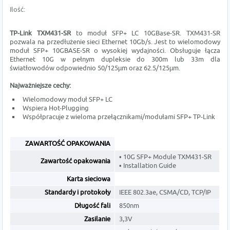
Ilość:
TP-Link TXM431-SR
to moduł SFP+ LC 10GBase-SR. TXM431-SR
pozwala na przedłużenie sieci Ethernet 10Gb/s. Jest to wielomodowy
moduł SFP+ 10GBASE-SR o wysokiej wydajności. Obsługuje łącza
Ethernet 10G w pełnym dupleksie do 300m lub 33m dla
światłowodów odpowiednio 50/125µm oraz 62.5/125µm.
Najważniejsze cechy:
Wielomodowy moduł SFP+ LC
Wspiera Hot-Plugging
Współpracuje z wieloma przełącznikami/modułami SFP+ TP-Link
ZAWARTOŚĆ OPAKOWANIA
• 10G SFP+ Module TXM431-SR
Zawartość opakowania
• Installation Guide
Karta sieciowa
Standardy i protokoły
IEEE 802.3ae, CSMA/CD, TCP/IP
Długość fali
850nm
Zasilanie
3,3V