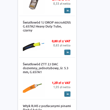
0,33 zł netto
Światłowód 1J DROP microADSS
G.657A2 Heavy Duty Tube,
czarny
0,80 zł z VAT
0,65 zł netto
Światłowód ZTT 2J DAC
doziemny, jednotubowy, śr. 5.3
mm, G.657A1
1,29 zł z VAT
1,05 zł netto
Wtyk RJ45 z pozłacanymi pinami
(linka) kat.5e