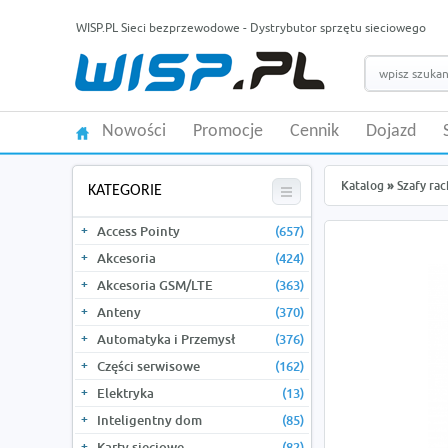
WISP.PL Sieci bezprzewodowe - Dystrybutor sprzętu sieciowego
Nowości
Promocje
Cennik
Dojazd
Katalog
»
Szafy rac
KATEGORIE
Access Pointy
(657)
Akcesoria
(424)
Akcesoria GSM/LTE
(363)
Anteny
(370)
Automatyka i Przemysł
(376)
Części serwisowe
(162)
Elektryka
(13)
Inteligentny dom
(85)
Karty sieciowe
(82)