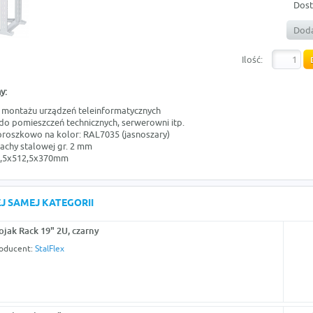
Dost
Doda
Ilość:
y:
montażu urządzeń teleinformatycznych
do pomieszczeń technicznych, serwerowni itp.
oszkowo na kolor: RAL7035 (jasnoszary)
achy stalowej gr. 2 mm
1,5x512,5x370mm
J SAMEJ KATEGORII
ojak Rack 19" 2U, czarny
oducent:
StalFlex