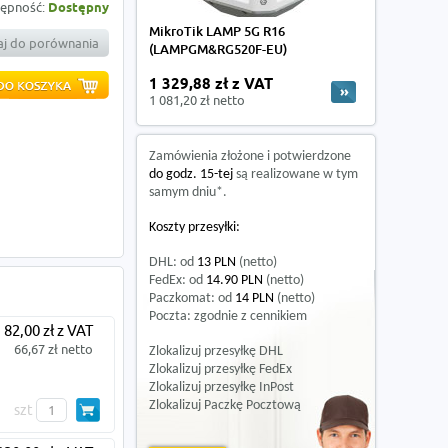
ępność:
Dostępny
MikroTik LAMP 5G R16
j do porównania
(LAMPGM&RG520F-EU)
1 329,88 zł z VAT
1 081,20 zł netto
Zamówienia złożone i potwierdzone
do godz. 15-tej
są realizowane w tym
samym dniu*.
Koszty przesyłki:
DHL: od
13 PLN
(netto)
FedEx: od
14.90 PLN
(netto)
Paczkomat: od
14 PLN
(netto)
Poczta: zgodnie z cennikiem
82,00 zł z VAT
66,67 zł netto
Zlokalizuj przesyłkę DHL
Zlokalizuj przesyłkę FedEx
Zlokalizuj przesyłkę InPost
Zlokalizuj Paczkę Pocztową
szt