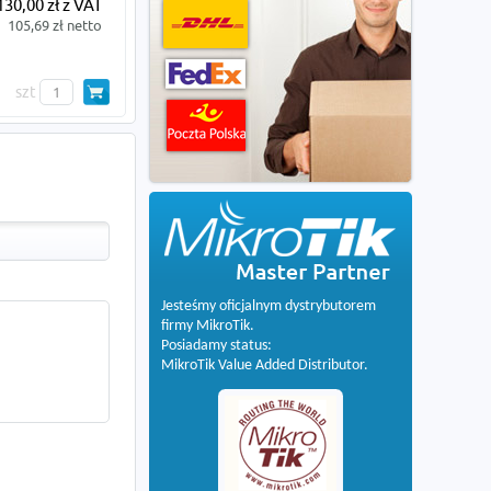
130,00 zł z VAT
105,69 zł netto
szt
Jesteśmy oficjalnym dystrybutorem
firmy MikroTik.
Posiadamy status:
MikroTik Value Added Distributor.