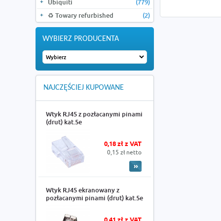
Ubiquiti
(779)
♻️ Towary refurbished
(2)
WYBIERZ PRODUCENTA
NAJCZĘŚCIEJ KUPOWANE
Wtyk RJ45 z pozłacanymi pinami
(drut) kat.5e
0,18 zł z VAT
0,15 zł netto
Wtyk RJ45 ekranowany z
pozłacanymi pinami (drut) kat.5e
0,41 zł z VAT