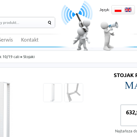
Język:
Serwis
Kontakt
k 10/19 cali
»
Stojaki
STOJAK 
632,
Najtańsza d