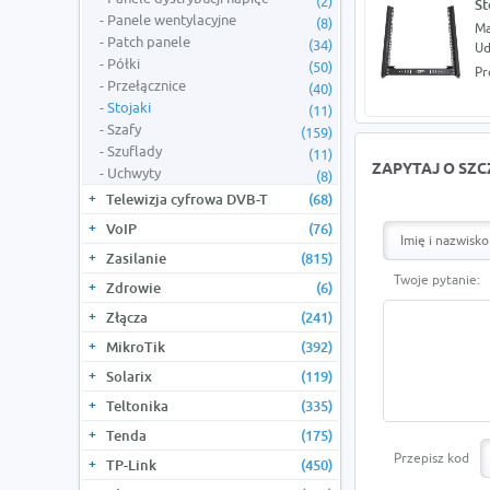
(2)
St
Panele wentylacyjne
(8)
Ma
Patch panele
(34)
Ud
Półki
(50)
Pr
Przełącznice
(40)
Stojaki
(11)
Szafy
(159)
Szuflady
(11)
ZAPYTAJ O SZ
Uchwyty
(8)
Telewizja cyfrowa DVB-T
(68)
VoIP
(76)
Zasilanie
(815)
Twoje pytanie:
Zdrowie
(6)
Złącza
(241)
MikroTik
(392)
Solarix
(119)
Teltonika
(335)
Tenda
(175)
Przepisz kod
TP-Link
(450)