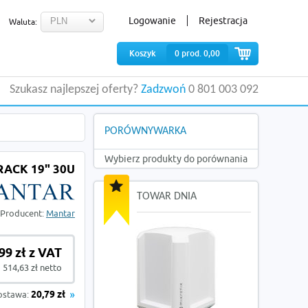
Logowanie
Rejestracja
Waluta:
Koszyk
0
prod.
0,00
Szukasz najlepszej oferty?
Zadzwoń
0 801 003 092
PORÓWNYWARKA
Wybierz produkty do porównania
RACK 19" 30U
TOWAR DNIA
Producent:
Mantar
99 zł z VAT
514,63 zł netto
ostawa:
20,79 zł