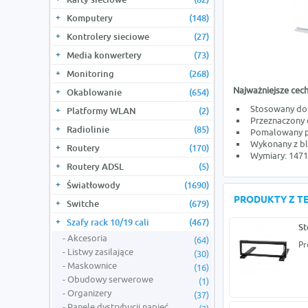
Komputery
(148)
Kontrolery sieciowe
(27)
Media konwertery
(73)
Monitoring
(268)
Najważniejsze cech
Okablowanie
(654)
Stosowany do 
Platformy WLAN
(2)
Przeznaczony 
Radiolinie
(85)
Pomalowany pr
Wykonany z bl
Routery
(170)
Wymiary: 147
Routery ADSL
(5)
Światłowody
(1690)
PRODUKTY Z TE
Switche
(679)
Szafy rack 10/19 cali
(467)
St
Akcesoria
(64)
Pr
Listwy zasilające
(30)
Maskownice
(16)
Obudowy serwerowe
(1)
Organizery
(37)
Panele dystrybucji napięć