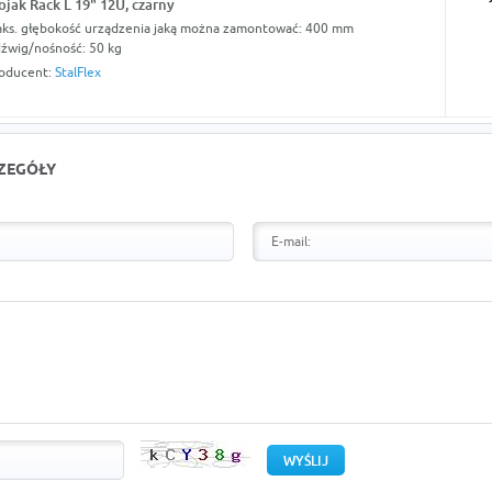
ojak Rack L 19" 12U, czarny
ks. głębokość urządzenia jaką można zamontować: 400 mm
źwig/nośność: 50 kg
oducent:
StalFlex
CZEGÓŁY