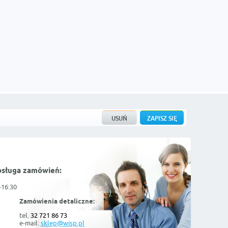
bsługa zamówień:
-16:30
Zamówienia detaliczne:
tel.
32 721 86 73
e-mail:
sklep@wisp.pl