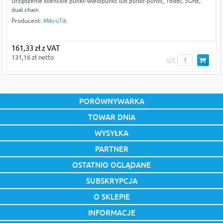
Urządzenie klienckie punkt-wielopunkt lub punkt-punkt, 16dBi, 5GHz,
dual chain
Producent:
MikroTik
161,33 zł z VAT
131,16 zł netto
szt
PORÓWNYWARKA
TOWAR DNIA
WYSYŁKA
PARTNER
OSTATNIO OGLĄDANE
SUBSKRYPCJA
O SKLEPIE
INFORMACJE