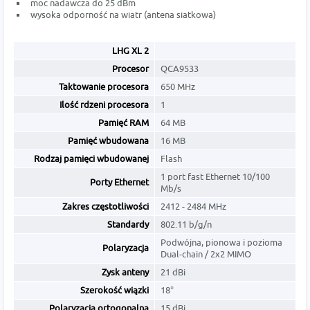
moc nadawcza do 25 dBm
wysoka odporność na wiatr (antena siatkowa)
LHG XL 2
Procesor
QCA9533
Taktowanie procesora
650 MHz
Ilość rdzeni procesora
1
Pamięć RAM
64 MB
Pamięć wbudowana
16 MB
Rodzaj pamięci wbudowanej
Flash
1 port fast Ethernet 10/100
Porty Ethernet
Mb/s
Zakres częstotliwości
2412 - 2484 MHz
Standardy
802.11 b/g/n
Podwójna, pionowa i pozioma
Polaryzacja
Dual-chain / 2x2 MIMO
Zysk anteny
21 dBi
Szerokość wiązki
18°
Polaryzacja ortogonalna
15 dBi