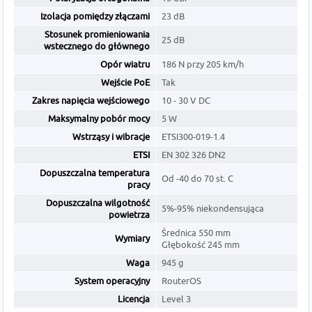
Izolacja pomiędzy złączami
23 dB
Stosunek promieniowania
25 dB
wstecznego do głównego
Opór wiatru
186 N przy 205 km/h
Wejście PoE
Tak
Zakres napięcia wejściowego
10 - 30 V DC
Maksymalny pobór mocy
5 W
Wstrząsy i wibracje
ETSI300-019-1.4
ETSI
EN 302 326 DN2
Dopuszczalna temperatura
Od -40 do 70 st. C
pracy
Dopuszczalna wilgotność
5%-95% niekondensująca
powietrza
Średnica 550 mm
Wymiary
Głębokość 245 mm
Waga
945 g
System operacyjny
RouterOS
Licencja
Level 3