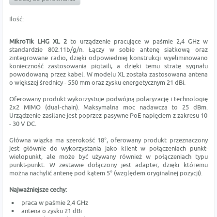
Ilość:
MikroTik LHG XL 2
to urządzenie pracujące w paśmie 2,4 GHz w
standardzie 802.11b/g/n. Łączy w sobie antenę siatkową oraz
zintegrowane radio, dzięki odpowiedniej konstrukcji wyeliminowano
konieczność zastosowania pigtaili, a dzięki temu stratę sygnału
powodowaną przez kabel. W modelu XL została zastosowana antena
o większej średnicy - 550 mm oraz zysku energetycznym 21 dBi.
Oferowany produkt wykorzystuje podwójną polaryzację i technologię
2x2 MIMO (dual-chain). Maksymalna moc nadawcza to 25 dBm.
Urządzenie zasilane jest poprzez pasywne PoE napięciem z zakresu 10
- 30 V DC.
Główna wiązka ma szerokość 18°, oferowany produkt przeznaczony
jest głównie do wykorzystania jako klient w połączeniach punkt-
wielopunkt, ale może być używany również w połączeniach typu
punkt-punkt. W zestawie dołączony jest adapter, dzięki któremu
można nachylić antenę pod kątem 5° (względem oryginalnej pozycji).
Najważniejsze cechy:
praca w paśmie 2,4 GHz
antena o zysku 21 dBi