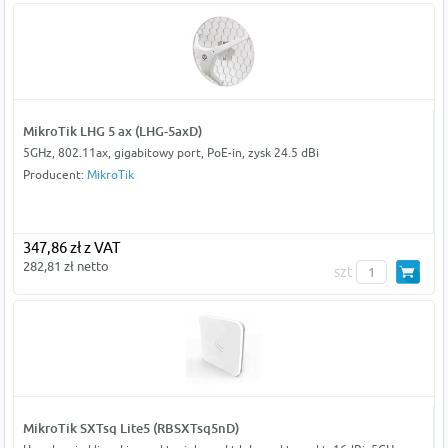
MikroTik LHG 5 ax (LHG-5axD)
5GHz, 802.11ax, gigabitowy port, PoE-in, zysk 24.5 dBi
Producent:
MikroTik
347,86 zł z VAT
282,81 zł netto
szt
MikroTik SXTsq Lite5 (RBSXTsq5nD)