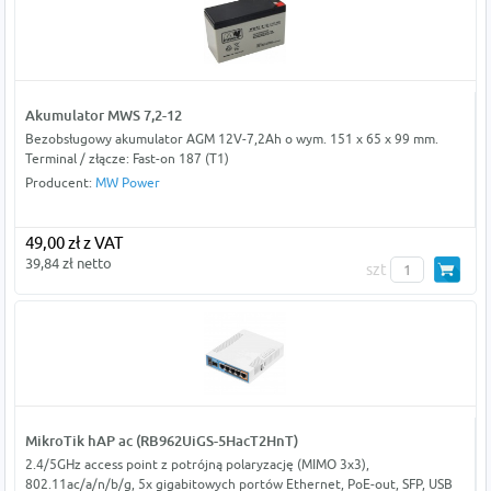
Akumulator MWS 7,2-12
Bezobsługowy akumulator AGM 12V-7,2Ah o wym. 151 x 65 x 99 mm.
Terminal / złącze: Fast-on 187 (T1)
Producent:
MW Power
49,00 zł z VAT
39,84 zł netto
szt
MikroTik hAP ac (RB962UiGS-5HacT2HnT)
2.4/5GHz access point z potrójną polaryzację (MIMO 3x3),
802.11ac/a/n/b/g, 5x gigabitowych portów Ethernet, PoE-out, SFP, USB