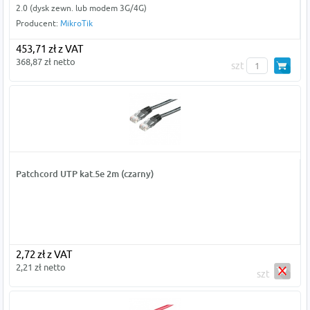
2.0 (dysk zewn. lub modem 3G/4G)
Producent:
MikroTik
453,71 zł z VAT
368,87 zł netto
szt
Patchcord UTP kat.5e 2m (czarny)
2,72 zł z VAT
2,21 zł netto
szt