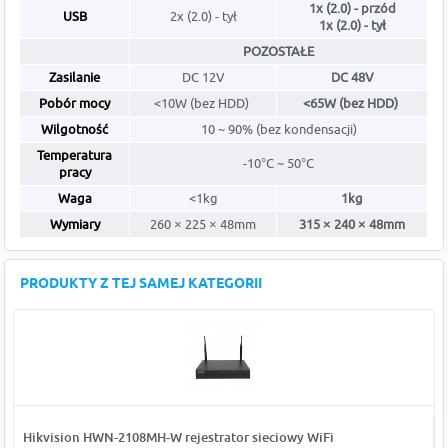
1x (2.0) - przód
USB
2x (2.0) - tył
1x (2.0) - tył
POZOSTAŁE
Zasilanie
DC 12V
DC 48V
Pobór mocy
<10W (bez HDD)
<65W (bez HDD)
Wilgotność
10 ~ 90% (bez kondensacji)
Temperatura
-10°C ~ 50°C
pracy
Waga
<1kg
1kg
Wymiary
260 × 225 × 48mm
315 × 240 × 48mm
PRODUKTY Z TEJ SAMEJ KATEGORII
Hikvision HWN-2108MH-W rejestrator sieciowy WiFi