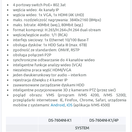
4 portowy switch PoE+ 802.3at
wejścia wideo: 4x kanały IP
wyjścia wideo: 1x VGA, 1x HDMI (4K UHD)
maks. rozdzielczość nagrywania: 3840x2160 (8Mpx)
maks. bitrate: 40Mbit (wej.), 80Mbit (wyj.)
format kompresji: H.265/H.264+/H.264 dual-stream
wejście/wyjście audio: 1/1 (RCA)
interfejs sieciowy: 1x Ethernet 10/100 Base-T
obsługa dysków: 1x HDD Sata III (max. 6TB)
zgodność ze standardem: ONVIF, RSTP
obsługa połączeń P2P
synchroniczne odtwarzanie do 4 kanałów wideo
inteligentne funkcje analizy wideo (VCA)
niezależna praca wyjść HDMI/VGA
jeden dwukierunkowy tor audio – interkom
rejestracja dźwięku z 4 kamer IP
zaawansowane zarządzanie dyskami HDD
inteligentne pozycjonowanie 3D z kamerami PTZ (przez sieć)
pogląd obrazu: VMS (program iVMS 4200, iVMS 5200);
przeglądarki internetowe: IE, Firefox, Chrome, Safari; urządzenia
mobilne z systemami:
Android
,
iOS
(aplikacja iVMS 4500)
DS-7604NI-K1
DS-7604NI-K1/4P
SYSTEM