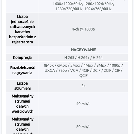
1600×1200/60Hz, 1280×1024/60Hz,
1280×720/60Hz, 1024×768/60Hz
Liczba
jednocześnie
odtwarzanych
4-ch @ 1080p
kanałów
bezpośrednio z
rejestratora
NAGRYWANIE
Kompresja
H.265 / H.264+ / H.264
8Mpx / 6Mpx / 5Mpx / 4Mpx / 3Mpx / 1080p /
Rozdzielczość
UXGA / 720p / VGA / 4CIF / DCIF / 2CIF / CIF /
nagrywania
QCIF
Liczba
2x
strumieni
Maksymalny
strumień
40 Mb/s
danych
wejściowych
Maksymalny
strumień
80 Mb/s
danych