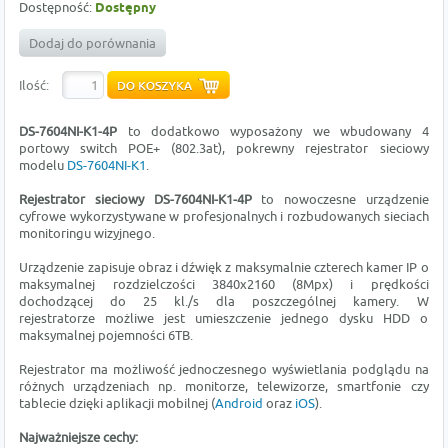
Dostępność:
Dostępny
Dodaj do porównania
Ilość:
DS-7604NI-K1-4P
to dodatkowo wyposażony we wbudowany 4
portowy switch POE+ (802.3at), pokrewny rejestrator sieciowy
modelu
DS-7604NI-K1
.
Rejestrator sieciowy
DS-7604NI-K1-4P
to nowoczesne urządzenie
cyfrowe wykorzystywane w profesjonalnych i rozbudowanych sieciach
monitoringu wizyjnego.
Urządzenie zapisuje obraz i dźwięk z maksymalnie czterech kamer IP o
maksymalnej rozdzielczości 3840x2160 (8Mpx) i prędkości
dochodzącej do 25 kl./s dla poszczególnej kamery. W
rejestratorze możliwe jest umieszczenie jednego dysku HDD o
maksymalnej pojemności 6TB.
Rejestrator ma możliwość jednoczesnego wyświetlania podglądu na
różnych urządzeniach np. monitorze, telewizorze, smartfonie czy
tablecie dzięki aplikacji mobilnej (
Android
oraz
iOS
).
Najważniejsze cechy: