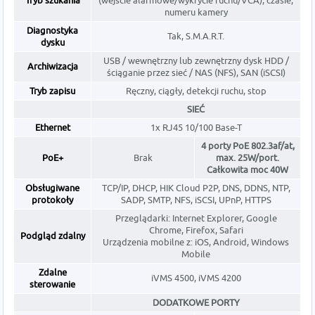
Tryb szukania
(wejście alarmowe/wykrycie ruchu/VCA), czasie,
numeru kamery
Diagnostyka
Tak, S.M.A.R.T.
dysku
USB / wewnętrzny lub zewnętrzny dysk HDD /
Archiwizacja
ściąganie przez sieć / NAS (NFS), SAN (iSCSI)
Tryb zapisu
Ręczny, ciągły, detekcji ruchu, stop
SIEĆ
Ethernet
1x RJ45 10/100 Base-T
4 porty PoE 802.3af/at,
PoE+
Brak
max. 25W/port.
Całkowita moc 40W
Obsługiwane
TCP/IP, DHCP, HIK Cloud P2P, DNS, DDNS, NTP,
protokoły
SADP, SMTP, NFS, iSCSI, UPnP, HTTPS
Przeglądarki: Internet Explorer, Google
Chrome, Firefox, Safari
Podgląd zdalny
Urządzenia mobilne z: iOS, Android, Windows
Mobile
Zdalne
iVMS 4500, iVMS 4200
sterowanie
DODATKOWE PORTY