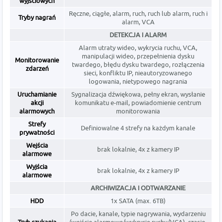
wyjściowych
Ręczne, ciągłe, alarm, ruch, ruch lub alarm, ruch i
Tryby nagrań
alarm, VCA
DETEKCJA I ALARM
Alarm utraty wideo, wykrycia ruchu, VCA,
manipulacji wideo, przepełnienia dysku
Monitorowanie
twardego, błędu dysku twardego, rozłączenia
zdarzeń
sieci, konfliktu IP, nieautoryzowanego
logowania, nietypowego nagrania
Uruchamianie
Sygnalizacja dźwiękowa, pełny ekran, wysłanie
akcji
komunikatu e-mail, powiadomienie centrum
alarmowych
monitorowania
Strefy
Definiowalne 4 strefy na każdym kanale
prywatności
Wejścia
brak lokalnie, 4x z kamery IP
alarmowe
Wyjścia
brak lokalnie, 4x z kamery IP
alarmowe
ARCHIWIZACJA I ODTWARZANIE
HDD
1x SATA (max. 6TB)
Po dacie, kanale, typie nagrywania, wydarzeniu