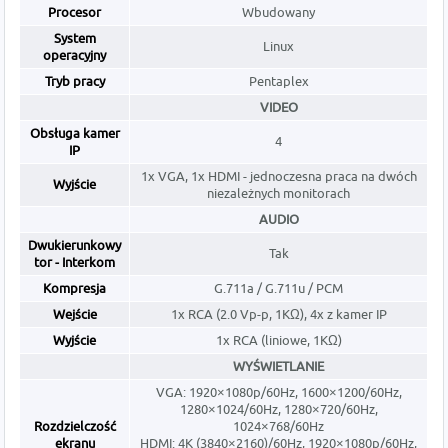
Procesor
Wbudowany
System
Linux
operacyjny
Tryb pracy
Pentaplex
VIDEO
Obsługa kamer
4
IP
1x VGA, 1x HDMI - jednoczesna praca na dwóch
Wyjście
niezależnych monitorach
AUDIO
Dwukierunkowy
Tak
tor - Interkom
Kompresja
G.711a / G.711u / PCM
Wejście
1x RCA (2.0 Vp-p, 1KΩ), 4x z kamer IP
Wyjście
1x RCA (liniowe, 1KΩ)
WYŚWIETLANIE
VGA: 1920×1080p/60Hz, 1600×1200/60Hz,
1280×1024/60Hz, 1280×720/60Hz,
Rozdzielczość
1024×768/60Hz
ekranu
HDMI: 4K (3840×2160)/60Hz, 1920×1080p/60Hz,