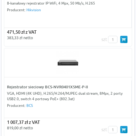
8-kanałowy rejestrator IP WiFi, 4 Mpx, 50 Mb/s, H.265
Producent:
Hikvision
471,50 zł z VAT
383,33 zł netto
szt
Rejestrator sieciowy BCS-NVR0401X5ME-P-II
VGA, HDMI (4K UHD), H.265/H.264/MJPEG dual stream, 8Mpx, 2 porty
USB2.0, switch 4 portowy PoE+ (802.3at)
Producent:
BCS
1 007,37 zł z VAT
819,00 zł netto
szt