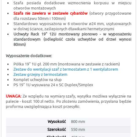
Szafa posiada dodatkowe wzmocnienia korpusu w miejscu
otworów montażowych
Szafa nie zawiera w zestawie cybantów
(otwory przygotowane
dla rozstawu 50mm i 100mm)
Standardowo wyposażona w 6 otworów ø24 mm, usytuowanych
w dolnej ściance, zaślepionych dławikami hermetycznymi
Uchwyty Rack 19" 12U montowany pionowo - w wyposażeniu
standardowym (odległość czoła uchwytów od drzwi wynosi
80mm)
Wyposażenie dodatkowe:
Półka 19" 1U gł. 200 mm (montowana w zestawie z rackiem)
Zestaw do wentylacji szaf z termostatem z 1 wentylatorem
Zestaw grzejny z termostatem
Komplet uchwytów na słup
PS 19" 1U wysuwana 24 x SC Duplex/Simplex
UWAGA:
Ze względu na wymiary szafy, wysyłka możliwa wyłącznie na
palecie - koszt 100 zł netto. Po złożeniu zamówienia, przysłana będzie
proforma uwzględniająca koszt przesyłki.
Wysokość
800 mm
Szerokość
550 mm