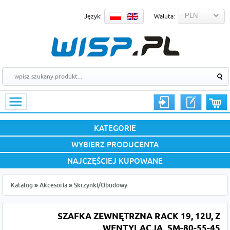
Język:
Waluta:
KATEGORIE
WYBIERZ PRODUCENTA
NAJCZĘŚCIEJ KUPOWANE
Katalog
»
Akcesoria
»
Skrzynki/Obudowy
SZAFKA ZEWNĘTRZNA RACK 19, 12U, Z
WENTYLACJĄ, SM-80-55-45