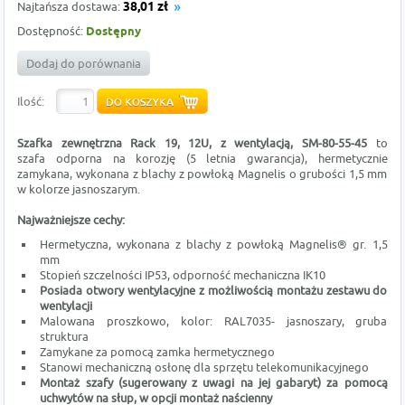
Najtańsza dostawa:
38,01 zł
Dostępność:
Dostępny
Dodaj do porównania
Ilość:
Szafka zewnętrzna Rack 19, 12U, z wentylacją, SM-80-55-45
to
szafa
odporna na korozję (5 letnia gwarancja), hermetycznie
zamykana, wykonana z blachy z powłoką Magnelis o grubości 1,5 mm
w kolorze jasnoszarym.
Najważniejsze cechy:
Hermetyczna, wykonana z blachy z powłoką Magnelis® gr. 1,5
mm
Stopień szczelności IP53, odporność mechaniczna IK10
Posiada otwory wentylacyjne z możliwością montażu zestawu do
wentylacji
Malowana proszkowo, kolor: RAL7035- jasnoszary, gruba
struktura
Zamykane za pomocą zamka hermetycznego
Stanowi mechaniczną osłonę dla sprzętu telekomunikacyjnego
Montaż szafy (sugerowany z uwagi na jej gabaryt) za pomocą
uchwytów na słup, w opcji montaż naścienny