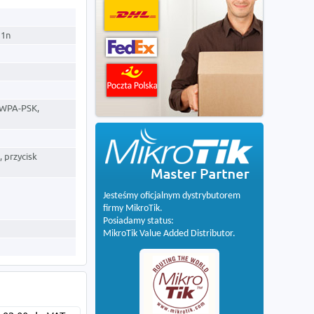
11n
 WPA-PSK,
, przycisk
Jesteśmy oficjalnym dystrybutorem
firmy MikroTik.
Posiadamy status:
MikroTik Value Added Distributor.