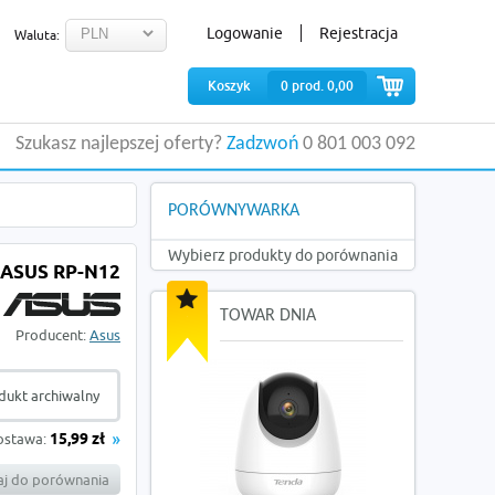
Logowanie
Rejestracja
Waluta:
Koszyk
0
prod.
0,00
Szukasz najlepszej oferty?
Zadzwoń
0 801 003 092
PORÓWNYWARKA
Wybierz produkty do porównania
ASUS RP-N12
TOWAR DNIA
Producent:
Asus
dukt archiwalny
ostawa:
15,99 zł
j do porównania