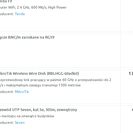
nda F9
uter WiFi, 2.4 GHz, 600 Mb/s, High Power
oducent:
Tenda
ącze BNC/m zaciskane na RG59
kroTik Wireless Wire Dish (RBLHGG-60adkit)
1 
zprzewodowy link pracujący w paśmie 60 GHz o przepustowości do 2
/s i maksymalnym zasięgu transmisji 1500 metrów.
oducent:
MikroTik
zewód UTP Seven, kat.5e, 305m, zewnętrzny
 montażu na zewnątrz budynków
oducent:
Seven