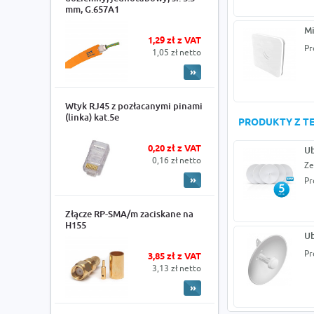
mm, G.657A1
Mi
1,29 zł z VAT
Pr
1,05 zł netto
Wtyk RJ45 z pozłacanymi pinami
(linka) kat.5e
PRODUKTY Z TE
0,20 zł z VAT
Ub
0,16 zł netto
Ze
Pr
Złącze RP-SMA/m zaciskane na
H155
Ub
Pr
3,85 zł z VAT
3,13 zł netto