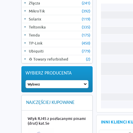
Złącza
(241)
MikroTik
(392)
Solarix
(119)
Teltonika
(335)
Tenda
(175)
TP-Link
(450)
Ubiquiti
(779)
♻️ Towary refurbished
(2)
WYBIERZ PRODUCENTA
NAJCZĘŚCIEJ KUPOWANE
Wtyk RJ45 z pozłacanymi pinami
INNI KLIENCI 
(drut) kat.5e