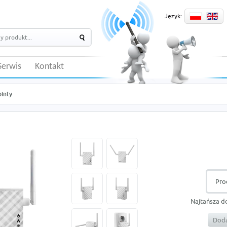
Język:
Serwis
Kontakt
ointy
Pro
Najtańsza d
Doda