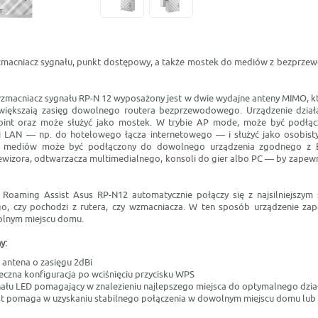
macniacz sygnału, punkt dostępowy, a także mostek do mediów z bezpr
acniacz sygnału RP-N 12 wyposażony jest w dwie wydajne anteny MIMO, któ
zwiększaią zasięg dowolnego routera bezprzewodowego. Urządzenie dział
point oraz może służyć jako mostek. W trybie AP mode, może być podłą
i LAN — np. do hotelowego łącza internetowego — i służyć jako osobisty
o mediów może być podłączony do dowolnego urządzenia zgodnego z 
lewizora, odtwarzacza multimedialnego, konsoli do gier albo PC — by zapewn
i Roaming Assist Asus RP-N12 automatycznie połączy się z najsilniejszy
go, czy pochodzi z rutera, czy wzmacniacza. W ten sposób urządzenie z
olnym miejscu domu.
y:
 antena o zasięgu 2dBi
eczna konfiguracja po wciśnięciu przycisku WPS
ału LED pomagający w znalezieniu najlepszego miejsca do optymalnego działa
t pomaga w uzyskaniu stabilnego połączenia w dowolnym miejscu domu lub 