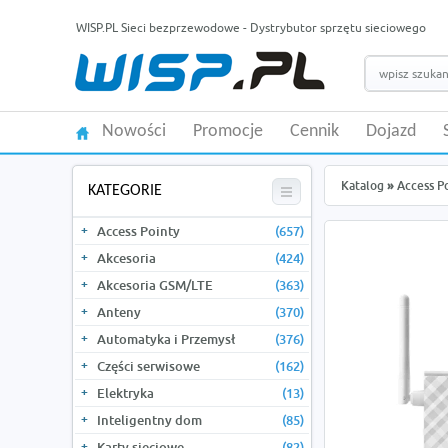
WISP.PL Sieci bezprzewodowe - Dystrybutor sprzętu sieciowego
Nowości
Promocje
Cennik
Dojazd
Katalog
»
Access P
KATEGORIE
Access Pointy
(657)
Akcesoria
(424)
Akcesoria GSM/LTE
(363)
Anteny
(370)
Automatyka i Przemysł
(376)
Części serwisowe
(162)
Elektryka
(13)
Inteligentny dom
(85)
Karty sieciowe
(82)