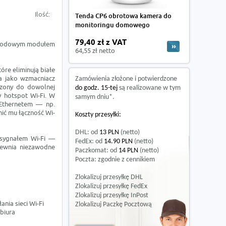
Ilość:
Tenda CP6 obrotowa kamera do
monitoringu domowego
79,40 zł z VAT
zewodowym modułem
64,55 zł netto
re eliminują białe
a jako wzmacniacz
Zamówienia złożone i potwierdzone
czony do dowolnej
do godz. 15-tej
są realizowane w tym
 hotspot Wi-Fi. W
samym dniu*.
Ethernetem — np.
ić mu łączność Wi-
Koszty przesyłki:
DHL: od
13 PLN
(netto)
m sygnałem Wi-Fi —
FedEx: od
14.90 PLN
(netto)
apewnia niezawodne
Paczkomat: od
14 PLN
(netto)
Poczta: zgodnie z cennikiem
Zlokalizuj przesyłkę DHL
Zlokalizuj przesyłkę FedEx
Zlokalizuj przesyłkę InPost
nia sieci Wi-Fi
Zlokalizuj Paczkę Pocztową
biura