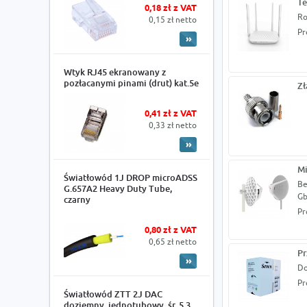
Te
0,18 zł z VAT
Ro
0,15 zł netto
Pr
Wtyk RJ45 ekranowany z
pozłacanymi pinami (drut) kat.5e
Zł
0,41 zł z VAT
0,33 zł netto
Mi
Światłowód 1J DROP microADSS
Be
G.657A2 Heavy Duty Tube,
Gb
czarny
Pr
0,80 zł z VAT
0,65 zł netto
Pr
Do
Pr
Światłowód ZTT 2J DAC
doziemny, jednotubowy, śr. 5.3