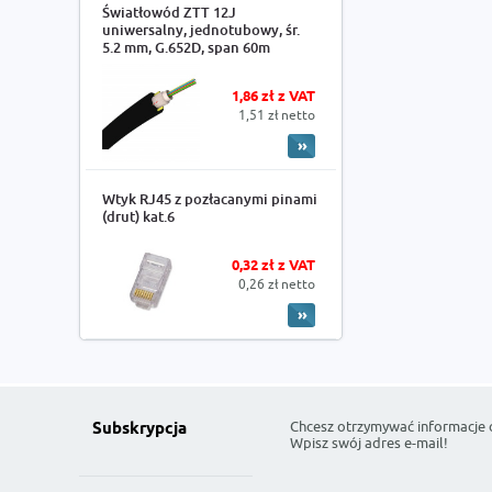
Światłowód ZTT 12J
uniwersalny, jednotubowy, śr.
5.2 mm, G.652D, span 60m
1,86 zł z VAT
1,51 zł netto
Wtyk RJ45 z pozłacanymi pinami
(drut) kat.6
0,32 zł z VAT
0,26 zł netto
Chcesz otrzymywać informacje 
Subskrypcja
Wpisz swój adres e-mail!