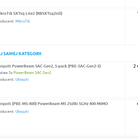
kroTik SXTsq Lite2 (RBSXTsq2nD)
oducent:
MikroTik
J SAMEJ KATEGORII
iquiti PowerBeam 5AC Gen2, 5-pack (PBE-5AC-Gen2-5)
2 
staw 5x
PowerBeam 5AC Gen2
oducent:
Ubiquiti
iquiti (PBE-M5-400) PowerBeam M5 25dBi 5GHz 400 MIMO
oducent:
Ubiquiti