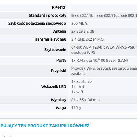
RP-N12
Standard i protokoły
IEEE 802.11b, IEEE 802.11g, IEEE 802.
Szybkość połączenia sieciowego
300 Mb/s
Antena
2x Stała 2 dBi
Transmisja sygnau
2,4 GHz 2x2 MIMO
64-bit WEP, 128-bit WEP, WPA2-PSK,
Szyfrowanie
obsługa WPS
Porty
1x RJ45 dla 10/100 BaseT (LAN)
Przycisk WPS, przycisk restartowania
Przyciski
zasilania
1x zasilanie
Wskaźnik LED
1x LAN
1x wifi
Wymiary
81 x 55 x 34 mm
Waga
110 g
KUPUJĄCY TEN PRODUKT ZAKUPILI RÓWNIEŻ