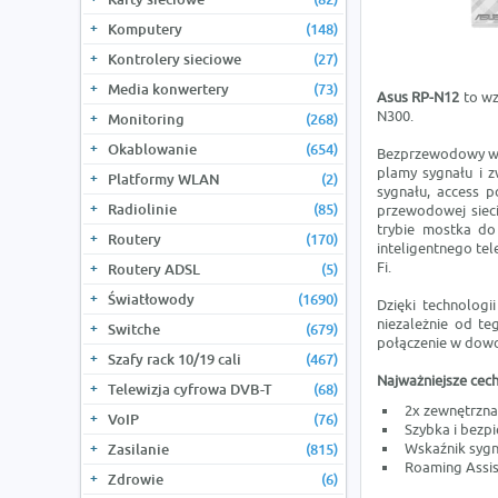
Komputery
(148)
Kontrolery sieciowe
(27)
Media konwertery
(73)
Asus
RP-N12
to wz
N300.
Monitoring
(268)
Okablowanie
(654)
Bezprzewodowy wzm
plamy sygnału i 
Platformy WLAN
(2)
sygnału, access 
Radiolinie
(85)
przewodowej siec
trybie mostka d
Routery
(170)
inteligentnego te
Fi.
Routery ADSL
(5)
Światłowody
(1690)
Dzięki technologi
niezależnie od te
Switche
(679)
połączenie w dow
Szafy rack 10/19 cali
(467)
Najważniejsze cech
Telewizja cyfrowa DVB-T
(68)
2x zewnętrzna
VoIP
(76)
Szybka i bezpi
Wskaźnik sygn
Zasilanie
(815)
Roaming Assis
Zdrowie
(6)