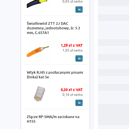
0,65 zł netto
Światłowód ZTT 2J DAC
doziemny, jednotubowy, śr. 5.3
mm, G.657A1
1,29 zł z VAT
1,05 zł netto
Wtyk RJ45 z pozłacanymi pinami
(linka) kat.5e
0,20 zł z VAT
0,16 zł netto
Złącze RP-SMA/m zaciskane na
H155