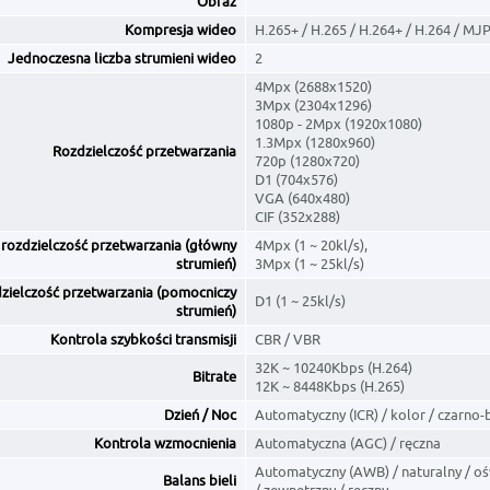
Obraz
Kompresja wideo
H.265+ / H.265 / H.264+ / H.264 / MJ
Jednoczesna liczba strumieni wideo
2
4Mpx (2688x1520)
3Mpx (2304x1296)
1080p - 2Mpx (1920x1080)
1.3Mpx (1280x960)
Rozdzielczość przetwarzania
720p (1280x720)
D1 (704x576)
VGA (640x480)
CIF (352x288)
 rozdzielczość przetwarzania (główny
4Mpx (1 ~ 20kl/s),
strumień)
3Mpx (1 ~ 25kl/s)
dzielczość przetwarzania (pomocniczy
D1 (1 ~ 25kl/s)
strumień)
Kontrola szybkości transmisji
CBR / VBR
32K ~ 10240Kbps (H.264)
Bitrate
12K ~ 8448Kbps (H.265)
Dzień / Noc
Automatyczny (ICR) / kolor / czarno-b
Kontrola wzmocnienia
Automatyczna (AGC) / ręczna
Automatyczny (AWB) / naturalny / ośw
Balans bieli