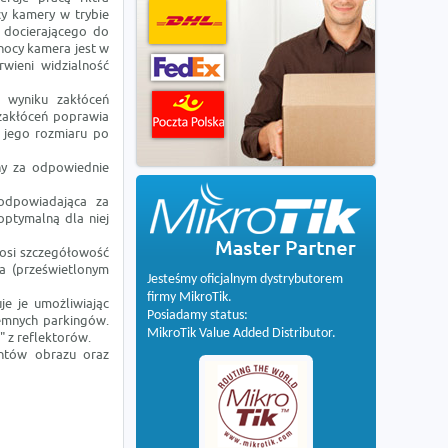
cy kamery w trybie
a docierającego do
 nocy kamera jest w
wieni widzialność
 wyniku zakłóceń
 zakłóceń poprawia
u jego rozmiaru po
ny za odpowiednie
odpowiadająca za
optymalną dla niej
nosi szczegółowość
ła (prześwietlonym
Jesteśmy oficjalnym dystrybutorem
firmy MikroTik.
je je umożliwiając
Posiadamy status:
iemnych parkingów.
MikroTik Value Added Distributor.
" z reflektorów.
entów obrazu oraz