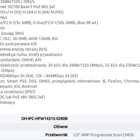
 2688x1520 / 20kl/s
ernet 10/100 Base-T PoE 802.3af
265+/ H.265/ H.264+/ H.264/ MJPEG
 4Mpx
x/F2.0-1/3s 30IRE, 0.3lux/F2.0-1/30s 30IRE, 0lux (IR wł.)
8mm
 (zasięg 30m)
, HLC, 3D DNR, WDR 120dB, RoI
ltr podczerwieni ICR
entnej analizy obrazu (IVS)
detekcja ruchu, strefy prywatności
tandardem: ONVIF, API
dzielczość przetwarzania: 20 kl/s dla 2688x1520 (4Mpx), 25 kl/s dla 2304x1
 (2Mpx)
 10240Kbps (H.264), 12K ~ 8448Kbps (H.265)
u: Smart PSS, DSS, DMSS; przeglądarki internetowe: IE, Firefox, Chrome, 
temami: iOS, Android
 szczelności (IP67)
 DC lub PoE 48V (802.3af)
miesięcy
DH-IPC-HFW1431S-0280B
Główne
Przetwornik
1/3" 4MP Progressive Scan CMOS