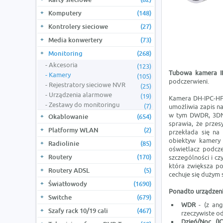
Komputery
(148)
Kontrolery sieciowe
(27)
Media konwertery
(73)
Monitoring
(268)
Akcesoria
(123)
Tubowa kamera 
Kamery
(105)
podczerwieni.
Rejestratory sieciowe NVR
(25)
Urządzenia alarmowe
(19)
Kamera DH-IPC-HF
Zestawy do monitoringu
(7)
umożliwia zapis n
w tym DWDR, 3DNR
Okablowanie
(654)
sprawia, że przes
Platformy WLAN
(2)
przekłada się na
obiektyw kamery
Radiolinie
(85)
oświetlacz podcz
Routery
(170)
szczególności i cz
która zwiększa po
Routery ADSL
(5)
cechuje się dużym 
Światłowody
(1690)
Ponadto urządzenie
Switche
(679)
WDR
- (z ang
Szafy rack 10/19 cali
(467)
rzeczywiste o
Dzień/Noc (IC