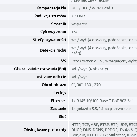
/ zewnętrzny / ręczny
Kompensacja tła
BLC / HLC / WDR 120dB
Redukcja szumów
3D DNR
Smart IR
Wsparcie
Cyfrowy zoom
16x
Strefy prywatności
wł. / wył. (4 obszary, położenie, rozm
wł. / wył. (4 obszary, położenie, rozmi
Detekcja ruchu
próg)
IVS
Przekroczenie linii, wtargnięcie, wykr
Obszar zainteresowania (Roi)
Wł. / wył. (4 obszary)
Lustrzane odbicie
Wł. / wył.
Obrót obrazu
0°, 90°, 180°, 270°
Interfejs
Ethernet
1x RJ45 10/100 Base-T PoE 802.3af
Zasilanie
1x gniazdo 5,5/2,1 na przewodzie
Sieć
HTTP, TCP, ARP, RTSP, RTP, UDP, RTCP
Obsługiwane protokoły
DHCP, DNS, DDNS, PPPOE, IPv4/v6, Q
Bonjour, IEEE 802.1x; Multicast, ICMP