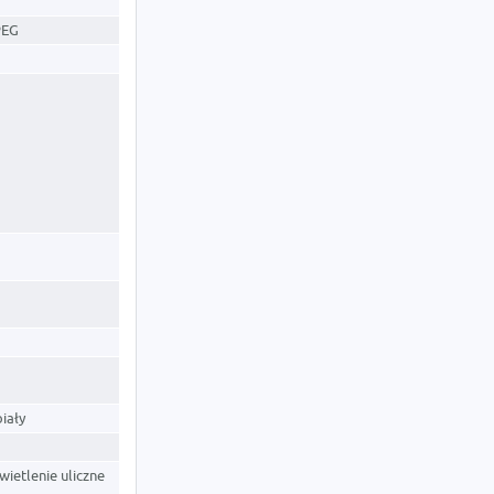
PEG
iały
ietlenie uliczne