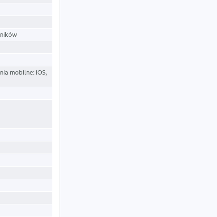
wników
ia mobilne: iOS,