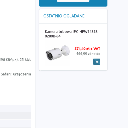
OSTATNIO OGLĄDANE
Kamera tubowa IPC-HFW1431S-
0280B-S4
574,40 zł z VAT
466,99 zł netto
296 (3Mpx), 25 kl/s
Safari; urządzenia