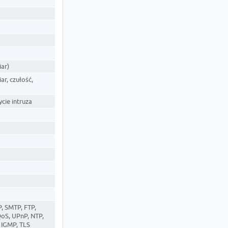
iar)
ar, czułość,
ycie intruza
, SMTP, FTP,
oS, UPnP, NTP,
, IGMP, TLS