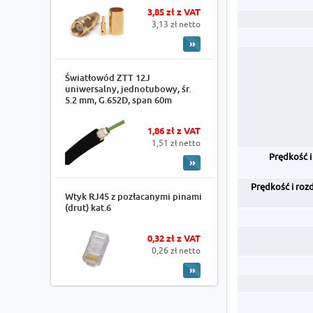
3,85 zł z VAT
3,13 zł netto
Światłowód ZTT 12J
uniwersalny, jednotubowy, śr.
5.2 mm, G.652D, span 60m
1,86 zł z VAT
1,51 zł netto
Prędkość i
Prędkość i roz
Wtyk RJ45 z pozłacanymi pinami
(drut) kat.6
0,32 zł z VAT
0,26 zł netto