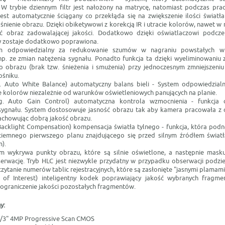
 W trybie dziennym filtr jest nałożony na matrycę, natomiast podczas pra
 jest automatycznie ściągany co przekłąda się na zwiększenie ilości światł
aśnienie obrazu. Dzięki obiketywowi z korekcją IR i utracie kolorów, nawet w
ić obraz zadowalającej jakości. Dodatkowo dzięki oświatlaczowi podczer
y zostaje dodatkowo poprawiona.
 odpowiedzialny za redukowanie szumów w nagraniu powstałych w
np. ze zmian natężenia sygnału. Ponadto funkcja ta dzięki wyeliminowaniu
 obrazu (brak tzw. śnieżenia i smużenia) przy jednoczesnym zmniejszeni
nośniku.
. Auto White Balance) automatyczny balans bieli - System odpowiedzial
kolorów niezależnie od warunków oświetleniowych panujących na planie.
. Auto Gain Control) automatyczna kontrola wzmocnienia - funkcja 
ygnału. System dostosowuje jasność obrazu tak aby kamera pracowała z 
achowując dobrą jakość obrazu.
Backlight Compensation) kompensacja światła tylnego - funkcja, która pod
ciemnego pierwszego planu znajdującego się przed silnym źródłem świat
).
m wykrywa punkty obrazu, które są silnie oświetlone, a następnie masku
erwację. Tryb HLC jest niezwykle przydatny w przypadku obserwacji podz
ytanie numerów tablic rejestracyjnych, które są zasłonięte "jasnymi plamami
 of Interest) inteligentny kodek poprawiający jakość wybranych fragm
 ograniczenie jakości pozostałych fragmentów.
y:
1/3" 4MP Progressive Scan CMOS