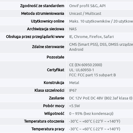
Zgodność ze standardem
Onvif profil S&G, API
Metoda strumieniowania
Unicast / Multicast
Użytkownicy online
Maks. 10 użytkowników / 20 użytko
Archiwizacja sieciowa
NAS
Obsługa przez przeglądarki www
IE, Chrome, Firefox, Safari
CMS (Smart PSS), DSS, DMSS urządzen
Zdalne sterowanie
Android
Pozostałe
CE (EN 60950:2000)
Certyfikat
UL: UL60950-1
FCC: FCC part 15 subpart B
Konstrukcja
Metal
Klasa szczelności
IP67
Zasilanie
DC 12V PoE DC 48V (802.3af klasa 0)
Pobór mocy
<5.5W
Wilgotność
0 ~ 95% (bez kondensacji)
Temperatura otoczenia
-30°C ~ +60°C (-22°F ~ +140°F)
Temperatura pracy
-30°C ~ +60°C (-22°F ~ +140°F)