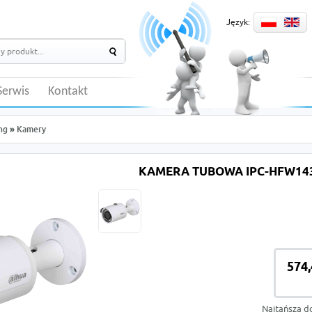
Język:
Serwis
Kontakt
ng
»
Kamery
KAMERA TUBOWA IPC-HFW143
574,
Najtańsza d