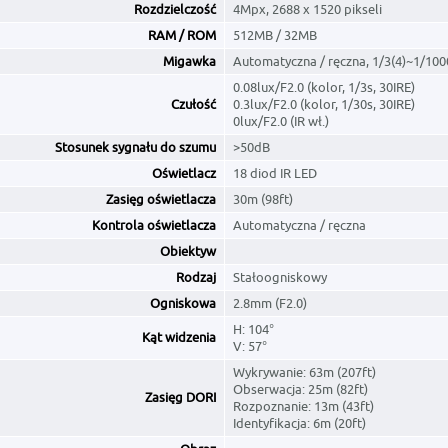
Rozdzielczość
4Mpx, 2688 x 1520 pikseli
RAM / ROM
512MB / 32MB
Migawka
Automatyczna / ręczna, 1/3(4)~1/10
0.08lux/F2.0 (kolor, 1/3s, 30IRE)
Czułość
0.3lux/F2.0 (kolor, 1/30s, 30IRE)
0lux/F2.0 (IR wł.)
Stosunek sygnału do szumu
>50dB
Oświetlacz
18 diod IR LED
Zasięg oświetlacza
30m (98ft)
Kontrola oświetlacza
Automatyczna / ręczna
Obiektyw
Rodzaj
Stałoogniskowy
Ogniskowa
2.8mm (F2.0)
H: 104°
Kąt widzenia
V: 57°
Wykrywanie: 63m (207ft)
Obserwacja: 25m (82ft)
Zasięg DORI
Rozpoznanie: 13m (43ft)
Identyfikacja: 6m (20ft)