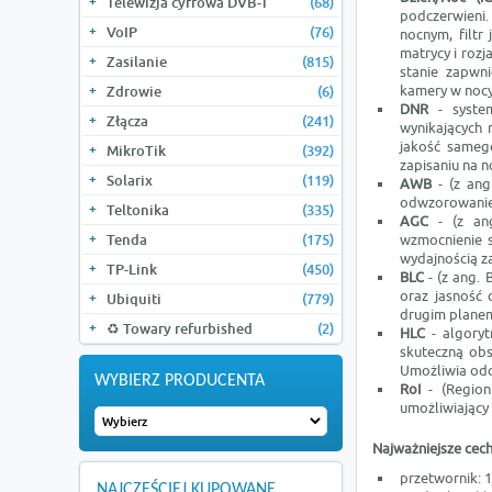
Telewizja cyfrowa DVB-T
(68)
podczerwieni.
VoIP
(76)
nocnym, filtr
matrycy i rozj
Zasilanie
(815)
stanie zapwn
kamery w noc
Zdrowie
(6)
DNR
- system
Złącza
(241)
wynikających 
jakość samego
MikroTik
(392)
zapisaniu na 
Solarix
(119)
AWB
- (z ang
odwzorowanie 
Teltonika
(335)
AGC
- (z ang
Tenda
(175)
wzmocnienie s
wydajnością z
TP-Link
(450)
BLC
- (z ang. 
oraz jasność 
Ubiquiti
(779)
drugim planem
♻️ Towary refurbished
(2)
HLC
- algoryt
skuteczną obs
Umożliwia odcz
WYBIERZ PRODUCENTA
RoI
- (Region
umożliwiający
Najważniejsze cech
przetwornik: 
NAJCZĘŚCIEJ KUPOWANE