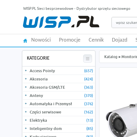
WISP.PL Sieci bezprzewodowe - Dystrybutor sprzętu sieciowego
Nowości
Promocje
Cennik
Dojazd
Katalog
»
Monitori
KATEGORIE
Access Pointy
(657)
Akcesoria
(424)
Akcesoria GSM/LTE
(363)
Anteny
(370)
Automatyka i Przemysł
(376)
Części serwisowe
(162)
Elektryka
(13)
Inteligentny dom
(85)
Karty sieciowe
(82)