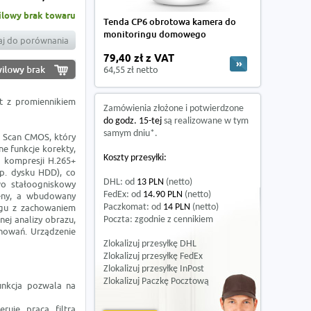
lowy brak towaru
Tenda CP6 obrotowa kamera do
monitoringu domowego
j do porównania
79,40 zł z VAT
64,55 zł netto
t z promiennikiem
Zamówienia złożone i potwierdzone
do godz. 15-tej
są realizowane w tym
samym dniu*.
 Scan CMOS, który
e funkcje korekty,
Koszty przesyłki:
 kompresji H.265+
np. dysku HDD), co
DHL: od
13 PLN
(netto)
wo stałoogniskowy
FedEx: od
14.90 PLN
(netto)
eny, a wbudowany
ngu z zachowaniem
Paczkomat: od
14 PLN
(netto)
nej analizy obrazu,
Poczta: zgodnie z cennikiem
chowań. Urządzenie
Zlokalizuj przesyłkę DHL
Zlokalizuj przesyłkę FedEx
Zlokalizuj przesyłkę InPost
Zlokalizuj Paczkę Pocztową
unkcja pozwala na
ruje pracą filtra