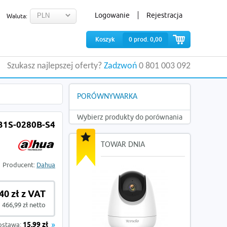
Logowanie
Rejestracja
Waluta:
Koszyk
0
prod.
0,00
Szukasz najlepszej oferty?
Zadzwoń
0 801 003 092
PORÓWNYWARKA
Wybierz produkty do porównania
1S-0280B-S4
TOWAR DNIA
Producent:
Dahua
40 zł z VAT
466,99 zł netto
ostawa:
15,99 zł