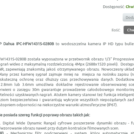
Dostępność:
Chwi
Doda
Ilość:
IP Dahua
IPC-HFW1431S-0280B
to wodoszczelna kamera IP HD typu bulle
W1431S-0280B została wyposażona w przetwornik obrazu 1/3" Progressive
agrań wideo z maksymalną rozdzielczością 4Mpx (2688x1520 pixeli). Dostępn
, zapewniają znakomitą jakoś otrzymywanego obrazu. Nowoczesny układ
yłany przez kamerę sygnał zajmuje mniej na miejsca na nośniku zapisu (
 skuteczną ochronę oraz dłuższy czas przechowywania danych. Dodatko
 2.8mm lub 3.6mm umożliwia dokładne rejestrowanie obserwowanej sc
erwieni o zasięgu 30m gwarantuje prowadzenie całodobowego monitori
ytelności uzyskiwanych nagrań. Atutem kamery stanowi też funkcja inteligent
ziom bezpieczeństwa i gwarantują wykrycie wszystkich niepożądanych za
stopniem odporności na niekorzystne warunki atmosferyczne (IP67).
 posiada szereg funkcji poprawy obrazu takich jak:
. Digital Wide Dynamic Range) cyfrowe poszerzenie dynamiki obrazu - f
dwzorowanie obrazu nawet przy dużym kontraście filmowanych scen.
R)
- Mechaniczny filtr podczerwieni - system, który automatycznie ste