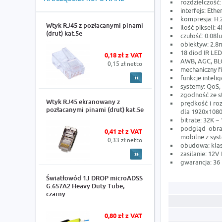
rozdzielczość:
interfejs: Eth
kompresja: H.
Wtyk RJ45 z pozłacanymi pinami
ilość pikseli:
(drut) kat.5e
czułość: 0.08lu
obiektyw: 2.
18 diod IR LED
0,18 zł z VAT
AWB, AGC, BLC
0,15 zł netto
mechaniczny fi
funkcje intelig
systemy: QoS, 
zgodność ze s
Wtyk RJ45 ekranowany z
prędkość i roz
pozłacanymi pinami (drut) kat.5e
dla 1920x1080
bitrate: 32K ~
podgląd obraz
0,41 zł z VAT
mobilne z sys
0,33 zł netto
obudowa: klasa
zasilanie: 12V
gwarancja: 36 
Światłowód 1J DROP microADSS
G.657A2 Heavy Duty Tube,
czarny
0,80 zł z VAT