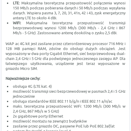
LTE:
Maksymalna teoretyczna przepustowość połączenia wynosi
150 Mb/s podczas pobierania danych i 50 Mb/s podczas wysyłania
danych. Wspiera pasma 3, 7, 20, 31, 41n, 42 i 43, zysk energetyczny
anteny LTE to około 4 dBi.
WiFi:
Maksymalna teoretyczna przepustowość transmisji
bezprzewodowej wynosi 1200 Mb/s (300 Mb/s - 2,4 GHz i 867
Mb/s - 5 GHz). Zastosowano antenę dookólną o zysku 2,5 dBi.
WAP ac 4G kit jest zasilane przez czterordzeniowy procesor 716 MHz i
128 MB pamięci RAM, zdolne do obsługi dużych obciążeń. Jest
wyposażony w dwa porty Gigabit Ethernet, sieć bezprzewodową dual-
chain 2,4 GHz i 5 GHz dla podwójnego jednoczesnego zasięgu AP. Dla
łatwiejszego użytkowania, urządzenie jest teraz wyposażone w
gniazdo Micro SIM.
Najważniejsze cechy:
obsługa 4G (LTE kat. 4)
możliwość transmisji sieci bezprzewodowej w pasmach 2,4 i 5 GHz
jednocześnie
obsługa standardów IEEE 802.11 b/g/n i IEEE 802.11 a/n/ac
maks. teoretyczna przepustowość WiFi: 1200 Mb/s (300 Mb/s w
2,4 GHz, 867 Mb/s w 5 GHz)
2x gigabitowe porty Ethernet
możliwość montażu na zewnątrz budynków
zasilanie przez gniazdo DC, pasywne PoE lub PoE 802.3af/at