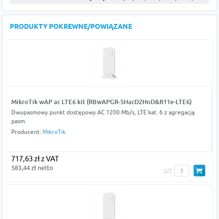
PRODUKTY POKREWNE/POWIĄZANE
MikroTik wAP ac LTE6 kit (RBwAPGR-5HacD2HnD&R11e-LTE6)
Dwupasmowy punkt dostępowy AC 1200 Mb/s, LTE kat. 6 z agregacją
pasm
Producent:
MikroTik
717,63 zł z VAT
583,44 zł netto
szt