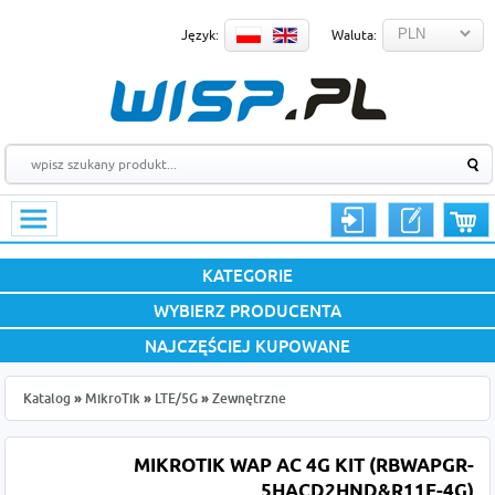
Język:
Waluta:
KATEGORIE
WYBIERZ PRODUCENTA
NAJCZĘŚCIEJ KUPOWANE
Katalog
»
MikroTik
»
LTE/5G
»
Zewnętrzne
MIKROTIK WAP AC 4G KIT (RBWAPGR-
5HACD2HND&R11E-4G)