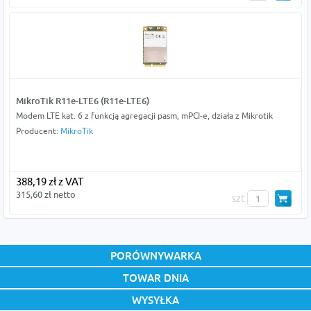
MikroTik R11e-LTE6 (R11e-LTE6)
Modem LTE kat. 6 z funkcją agregacji pasm, mPCI-e, działa z Mikrotik
Producent:
MikroTik
388,19 zł z VAT
315,60 zł netto
szt
PORÓWNYWARKA
TOWAR DNIA
WYSYŁKA