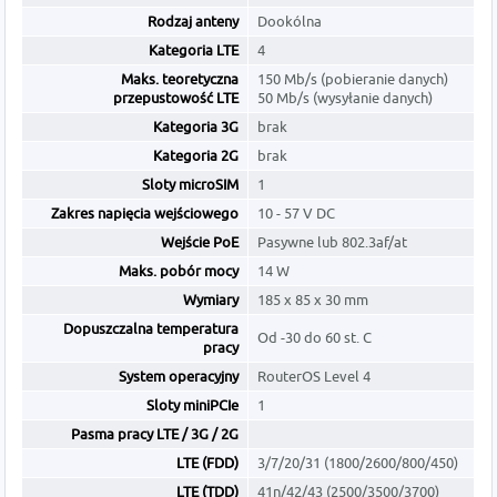
Rodzaj anteny
Dookólna
Kategoria LTE
4
Maks. teoretyczna
150 Mb/s (pobieranie danych)
przepustowość LTE
50 Mb/s (wysyłanie danych)
Kategoria 3G
brak
Kategoria 2G
brak
Sloty microSIM
1
Zakres napięcia wejściowego
10 - 57 V DC
Wejście PoE
Pasywne lub 802.3af/at
Maks. pobór mocy
14 W
Wymiary
185 x 85 x 30 mm
Dopuszczalna temperatura
Od -30 do 60 st. C
pracy
System operacyjny
RouterOS Level 4
Sloty miniPCIe
1
Pasma pracy LTE / 3G / 2G
LTE (FDD)
3/7/20/31 (1800/2600/800/450)
LTE (TDD)
41n/42/43 (2500/3500/3700)