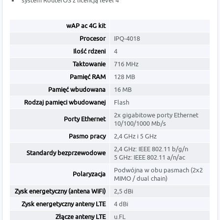
system RouterOS z licencją level 4
wAP ac 4G kit
Procesor
IPQ-4018
Ilość rdzeni
4
Taktowanie
716 MHz
Pamięć RAM
128 MB
Pamięć wbudowana
16 MB
Rodzaj pamięci wbudowanej
Flash
2x gigabitowe porty Ethernet
Porty Ethernet
10/100/1000 Mb/s
Pasmo pracy
2,4 GHz i 5 GHz
2,4 GHz: IEEE 802.11 b/g/n
Standardy bezprzewodowe
5 GHz: IEEE 802.11 a/n/ac
Podwójna w obu pasmach (2x2
Polaryzacja
MIMO / dual chain)
Zysk energetyczny (antena WiFi)
2,5 dBi
Zysk energetyczny anteny LTE
4 dBi
Złącze anteny LTE
u.FL