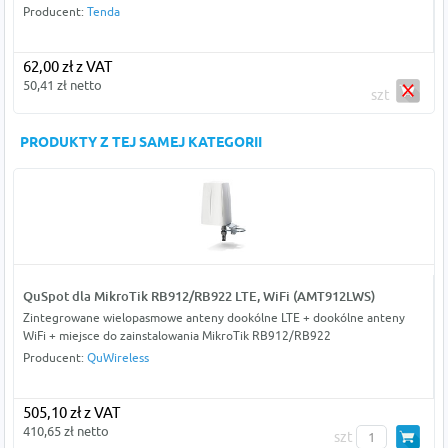
Producent:
Tenda
62,00 zł z VAT
50,41 zł netto
szt
PRODUKTY Z TEJ SAMEJ KATEGORII
QuSpot dla MikroTik RB912/RB922 LTE, WiFi (AMT912LWS)
Zintegrowane wielopasmowe anteny dookólne LTE + dookólne anteny
WiFi + miejsce do zainstalowania MikroTik RB912/RB922
Producent:
QuWireless
505,10 zł z VAT
410,65 zł netto
szt