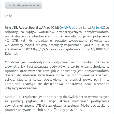
Dodaj do porównania
Ilość:
MikroTik RouterBoard wAP ac 4G kit
(
wAP R ac
oraz karta
R11e-4G
) to
odporny na wpływ warunków atmosferycznych bezprzewodowy
punkt dostępu z wbudowanym modemem obsługującym połączenia
4G (LTE kat. 4). Urządzenie zostało wyposażone również we
wbudowany moduł radiowy pracujący w pasmach 2,4GHz i 5GHz, w
standardach 802.11b/g/n/a/ac oraz 2x gigabitowe porty 10/100/1000
Ethernet.
Obudowa jest wodoodporna i odpowiednia do montażu zarówno
wewnątrz jak i na zewnątrz budynków, a także w samochodzie, w
ogrodzie oraz wszędzie tam gdzie potrzebny jest bezprzewodowy
dostęp do internetu. Urządzenie może być montowane na ścianach,
suficie, słupie, a także postawione na płaskiej powierzchni - w
komplecie znajduje się desktopowa podstawka oraz niezbędne
uchywyty montażowe.
Moduł LTE urządzenia jest podłączony do dwóch anten wewnętrznych
za pomącą pigtaili UFL, więc istnieje możliwość podłączenia
zewnętrznej anteny LTE dla zwiększenia zasięgu. Może być zasilane
poprzez pasywne PoE lub 802.3af/at, czy gniazdo DC.