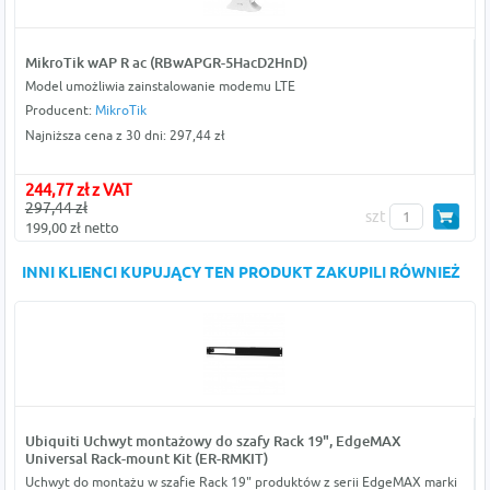
MikroTik wAP R ac (RBwAPGR-5HacD2HnD)
Model umożliwia zainstalowanie modemu LTE
Producent:
MikroTik
Najniższa cena z 30 dni: 297,44 zł
244,77 zł z VAT
297,44 zł
szt
199,00 zł netto
INNI KLIENCI KUPUJĄCY TEN PRODUKT ZAKUPILI RÓWNIEŻ
Ubiquiti Uchwyt montażowy do szafy Rack 19", EdgeMAX
Universal Rack-mount Kit (ER-RMKIT)
Uchwyt do montażu w szafie Rack 19" produktów z serii EdgeMAX marki