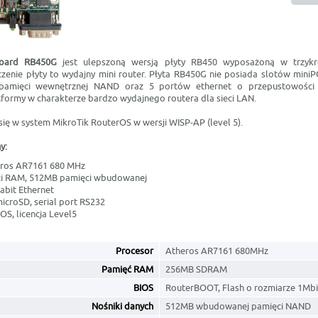
Board RB450G
jest ulepszoną wersją płyty RB450 wyposażoną w trzykro
czenie płyty to wydajny mini router. Płyta RB450G nie posiada slotów miniP
 pamięci wewnętrznej NAND oraz 5 portów ethernet o przepustowości
tformy w charakterze bardzo wydajnego routera dla sieci LAN.
 się w system MikroTik RouterOS w wersji WISP-AP (level 5).
y:
eros AR7161 680 MHz
i RAM, 512MB pamięci wbudowanej
abit Ethernet
microSD, serial port RS232
S, licencja Level5
Procesor
Atheros AR7161 680MHz
Pamięć RAM
256MB SDRAM
BIOS
RouterBOOT, Flash o rozmiarze 1Mbi
Nośniki danych
512MB wbudowanej pamięci NAND