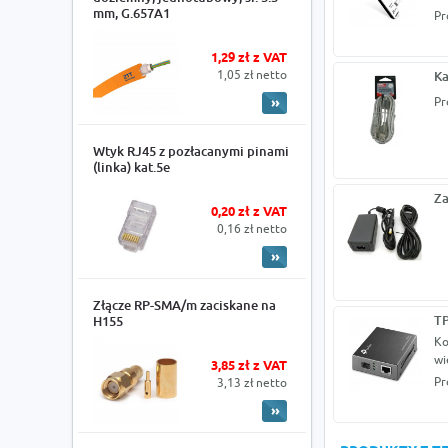
mm, G.657A1
Pr
1,29 zł z VAT
1,05 zł netto
Ka
Pr
Wtyk RJ45 z pozłacanymi pinami
(linka) kat.5e
Za
0,20 zł z VAT
0,16 zł netto
Złącze RP-SMA/m zaciskane na
TP
H155
Ko
wi
3,85 zł z VAT
Pr
3,13 zł netto