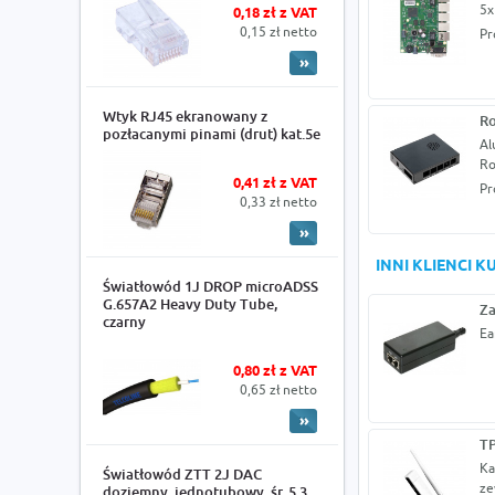
5x
0,18 zł z VAT
0,15 zł netto
Pr
Wtyk RJ45 ekranowany z
Ro
pozłacanymi pinami (drut) kat.5e
Al
Ro
0,41 zł z VAT
Pr
0,33 zł netto
INNI KLIENCI 
Światłowód 1J DROP microADSS
G.657A2 Heavy Duty Tube,
Za
czarny
Ea
0,80 zł z VAT
0,65 zł netto
T
Ka
Światłowód ZTT 2J DAC
ze
doziemny, jednotubowy, śr. 5.3