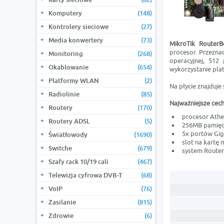
Komputery
(148)
Kontrolery sieciowe
(27)
Media konwertery
(73)
MikroTik Router
procesor. Przezna
Monitoring
(268)
operacyjnej, 512
Okablowanie
(654)
wykorzystanie pla
Platformy WLAN
(2)
Na płycie znajduje
Radiolinie
(85)
Najważniejsze cech
Routery
(170)
procesor Ath
Routery ADSL
(5)
256MB pamięc
5x portów Gig
Światłowody
(1690)
slot na kartę 
Switche
(679)
system RouterO
Szafy rack 10/19 cali
(467)
Telewizja cyfrowa DVB-T
(68)
VoIP
(76)
Zasilanie
(815)
Zdrowie
(6)