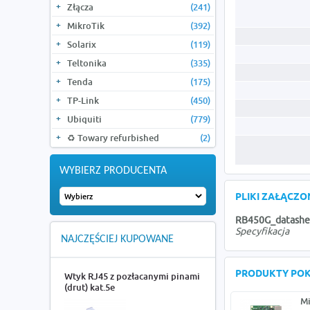
Złącza
(241)
MikroTik
(392)
Solarix
(119)
Teltonika
(335)
Tenda
(175)
TP-Link
(450)
Ubiquiti
(779)
♻️ Towary refurbished
(2)
WYBIERZ PRODUCENTA
PLIKI ZAŁĄCZ
RB450G_datashe
Specyfikacja
NAJCZĘŚCIEJ KUPOWANE
PRODUKTY PO
Wtyk RJ45 z pozłacanymi pinami
(drut) kat.5e
Mi