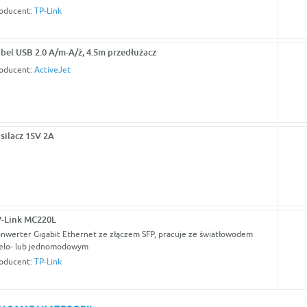
oducent:
TP-Link
bel USB 2.0 A/m-A/ż, 4.5m przedłużacz
oducent:
ActiveJet
silacz 15V 2A
-Link MC220L
nwerter Gigabit Ethernet ze złączem SFP, pracuje ze światłowodem
elo- lub jednomodowym
oducent:
TP-Link