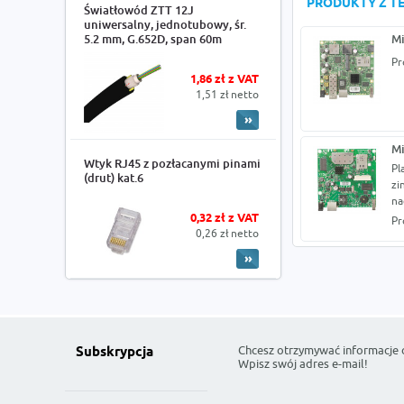
PRODUKTY Z TE
Światłowód ZTT 12J
uniwersalny, jednotubowy, śr.
5.2 mm, G.652D, span 60m
M
Pr
1,86 zł z VAT
1,51 zł netto
M
Wtyk RJ45 z pozłacanymi pinami
Pl
(drut) kat.6
zi
na
0,32 zł z VAT
Pr
0,26 zł netto
Chcesz otrzymywać informacje 
Subskrypcja
Wpisz swój adres e-mail!