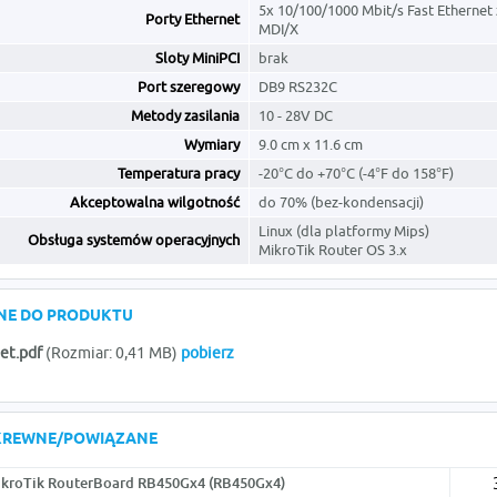
5x 10/100/1000 Mbit/s Fast Ethernet
Porty Ethernet
MDI/X
Sloty MiniPCI
brak
Port szeregowy
DB9 RS232C
Metody zasilania
10 - 28V DC
Wymiary
9.0 cm x 11.6 cm
Temperatura pracy
-20°C do +70°C (-4°F do 158°F)
Akceptowalna wilgotność
do 70% (bez-kondensacji)
Linux (dla platformy Mips)
Obsługa systemów operacyjnych
MikroTik Router OS 3.x
ONE DO PRODUKTU
et.pdf
(Rozmiar: 0,41 MB)
pobierz
KREWNE/POWIĄZANE
kroTik RouterBoard RB450Gx4 (RB450Gx4)