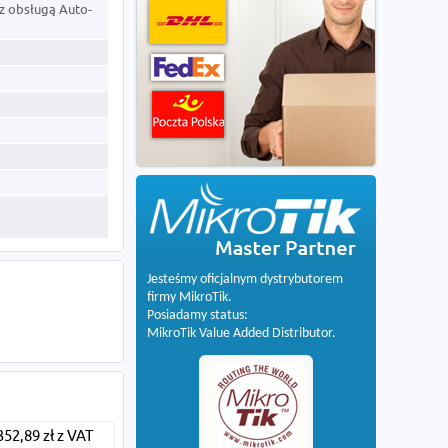
 z obsługą Auto-
Jesteśmy oficjalnym dystrybutorem
firmy MikroTik.
Posiadamy status:
MikroTik Value Added Distributor.
352,89 zł z VAT