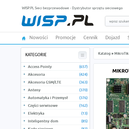
WISP.PL Sieci bezprzewodowe - Dystrybutor sprzętu sieciowego
Nowości
Promocje
Cennik
Dojazd
Katalog
»
MikroTik
KATEGORIE
Access Pointy
(657)
MIKRO
Akcesoria
(424)
Akcesoria GSM/LTE
(363)
Anteny
(370)
Automatyka i Przemysł
(376)
Części serwisowe
(162)
Elektryka
(13)
Inteligentny dom
(85)
Karty sieciowe
(82)