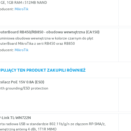
 GE, 1GB RAM i 512MB NAND
oducent:
MikroTik
uterBoard RB450/RB850 - obudowa wewnętrzna (CA150)
uminiowa obudowa wewnętrzna w kolorze czarnym do płyt
uterBoard MikroTika z serii RB450 oraz RB850
oducent:
MikroTik
KUPUJĄCY TEN PRODUKT ZAKUPILI RÓWNIEŻ
silacz PoE 15V 0.8A (ESD)
rth grounding/ESD protection
P-Link TL-WN722N
rta radiowa USB w standardzie 802.11b/g/n ze złączem RP-SMA/ż,
wnętrzną anteną 4 dBi, 1T1R MIMO