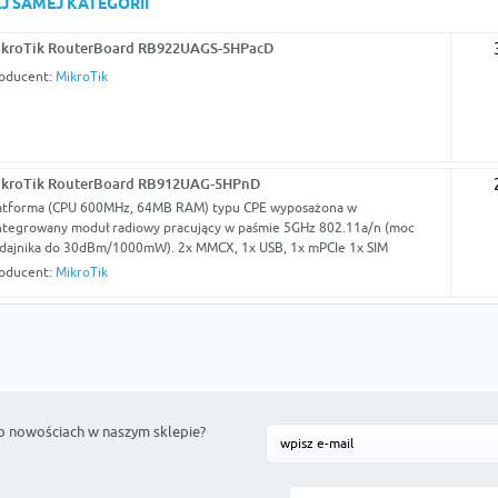
J SAMEJ KATEGORII
ikroTik RouterBoard RB922UAGS-5HPacD
oducent:
MikroTik
ikroTik RouterBoard RB912UAG-5HPnD
atforma (CPU 600MHz, 64MB RAM) typu CPE wyposażona w
ntegrowany moduł radiowy pracujący w paśmie 5GHz 802.11a/n (moc
dajnika do 30dBm/1000mW). 2x MMCX, 1x USB, 1x mPCIe 1x SIM
oducent:
MikroTik
o nowościach w naszym sklepie?