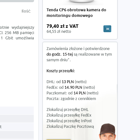
Tenda CP6 obrotowa kamera do
Ilość:
monitoringu domowego
79,40 zł z VAT
tnie wydajniejszy
64,55 zł netto
CI. 256 MB pamięci
 1 Gbit umożliwia
Zamówienia złożone i potwierdzone
do godz. 15-tej
są realizowane w tym
samym dniu*.
Koszty przesyłki:
DHL: od
13 PLN
(netto)
FedEx: od
14.90 PLN
(netto)
Paczkomat: od
14 PLN
(netto)
Poczta: zgodnie z cennikiem
Zlokalizuj przesyłkę DHL
Zlokalizuj przesyłkę FedEx
Zlokalizuj przesyłkę InPost
t
Zlokalizuj Paczkę Pocztową