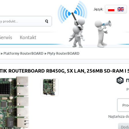
Język:
Serwis
Kontakt
»
Platformy RouterBOARD
»
Płyty RouterBOARD
TIK ROUTERBOARD RB450G, 5X LAN, 256MB SD-RAM I
P
Pro
Najtańsza d
Doda