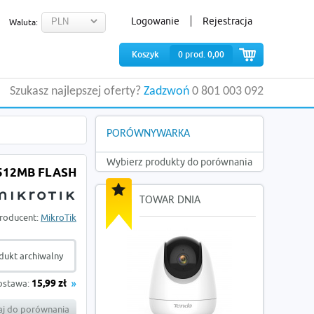
Logowanie
Rejestracja
Waluta:
Koszyk
0
prod.
0,00
Szukasz najlepszej oferty?
Zadzwoń
0 801 003 092
PORÓWNYWARKA
Wybierz produkty do porównania
 512MB FLASH
TOWAR DNIA
roducent:
MikroTik
dukt archiwalny
ostawa:
15,99 zł
j do porównania