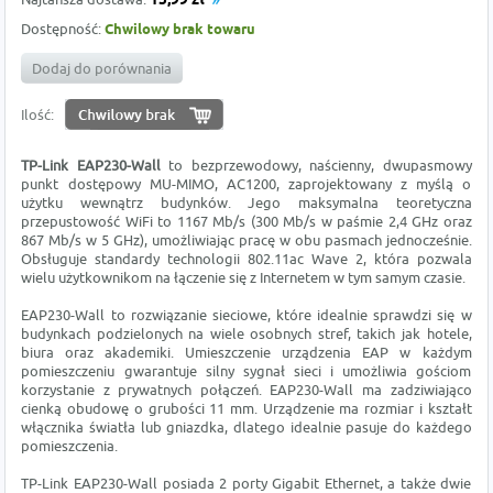
15,99 zł
Dostępność:
Chwilowy brak towaru
Dodaj do porównania
Ilość:
TP-Link EAP230-Wall
to bezprzewodowy, naścienny, dwupasmowy
punkt dostępowy MU-MIMO, AC1200, zaprojektowany z myślą o
użytku wewnątrz budynków. Jego maksymalna teoretyczna
przepustowość WiFi to 1167 Mb/s (300 Mb/s w paśmie 2,4 GHz oraz
867 Mb/s w 5 GHz), umożliwiając pracę w obu pasmach jednocześnie.
Obsługuje standardy technologii 802.11ac Wave 2, która pozwala
wielu użytkownikom na łączenie się z Internetem w tym samym czasie.
EAP230-Wall to rozwiązanie sieciowe, które idealnie sprawdzi się w
budynkach podzielonych na wiele osobnych stref, takich jak hotele,
biura oraz akademiki. Umieszczenie urządzenia EAP w każdym
pomieszczeniu gwarantuje silny sygnał sieci i umożliwia gościom
korzystanie z prywatnych połączeń. EAP230-Wall ma zadziwiająco
cienką obudowę o grubości 11 mm. Urządzenie ma rozmiar i kształt
włącznika światła lub gniazdka, dlatego idealnie pasuje do każdego
pomieszczenia.
TP-Link EAP230-Wall posiada 2 porty Gigabit Ethernet, a także dwie