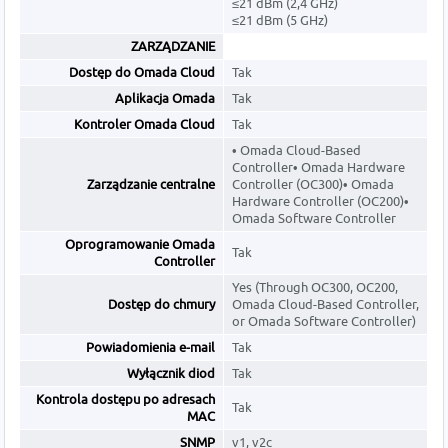
≤21 dBm (2,4 GHz)
≤21 dBm (5 GHz)
ZARZĄDZANIE
Dostęp do Omada Cloud
Tak
Aplikacja Omada
Tak
Kontroler Omada Cloud
Tak
• Omada Cloud-Based
Controller• Omada Hardware
Zarządzanie centralne
Controller (OC300)• Omada
Hardware Controller (OC200)•
Omada Software Controller
Oprogramowanie Omada
Tak
Controller
Yes (Through OC300, OC200,
Dostęp do chmury
Omada Cloud-Based Controller,
or Omada Software Controller)
Powiadomienia e-mail
Tak
Wyłącznik diod
Tak
Kontrola dostępu po adresach
Tak
MAC
SNMP
v1, v2c