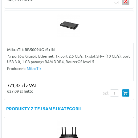
szt
MikroTik RB5009UG+S+IN
7x portów Gigabit Ethernet, 1x port 2.5 Gb/s, 1x slot SFP+ (10 Gb/s), port
USB 3.0, 1 GB pamięci RAM DDR4, RouterOS level 5
Producent:
MikroTik
771,32 zł z VAT
627,09 zł netto
szt
PRODUKTY Z TEJ SAMEJ KATEGORII