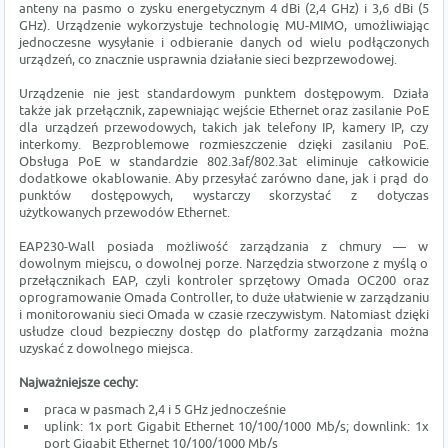
anteny na pasmo o zysku energetycznym 4 dBi (2,4 GHz) i 3,6 dBi (5
GHz). Urządzenie wykorzystuje technologię MU-MIMO, umożliwiając
jednoczesne wysyłanie i odbieranie danych od wielu podłączonych
urządzeń, co znacznie usprawnia działanie sieci bezprzewodowej.
Urządzenie nie jest standardowym punktem dostępowym. Działa
także jak przełącznik, zapewniając wejście Ethernet oraz zasilanie PoE
dla urządzeń przewodowych, takich jak telefony IP, kamery IP, czy
interkomy. Bezproblemowe rozmieszczenie dzięki zasilaniu PoE.
Obsługa PoE w standardzie 802.3af/802.3at eliminuje całkowicie
dodatkowe okablowanie. Aby przesyłać zarówno dane, jak i prąd do
punktów dostępowych, wystarczy skorzystać z dotyczas
użytkowanych przewodów Ethernet.
EAP230-Wall posiada możliwość zarządzania z chmury — w
dowolnym miejscu, o dowolnej porze. Narzędzia stworzone z myślą o
przełącznikach EAP, czyli kontroler sprzętowy Omada OC200 oraz
oprogramowanie Omada Controller, to duże ułatwienie w zarządzaniu
i monitorowaniu sieci Omada w czasie rzeczywistym. Natomiast dzięki
usłudze cloud bezpieczny dostęp do platformy zarządzania można
uzyskać z dowolnego miejsca.
Najważniejsze cechy:
praca w pasmach 2,4 i 5 GHz jednocześnie
uplink: 1x port Gigabit Ethernet 10/100/1000 Mb/s; downlink: 1x
port Gigabit Ethernet 10/100/1000 Mb/s