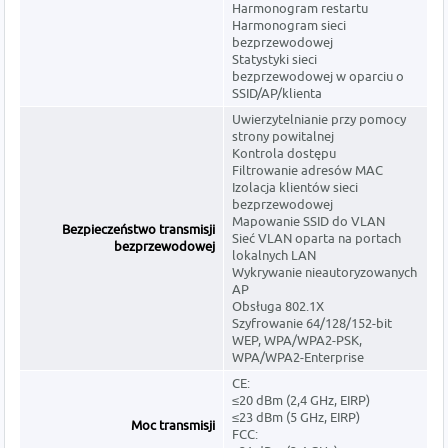
Harmonogram restartu
Harmonogram sieci
bezprzewodowej
Statystyki sieci
bezprzewodowej w oparciu o
SSID/AP/klienta
Uwierzytelnianie przy pomocy
strony powitalnej
Kontrola dostępu
Filtrowanie adresów MAC
Izolacja klientów sieci
bezprzewodowej
Mapowanie SSID do VLAN
Bezpieczeństwo transmisji
Sieć VLAN oparta na portach
bezprzewodowej
lokalnych LAN
Wykrywanie nieautoryzowanych
AP
Obsługa 802.1X
Szyfrowanie 64/128/152-bit
WEP, WPA/WPA2-PSK,
WPA/WPA2-Enterprise
CE:
≤20 dBm (2,4 GHz, EIRP)
≤23 dBm (5 GHz, EIRP)
Moc transmisji
FCC: