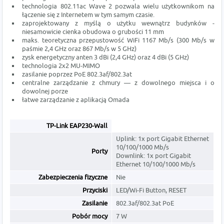
technologia 802.11ac Wave 2 pozwala wielu użytkownikom na
łączenie się z Internetem w tym samym czasie.
zaprojektowany z myślą o użytku wewnątrz budynków -
niesamowicie cienka obudowa o grubości 11 mm
maks. teoretyczna przepustowość WiFi 1167 Mb/s (300 Mb/s w
paśmie 2,4 GHz oraz 867 Mb/s w 5 GHz)
zysk energetyczny anten 3 dBi (2,4 GHz) oraz 4 dBi (5 GHz)
technologia 2x2 MU-MIMO
zasilanie poprzez PoE 802.3af/802.3at
centralne zarządzanie z chmury — z dowolnego miejsca i o
dowolnej porze
łatwe zarządzanie z aplikacją Omada
TP-Link EAP230-Wall
Uplink: 1x port Gigabit Ethernet
10/100/1000 Mb/s
Porty
Downlink: 1x port Gigabit
Ethernet 10/100/1000 Mb/s
Zabezpieczenia fizyczne
Nie
Przyciski
LED/Wi-Fi Button, RESET
Zasilanie
802.3af/802.3at PoE
Pobór mocy
7 W