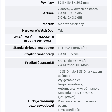
Wymiary
86,8 x 86,8 x 30,2 mm
2 anteny w dwóch pasmach
Antena
2,4 GHz: 2x 4 dBi
5 GHz: 2x 3,6 dBi
Montaż
Montaż naścienny
Hardware Watch Dog
Tak
WŁAŚCIWOŚCI TRANSMISJI
BEZPRZEWODOWEJ
Standardy bezprzewodowe
IEEE 802.11n/g/b/ac
Częstotliwość pracy
2,4 GHz i 5 GHz
5 GHz: do 867 Mb/s
Prędkość transmisji
2,4 GHz: do 300 Mb/s
16 SSID（do 8 SSID na każdym
paśmie）
Wyłączanie sieci
bezprzewodowej
Automatyczny wybór kanału
Kontrola mocy transmisji
QoS (WMM)
Funkcje transmisji
Równoważenie obciążenia
bezprzewodowej
pasma
Limit prędkości