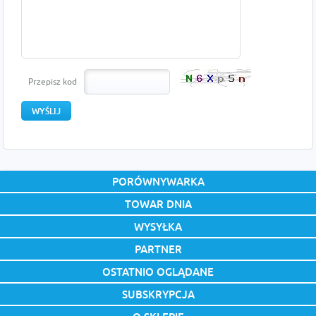
Przepisz kod
PORÓWNYWARKA
TOWAR DNIA
WYSYŁKA
PARTNER
OSTATNIO OGLĄDANE
SUBSKRYPCJA