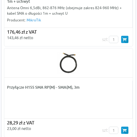
1m + uchwyt
Antena Omni 6,5dBi, 862-876 MHz (obejmuje zakres 824-960 MHz) +
kabel SMA o długości 1m + uchwyt U
Producent:
MikroTik
176,46 zł z VAT
143,46 zł netto
szt
Przyłącze H155 SMA RP(M) - SMA(M), 3m
28,29 zł z VAT
23,00 zł netto
szt