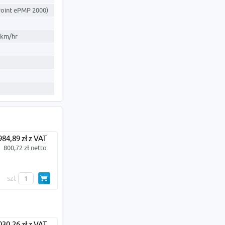
Point ePMP 2000)
9km/hr
984,89 zł z VAT
800,72 zł netto
szt
030,26 zł z VAT