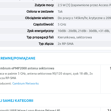
Zużycie mocy
2.5 W [1] (zapewnione przez Access 
Osłona w zestawie
Tak
Obciążenie wiatrem
Do pracy ≤ 145km/hr, krytyczne ≤ 20
Częstotliwość
5 GHz
Zysk energetyczny
10dBi - 20dBi, 21dBi - 30dBi, >31 dBi,
Typ propagacji fali
Kierunkowa, sektorowa
Typ złącza
2x RP-SMA
KREWNE/POWIĄZANE
ambium ePMP2000 antena sektorowa
aca w paśmie 5 GHz, antena sektorowa 90/120 stopni, zysk 18 dBi, 2x
ącza RP-SMA
oducent:
Cambium Networks
J SAMEJ KATEGORII
iquiti UISP Wave Long-Range (Wave-LR)
2 