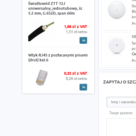
Światłowód ZTT 12J
St
uniwersalny, jednotubowy, śr.
Bl
5.2 mm, G.652D, span 60m
br
Pr
1,86 zł z VAT
1,51 zł netto
Ub
Sy
pr
Ce
Wtyk RJ45 z pozłacanymi pinami
(drut) kat.6
Pr
0,32 zł z VAT
0,26 zł netto
ZAPYTAJ O SZ
Twoje pytanie: