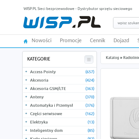
WISP.PL Sieci bezprzewodowe - Dystrybutor sprzętu sieciowego
Nowości
Promocje
Cennik
Dojazd
Katalog
»
Radiolini
KATEGORIE
Access Pointy
(657)
Akcesoria
(424)
Akcesoria GSM/LTE
(363)
Anteny
(370)
Automatyka i Przemysł
(376)
Części serwisowe
(162)
Elektryka
(13)
Inteligentny dom
(85)
Karty sieciowe
(82)