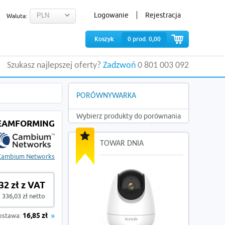
Logowanie
Rejestracja
Waluta:
Koszyk
0
prod.
0,00
Szukasz najlepszej oferty?
Zadzwoń
0 801 003 092
PORÓWNYWARKA
Wybierz produkty do porównania
BEAMFORMING
TOWAR DNIA
Cambium Networks
32 zł z VAT
 336,03 zł netto
ostawa:
16,85 zł