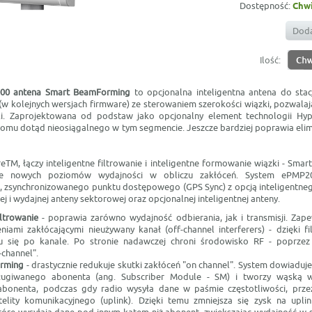
Dostępność:
Chwi
Doda
Ilość:
000
antena Smart BeamForming
to opcjonalna inteligentna antena do sta
w kolejnych wersjach firmware) ze sterowaniem szerokości wiązki, pozwalaj
i. Zaprojektowana od podstaw jako opcjonalny element technologii Hypu
iomu dotąd nieosiągalnego w tym segmencie. Jeszcze bardziej poprawia eli
eTM, łączy inteligentne filtrowanie i inteligentne formowanie wiązki - Sma
ie nowych poziomów wydajności w obliczu zakłóceń. System ePMP2
zsynchronizowanego punktu dostępowego (GPS Sync) z opcją inteligentnego 
i wydajnej anteny sektorowej oraz opcjonalnej inteligentnej anteny.
iltrowanie
- poprawia zarówno wydajność odbierania, jak i transmisji. Zape
niami zakłócającymi nieużywany kanał (off-channel interferers) - dzięki fi
u się po kanale. Po stronie nadawczej chroni środowisko RF - poprze
-channel".
rming
- drastycznie redukuje skutki zakłóceń "on channel". System dowiaduje 
ugiwanego abonenta (ang. Subscriber Module - SM) i tworzy wąską w
bonenta, podczas gdy radio wysyła dane w paśmie częstotliwości, prze
elity komunikacyjnego (uplink). Dzięki temu zmniejsza się zysk na upli