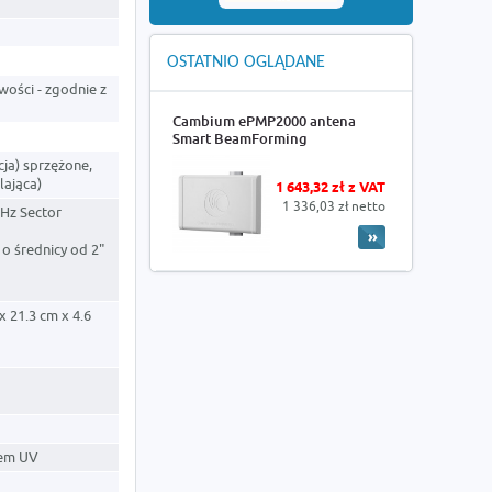
OSTATNIO OGLĄDANE
wości - zgodnie z
Cambium ePMP2000 antena
Smart BeamForming
ja) sprzężone,
lająca)
1 643,32 zł z VAT
1 336,03 zł netto
Hz Sector
o średnicy od 2"
 x 21.3 cm x 4.6
iem UV