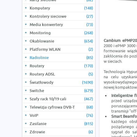
Komputery
(148)
Kontrolery sieciowe
(27)
Media konwertery
(73)
Monitoring
(268)
Cambium ePMP2
Okablowanie
(654)
2000 i ePMP 3000 (
Platformy WLAN
(2)
formowanie wiązk
zakłócenia do poz
Radiolinie
(85)
w sieciach.
Routery
(170)
Technologia Hypur
Routery ADSL
(5)
na celu uzyskan
wysokowydajnego, 
Światłowody
(1690)
nowej kompaktowej 
Switche
(679)
Inteligentne f
Szafy rack 10/19 cali
(467)
przed urządze
poruszającem
Telewizja cyfrowa DVB-T
(68)
transmisji "off
VoIP
(76)
Smart Beamfo
każdego obsł
Zasilanie
(815)
pożądanego a
Zdrowie
(6)
sygnał do sat