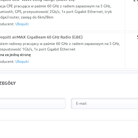
acja CPE pracująca w paśmie 60 GHz z radiem zapasowym na 5 GHz,
uetooth, GPS, przepustowość 2Gb/s, 1x port Gigabit Ethernet, tryb
idge/router, zasięg do 6km/8km
oducent:
Ubiquiti
iquiti airMAX GigaBeam 60 GHz Radio (GBE)
stem radiowy pracujacy w paśmie 60 GHz z radiem zapasowym na 5 GHz,
zepustowość 1Gb/s, 1x port Gigabit Ethernet
na za jedną stronę
oducent:
Ubiquiti
CZEGÓŁY