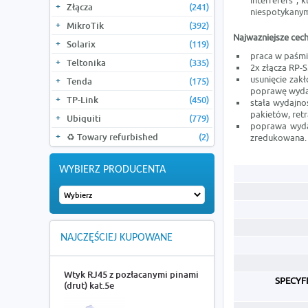
interferers",
Złącza
(241)
niespotykany
MikroTik
(392)
Najwazniejsze cech
Solarix
(119)
praca w paśmi
Teltonika
(335)
2x złącza RP-
usunięcie zak
Tenda
(175)
poprawę wydajn
TP-Link
(450)
stała wydajno
pakietów, ret
Ubiquiti
(779)
poprawa wydaj
♻️ Towary refurbished
(2)
zredukowana. 
WYBIERZ PRODUCENTA
NAJCZĘŚCIEJ KUPOWANE
Wtyk RJ45 z pozłacanymi pinami
SPECYF
(drut) kat.5e