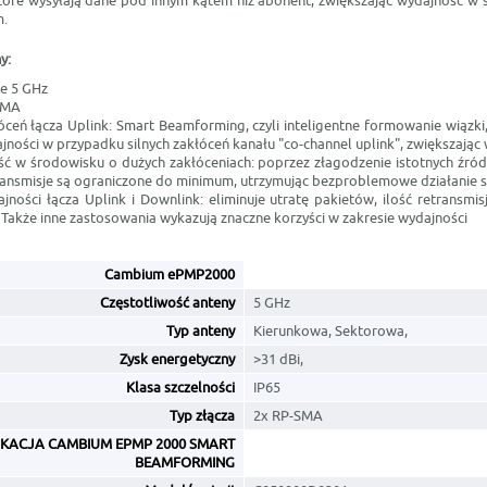
 które wysyłają dane pod innym kątem niż abonent, zwiększając wydajność w 
m.
y:
e 5 GHz
SMA
łóceń łącza Uplink: Smart Beamforming, czyli inteligentne formowanie wiązk
ości w przypadku silnych zakłóceń kanału "co-channel uplink", zwiększając 
ść w środowisku o dużych zakłóceniach: poprzez złagodzenie istotnych źróde
ransmisje są ograniczone do minimum, utrzymując bezproblemowe działanie s
ności łącza Uplink i Downlink: eliminuje utratę pakietów, ilość retransmis
Także inne zastosowania wykazują znaczne korzyści w zakresie wydajności
Cambium ePMP2000
Częstotliwość anteny
5 GHz
Typ anteny
Kierunkowa, Sektorowa,
Zysk energetyczny
>31 dBi,
Klasa szczelności
IP65
Typ złącza
2x RP-SMA
IKACJA CAMBIUM EPMP 2000 SMART
BEAMFORMING