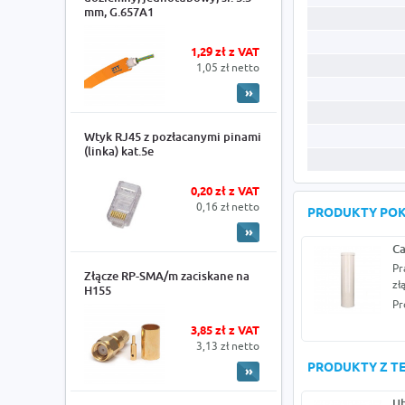
mm, G.657A1
1,29 zł z VAT
1,05 zł netto
Wtyk RJ45 z pozłacanymi pinami
(linka) kat.5e
0,20 zł z VAT
0,16 zł netto
PRODUKTY PO
C
Pr
Złącze RP-SMA/m zaciskane na
zł
H155
Pr
3,85 zł z VAT
3,13 zł netto
PRODUKTY Z TE
Ub