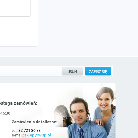
bsługa zamówień:
-16:30
Zamówienia detaliczne:
tel.
32 721 86 73
e-mail:
sklep@wisp.pl