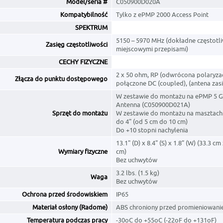
Model/seria #
C050900D020A
Kompatybilność
Tylko z ePMP 2000 Access Point
SPEKTRUM
5150 – 5970 MHz (dokładne częstotli
Zasięg częstotliwości
miejscowymi przepisami)
CECHY FIZYCZNE
2 x 50 ohm, RP (odwrócona polaryzac
Złącza do punktu dostępowego
połączone DC (coupled), (antena zasi
W zestawie do montażu na ePMP 5 G
Antenna (C050900D021A)
Sprzęt do montażu
W zestawie do montażu na masztach 
do 4" (od 5 cm do 10 cm)
Do +10 stopni nachylenia
13.1" (D) x 8.4" (S) x 1.8” (W) (33.3 cm
Wymiary fizyczne
cm)
Bez uchwytów
3.2 lbs. (1.5 kg)
Waga
Bez uchwytów
Ochrona przed środowiskiem
IP65
Materiał osłony (Radome)
ABS chroniony przed promieniowan
Temperatura podczas pracy
-30oC do +55oC (-22oF do +131oF)