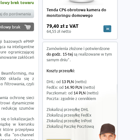
lowy brak towaru
Tenda CP6 obrotowa kamera do
j do porównania
monitoringu domowego
79,40 zł z VAT
64,55 zł netto
cji bazowych ePMP
ąca na inteligentne
Zamówienia złożone i potwierdzone
re ograniczającej
do godz. 15-tej
są realizowane w tym
minowanie zakłóceń
samym dniu*.
Koszty przesyłki:
rt Beamforming, ma
000 składa się z
DHL: od
13 PLN
(netto)
filtrowania, czyli
FedEx: od
14.90 PLN
(netto)
Paczkomat: od
14 PLN
(netto)
wnia ochronę sieci
Poczta: zgodnie z cennikiem
ltrowi dynamicznie
z redukcję szumów
Zlokalizuj przesyłkę DHL
Zlokalizuj przesyłkę FedEx
się o lokalizacjach
Zlokalizuj przesyłkę InPost
iązkę w kierunku
Zlokalizuj Paczkę Pocztową
z które przepływa
nk dla "on-channel