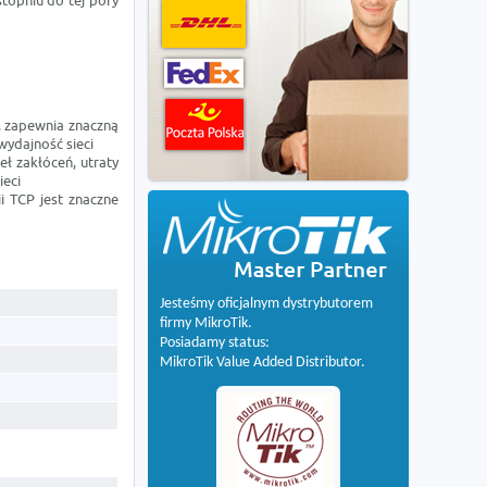
stopniu do tej pory
i, zapewnia znaczną
wydajność sieci
ł zakłóceń, utraty
ieci
ji TCP jest znaczne
Jesteśmy oficjalnym dystrybutorem
firmy MikroTik.
Posiadamy status:
MikroTik Value Added Distributor.