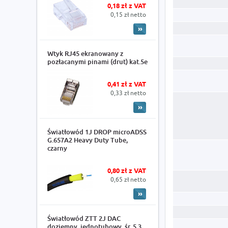
0,18 zł z VAT
0,15 zł netto
Wtyk RJ45 ekranowany z
pozłacanymi pinami (drut) kat.5e
0,41 zł z VAT
0,33 zł netto
Światłowód 1J DROP microADSS
G.657A2 Heavy Duty Tube,
czarny
0,80 zł z VAT
0,65 zł netto
Światłowód ZTT 2J DAC
doziemny, jednotubowy, śr. 5.3