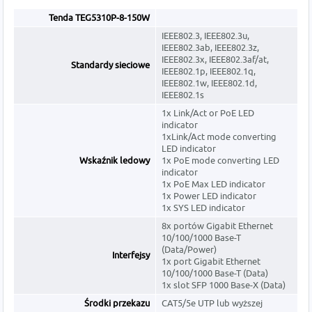
Tenda TEG5310P-8-150W
IEEE802.3, IEEE802.3u,
IEEE802.3ab, IEEE802.3z,
IEEE802.3x, IEEE802.3af/at,
Standardy sieciowe
IEEE802.1p, IEEE802.1q,
IEEE802.1w, IEEE802.1d,
IEEE802.1s
1x Link/Act or PoE LED
indicator
1xLink/Act mode converting
LED indicator
Wskaźnik ledowy
1x PoE mode converting LED
indicator
1x PoE Max LED indicator
1x Power LED indicator
1x SYS LED indicator
8x portów Gigabit Ethernet
10/100/1000 Base-T
(Data/Power)
Interfejsy
1x port Gigabit Ethernet
10/100/1000 Base-T (Data)
1x slot SFP 1000 Base-X (Data)
Środki przekazu
CAT5/5e UTP lub wyższej