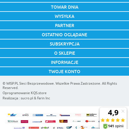
TOWAR DNIA
WYSYŁKA
PARTNER
OSTATNIO OGLĄDANE
SUBSKRYPCJA
O SKLEPIE
INFORMACJE
TWOJE KONTO
©
WISP.PL Sieci Bezprzewodowe
. Wszelkie Prawa Zastrzeżone. All Rights
Reserved.
Oprogramowanie KQS.store
Realizacja :
sucro.pl
&
Farin Inc