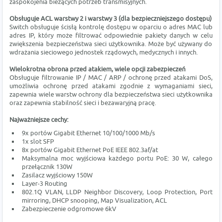
zaspokojenia bieżących potrzeb transmisyjnych.
Obsługuje ACL warstwy 2 i warstwy 3 (dla bezpieczniejszego dostępu)
Switch obsługuje ścisłą kontrolę dostępu w oparciu o adres MAC lub
adres IP, który może filtrować odpowiednie pakiety danych w celu
zwiększenia bezpieczeństwa sieci użytkownika. Może być używany do
wdrażania sieciowego jednostek rządowych, medycznych i innych.
Wielokrotna obrona przed atakiem, wiele opcji zabezpieczeń
Obsługuje filtrowanie IP / MAC / ARP / ochronę przed atakami DoS,
umożliwia ochronę przed atakami zgodnie z wymaganiami sieci,
zapewnia wiele warstw ochrony dla bezpieczeństwa sieci użytkownika
oraz zapewnia stabilność sieci i bezawaryjną pracę.
Najważniejsze cechy:
9x portów Gigabit Ethernet 10/100/1000 Mb/s
1x slot SFP
8x portów Gigabit Ethernet PoE IEEE 802.3af/at
Maksymalna moc wyjściowa każdego portu PoE: 30 W, całego
przełącznik 130W
Zasilacz wyjściowy 150W
Layer-3 Routing
802.1Q VLAN, LLDP Neighbor Discovery, Loop Protection, Port
mirroring, DHCP snooping, Map Visualization, ACL
Zabezpieczenie odgromowe 6kV