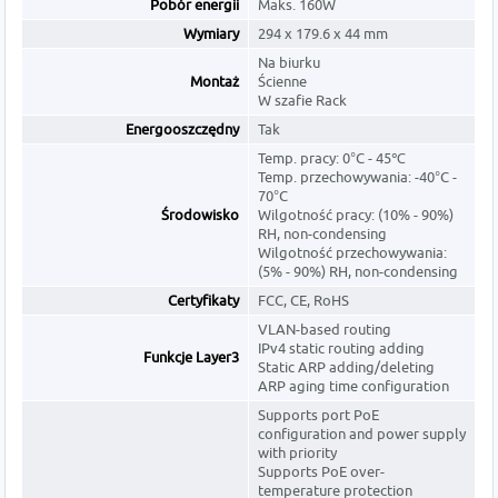
Pobór energii
Maks. 160W
Wymiary
294 x 179.6 x 44 mm
Na biurku
Montaż
Ścienne
W szafie Rack
Energooszczędny
Tak
Temp. pracy: 0°C - 45℃
Temp. przechowywania: -40°C -
70°C
Środowisko
Wilgotność pracy: (10% - 90%)
RH, non-condensing
Wilgotność przechowywania:
(5% - 90%) RH, non-condensing
Certyfikaty
FCC, CE, RoHS
VLAN-based routing
IPv4 static routing adding
Funkcje Layer3
Static ARP adding/deleting
ARP aging time configuration
Supports port PoE
configuration and power supply
with priority
Supports PoE over-
temperature protection