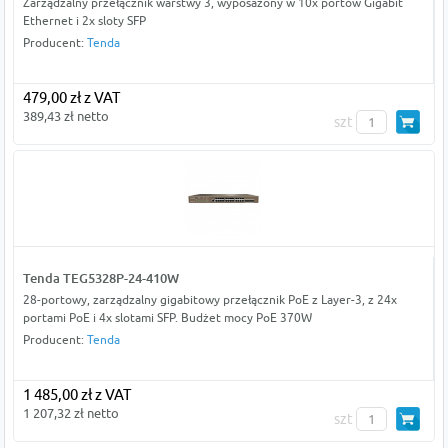
Zarządzalny przełącznik warstwy 3, wyposażony w 10x portów Gigabit
Ethernet i 2x sloty SFP
Producent:
Tenda
479,00 zł z VAT
389,43 zł netto
szt
Tenda TEG5328P-24-410W
28-portowy, zarządzalny gigabitowy przełącznik PoE z Layer-3, z 24x
portami PoE i 4x slotami SFP. Budżet mocy PoE 370W
Producent:
Tenda
1 485,00 zł z VAT
1 207,32 zł netto
szt