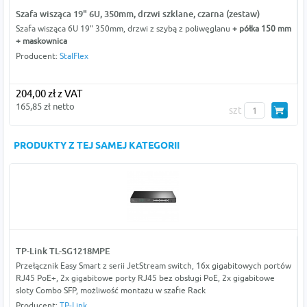
Szafa wisząca 19" 6U, 350mm, drzwi szklane, czarna (zestaw)
Szafa wisząca 6U 19" 350mm, drzwi z szybą z poliwęglanu
+ półka 150 mm
+ maskownica
Producent:
StalFlex
204,00 zł z VAT
165,85 zł netto
szt
PRODUKTY Z TEJ SAMEJ KATEGORII
TP-Link TL-SG1218MPE
Przełącznik Easy Smart z serii JetStream switch, 16x gigabitowych portów
RJ45 PoE+, 2x gigabitowe porty RJ45 bez obsługi PoE, 2x gigabitowe
sloty Combo SFP, możliwość montażu w szafie Rack
Producent:
TP-Link