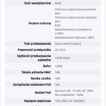
Ilość wentylatorów
Brak
Ochrona odgromowa portów:
6kV
Ochrona odgromowa zaslania:
6kV
Poziom ochrony
ESD:
Wyładowanie w powietrzu:
±10kV
Wyładowanie stykowe: ±8kV
Tryb przekazywania
Store-and-forward
Pojemność przełącznika
20 Gb/s
Szybkość przekazywania
14.90 Mp/s
pakietów
Bufor
12Mb
Tabela adresów MAC
16K
Ramka Jombo
10K
Zarządzanie zasilaniem PoE
Tak
Na port: AF: 15.4W, AT: 30W
Budżet PoE
Na urządzenie: 130W
Napięcie wejściowe
100-240V AC 50/60Hz