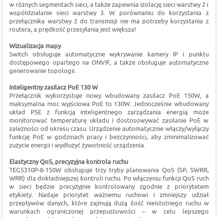
w różnych segmentach sieci, a także zapewnia izolację sieci warstwy 2 i
współdziałanie sieci warstwy 3. W porównaniu do korzystania z
przełącznika warstwy 2 do transmisji nie ma potrzeby korzystania z
routera, a prędkość przesyłania jest większa!
Wizualizacja mapy
Switch obsługuje automatyczne wykrywanie kamery IP i punktu
dostępowego opartego na ONVIF, a także obsługuje automatyczne
generowanie topologii.
Inteligentny zasilacz PoE 130 W
Przełącznik wykorzystuje nowy wbudowany zasilacz PoE 150W, a
maksymalna moc wyjściowa PoE to 130W. Jednocześnie wbudowany
układ PSE z funkcją inteligentnego zarządzania energią może
monitorować temperaturę układu i dostosowywać zasilanie PoE w
zależności od okresu czasu. Urządzenie automatycznie włączy/wyłączy
funkcję PoE w godzinach pracy i bezczynności, aby zminimalizować
zużycie energii i wydłużyć żywotność urządzenia.
Elastyczny QoS, precyzyjna kontrola ruchu
TEG5310P-8-150W obsługuje trzy tryby planowania QoS (SP, SWRR,
WRR) dla dokładniejszej kontroli ruchu. Po włączeniu funkcji QoS ruch
w sieci będzie precyzyjnie kontrolowany zgodnie z priorytetem
etykiety. Nadaje priorytet ważnemu ruchowi i zmniejszy udział
przepływów danych, które zajmują dużą ilość nieistotnego ruchu w
warunkach ograniczonej przepustowości – w celu lepszego