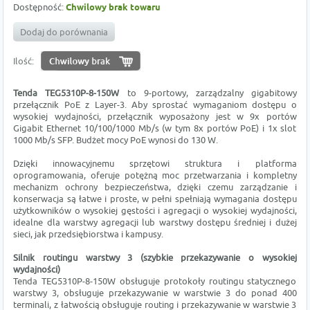
Dostępność:
Chwilowy brak towaru
Dodaj do porównania
Ilość:
Tenda
TEG5310P-8-150W
to 9-portowy, zarządzalny gigabitowy
przełącznik PoE z Layer-3. Aby sprostać wymaganiom dostępu o
wysokiej wydajności, przełącznik wyposażony jest w 9x portów
Gigabit Ethernet 10/100/1000 Mb/s (w tym 8x portów PoE) i 1x slot
1000 Mb/s SFP. Budżet mocy PoE wynosi do 130 W.
Dzięki innowacyjnemu sprzętowi struktura i platforma
oprogramowania, oferuje potężną moc przetwarzania i kompletny
mechanizm ochrony bezpieczeństwa, dzięki czemu zarządzanie i
konserwacja są łatwe i proste, w pełni spełniają wymagania dostępu
użytkowników o wysokiej gęstości i agregacji o wysokiej wydajności,
idealne dla warstwy agregacji lub warstwy dostępu średniej i dużej
sieci, jak przedsiębiorstwa i kampusy.
Silnik routingu warstwy 3 (szybkie przekazywanie o wysokiej
wydajności)
Tenda TEG5310P-8-150W obsługuje protokoły routingu statycznego
warstwy 3, obsługuje przekazywanie w warstwie 3 do ponad 400
terminali, z łatwością obsługuje routing i przekazywanie w warstwie 3