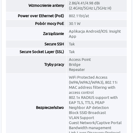
2.86/4.41/4.98 dBi
Wzmocnienie anteny
(2.4GHz/5GHz L/5GHz H)
Power over Ethernet (PoE)
802.11bt/at
Pobór mocy PoE
30.1 W
Aplikacja Android/IOS: Insight
Zarządzanie
App
Secure SSH
Tak
Secure Socket Layer (SSL)
Tak
Access Point
Tryby pracy
Bridge
Repeater
WiFi Protected Access
(WPA/WPA2/WPA3), 802.11i
MAC address filtering with
access control
802.1x RADIUS support with
EAP TLS, TTLS, PEAP
Bezpieczeństwo
Neighbor AP detection
Block SSID Broadcast
VLAN Support
Guest Network/Captive Portal
Bandwidth management
Link Layer Discovery Protocol