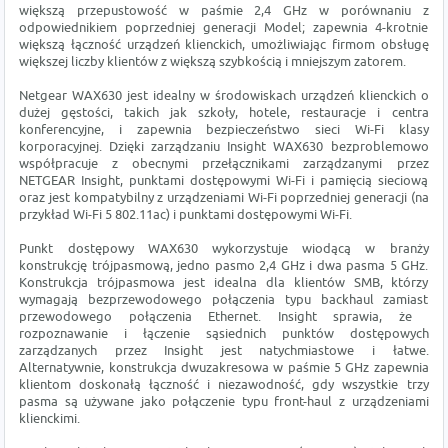
większą przepustowość w paśmie 2,4 GHz w porównaniu z
odpowiednikiem poprzedniej generacji Model; zapewnia 4-krotnie
większą łączność urządzeń klienckich, umożliwiając firmom obsługę
większej liczby klientów z większą szybkością i mniejszym zatorem.
Netgear WAX630 jest idealny w środowiskach urządzeń klienckich o
dużej gęstości, takich jak szkoły, hotele, restauracje i centra
konferencyjne, i zapewnia bezpieczeństwo sieci Wi-Fi klasy
korporacyjnej. Dzięki zarządzaniu Insight WAX630 bezproblemowo
współpracuje z obecnymi przełącznikami zarządzanymi przez
NETGEAR Insight, punktami dostępowymi Wi-Fi i pamięcią sieciową
oraz jest kompatybilny z urządzeniami Wi-Fi poprzedniej generacji (na
przykład Wi-Fi 5 802.11ac) i punktami dostępowymi Wi-Fi.
Punkt dostępowy WAX630 wykorzystuje wiodącą w branży
konstrukcję trójpasmową, jedno pasmo 2,4 GHz i dwa pasma 5 GHz.
Konstrukcja trójpasmowa jest idealna dla klientów SMB, którzy
wymagają bezprzewodowego połączenia typu backhaul zamiast
przewodowego połączenia Ethernet. Insight sprawia, że ​​
rozpoznawanie i łączenie sąsiednich punktów dostępowych
zarządzanych przez Insight jest natychmiastowe i łatwe.
Alternatywnie, konstrukcja dwuzakresowa w paśmie 5 GHz zapewnia
klientom doskonałą łączność i niezawodność, gdy wszystkie trzy
pasma są używane jako połączenie typu front-haul z urządzeniami
klienckimi.