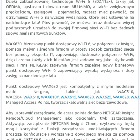
Dzięki zaktualizowanej technologii Wi-Fi 6 (802.11ax), takiej jak
OFDMA, upstream i downstream MU-MIMO, a także zwiększonym
prędkościom, zasięgowi i pojemności, możesz mieć pewność, że
otrzymujesz Wi-Fi o najwyższej wydajności, które jest ustawione na
nadchodzące lata! Plus pewność, że możesz teraz dodawać więcej
podłączonych urządzeń do swojej firmowej sieci Wi-Fi bez żadnych
spowolnień i martwych punktów.
WAX630, biznesowy punkt dostępowy Wi-Fi 6, w połączeniu z Insight,
pomaga małym i średnim firmom w prosty sposób zarządzać siecią
bez pomocy eksperta IT, zapewniając doskonałe połączenie Wi-Fi,
dzięki czemu każdy z ich klientów jest zadowolony jako użytkownik
sieci. Firma NETGEAR zapewnia firmom zupełnie nowy biznesowy
punkt dostępowy Wi-Fi 6 zapewniający wysoką wydajność i duży
zasięg na nadchodzące lata.
Punkt dostępowy WAX630 jest kompatybilny z innymi modelami
marki Netgear, takimi jak WAC510,
WAC564,
WAX610
,
WAX610Y
,
WAX615
,
WAX620
,
WAX625
,
WAX628
,
WAX
Managed Access Points, tworząc skalowalną sieć bezprzewodową.
Aby usprawnić zarządzanie, do acess pointa dodano NETGEAR Insight
Remote/Cloud Management jako opcjonalny tryb zarządzania.
Aktywując zarządzanie NETGEAR Insight Cloud, użytkownicy będą
mogli korzystać z funkcji zarządzania umożliwiających firmom
prostszą konfigurację i wdrażanie z dowolnego miejsca za pomocą
aplikacji NETGEAR Insight na urządzeniach mobilnych lub portalu