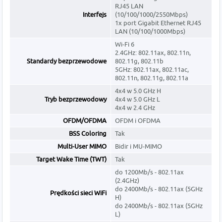
RJ45 LAN
Interfejs
(10/100/1000/2550Mbps)
1x port Gigabit Ethernet RJ45
LAN (10/100/1000Mbps)
Wi-Fi 6
2.4GHz: 802.11ax, 802.11n,
Standardy bezprzewodowe
802.11g, 802.11b
5GHz: 802.11ax, 802.11ac,
802.11n, 802.11g, 802.11a
4x4 w 5.0 GHz H
Tryb bezprzewodowy
4x4 w 5.0 GHz L
4x4 w 2.4 GHz
OFDM/OFDMA
OFDM i OFDMA
BSS Coloring
Tak
Multi-User MIMO
Bidir i MU-MIMO
Target Wake Time (TWT)
Tak
do 1200Mb/s - 802.11ax
(2.4GHz)
do 2400Mb/s - 802.11ax (5GHz
Prędkości sieci WiFi
H)
do 2400Mb/s - 802.11ax (5GHz
L)