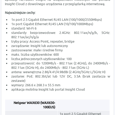
Insight Cloud z dowolnego urządzenia z przeglądarką internetową.
Najważniejsze cechy:
1x port 2.5 Gigabit Ethernet RJ45 LAN (100/1000/2550Mbps)
1x port Gigabit Ethernet RJ45 LAN (10/100/1000Mbps)
standard: Wi-Fi 6
standardy bezprzewodowe: 2.4GHz: 802.11ax/n/g/b, 5GHz:
802.11ax/ac/n/g/a
tryby pracy: Access Point, repeater, bridge
zarządzanie: Insight lub autonomiczny
zastosowanie: małe i średnie firmy
maks. liczba użytkowników: 600
liczba jednoczesnych użytkowników: 100
przepustowość: do 1200Mb/s - 802.11ax (2.4GHz), do 2400Mb/s -
802.11ax (5GHz H), do 2400Mb/s - 802.11ax (5GHz L)
antena: wewnętrzna 2.86/4.41/4.98dBi (2.4GHz/5GHz L/5GHz H)
zasilanie: PoE: 802.3bt/at lub 12V DC, 3.5A (brak zasilacza w
zestawie)
wymiary: 266.6 x 268.3 x 55.5 mm
aplikacja mobilna Insight lub portal Insight Cloud
Netgear WAX630 (WAX630-
100EUS)
1x port 2.5 Gigabit Ethernet