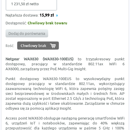
1 231,50 zł netto
Najtańsza dostawa:
15,99 zł
Dostępność:
Chwilowy brak towaru
Dodaj do porównania
Ilość:
Netgear WAX630 (WAX630-100EUS)
to trzyzakresowy punkt
dostępowy, pracujący w standardzie 802.11ax WiFi 6
AX6000, zarządzany przez PoE Multi-Gig Insight.
Punkt dostępowy WAX630-100EUS to wysokowydajny punkt
dostępowy pracujący w standardzie 802.11ax, wykorzystujący
zaawansowaną technologię WiFi 6, która zapewnia potężny zasięg
sieci bezprzewodowej w środowiskach małych i średnich firm. AP
został wyposażony w port Ethernet 2.5 Gb/s z technologią PoE, która
zapewnia dużą szybkość i łatwe okablowanie. Zarządzanie w chmurze
odbywa się za pomocą aplikacji Insight.
Access point WAX630 obsługuje następną generację smartfonów WiFi
6, urządzeń IoT i notebooków, zapewniając do 40% większą
przepustowość dla każdego urządzenia w paśmie 5 GHz i 100%