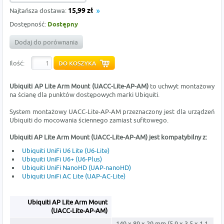
Najtańsza dostawa:
15,99 zł
Dostępność:
Dostępny
Dodaj do porównania
Ilość:
Ubiquiti AP Lite Arm Mount (UACC-Lite-AP-AM)
to uchwyt montażowy
na ścianę dla punktów dostępowych marki Ubiquiti.
System montażowy UACC-Lite-AP-AM przeznaczony jest dla urządzeń
Ubiquiti do mocowania ściennego zamiast sufitowego.
Ubiquiti AP Lite Arm Mount (UACC-Lite-AP-AM) jest kompatybilny z:
Ubiquiti UniFi U6 Lite (U6-Lite)
Ubiquiti UniFi U6+ (U6-Plus)
Ubiquiti UniFi NanoHD (UAP-nanoHD)
Ubiquiti UniFi AC Lite (UAP-AC-Lite)
Ubiquiti AP Lite Arm Mount
(UACC-Lite-AP-AM)
149 x 89 x 29 mm (5.9 x 3.5 x 1.1