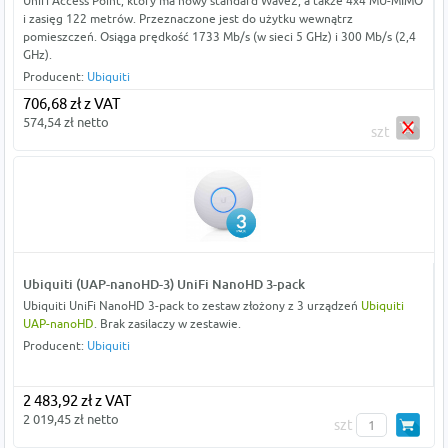
Unifi Access Point, który ma nowy standard Wave2, a także 4x4 MU-MIMO
i zasięg 122 metrów. Przeznaczone jest do użytku wewnątrz
pomieszczeń. Osiąga prędkość 1733 Mb/s (w sieci 5 GHz) i 300 Mb/s (2,4
GHz).
Producent:
Ubiquiti
706,68 zł z VAT
574,54 zł netto
szt
Ubiquiti (UAP-nanoHD-3) UniFi NanoHD 3-pack
Ubiquiti UniFi NanoHD 3-pack to zestaw złożony z 3 urządzeń
Ubiquiti
UAP-nanoHD
. Brak zasilaczy w zestawie.
Producent:
Ubiquiti
2 483,92 zł z VAT
2 019,45 zł netto
szt