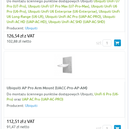
Do montażu ściennego punktów dostępowych Ubiquiti
Ubiquiti UniFi U7
Pro (U7-Pro)
,
Ubiquiti UniFi U7 Pro Max (U7-Pro-Max)
,
Ubiquiti UniFi U6
Pro (U6-Pro)
,
Ubiquiti UniFi U6 Enterprise (U6-Enterprise)
,
Ubiquiti UniFi
U6 Long-Range (U6-LR)
,
Ubiquiti UniFi AC Pro (UAP-AC-PRO)
,
Ubiquiti
UniFi AC HD (UAP-AC-HD)
,
Ubiquiti UniFi AC SHD (UAP-AC-SHD)
Producent:
Ubiquiti
126,54 zł z VAT
102,88 zł netto
szt
Ubiquiti AP Pro Arm Mount (UACC-Pro-AP-AM)
Do montażu ściennego punktów dostępowych Ubiquiti,
UniFi 6 Pro (U6-
Pro)
oraz
UAP AC Pro (UAP-AC-PRO)
Producent:
Ubiquiti
112,51 zł z VAT
91,47 zł netto
szt