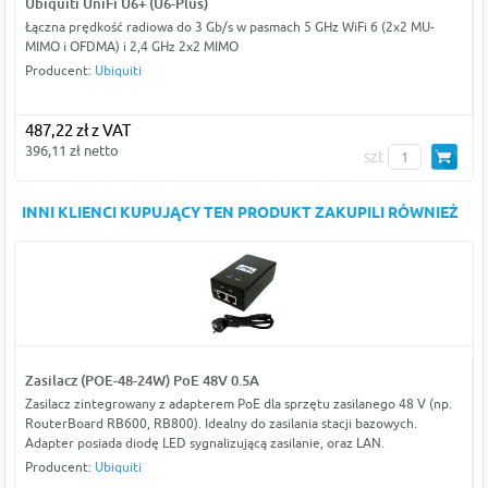
Ubiquiti UniFi U6+ (U6-Plus)
Łączna prędkość radiowa do 3 Gb/s w pasmach 5 GHz WiFi 6 (2x2 MU-
MIMO i OFDMA) i 2,4 GHz 2x2 MIMO
Producent:
Ubiquiti
487,22 zł z VAT
396,11 zł netto
szt
INNI KLIENCI KUPUJĄCY TEN PRODUKT ZAKUPILI RÓWNIEŻ
Zasilacz (POE-48-24W) PoE 48V 0.5A
Zasilacz zintegrowany z adapterem PoE dla sprzętu zasilanego 48 V (np.
RouterBoard RB600, RB800). Idealny do zasilania stacji bazowych.
Adapter posiada diodę LED sygnalizującą zasilanie, oraz LAN.
Producent:
Ubiquiti