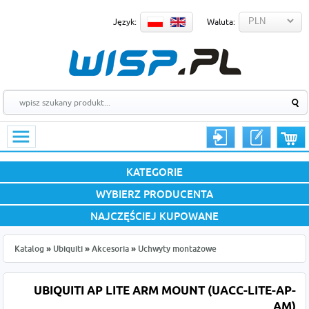
Język:
Waluta:
KATEGORIE
WYBIERZ PRODUCENTA
NAJCZĘŚCIEJ KUPOWANE
Katalog
»
Ubiquiti
»
Akcesoria
»
Uchwyty montażowe
UBIQUITI AP LITE ARM MOUNT (UACC-LITE-AP-
AM)