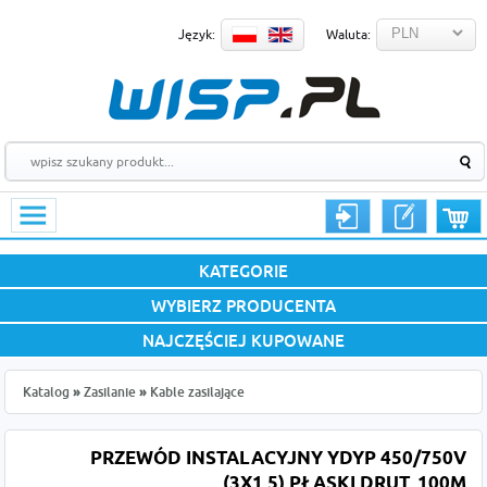
Język:
Waluta:
KATEGORIE
WYBIERZ PRODUCENTA
NAJCZĘŚCIEJ KUPOWANE
Katalog
»
Zasilanie
»
Kable zasilające
PRZEWÓD INSTALACYJNY YDYP 450/750V
(3X1,5) PŁASKI DRUT, 100M