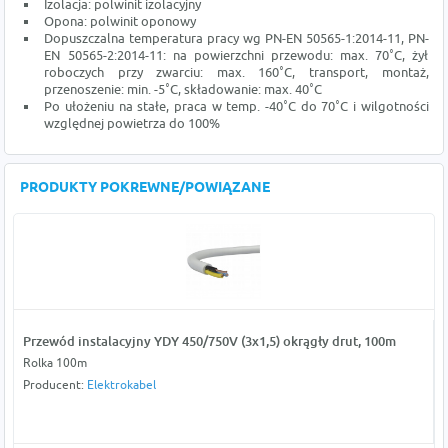
Izolacja: polwinit izolacyjny
Opona: polwinit oponowy
Dopuszczalna temperatura pracy wg PN-EN 50565-1:2014-11, PN-
EN 50565-2:2014-11: na powierzchni przewodu: max. 70˚C, żył
roboczych przy zwarciu: max. 160˚C, transport, montaż,
przenoszenie: min. -5˚C, składowanie: max. 40˚C
Po ułożeniu na stałe, praca w temp. -40˚C do 70˚C i wilgotności
względnej powietrza do 100%
PRODUKTY POKREWNE/POWIĄZANE
Przewód instalacyjny YDY 450/750V (3x1,5) okrągły drut, 100m
Rolka 100m
Producent:
Elektrokabel