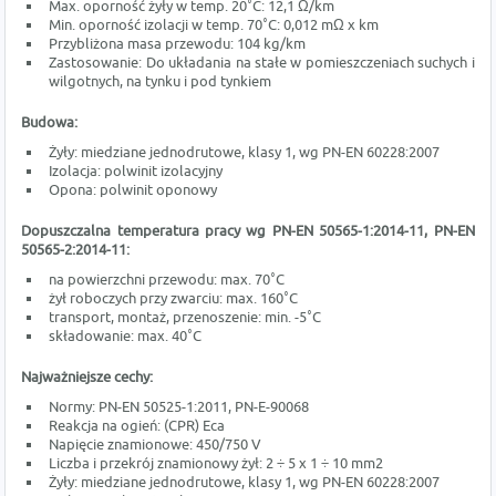
Max. oporność żyły w temp. 20˚C: 12,1 Ω/km
Min. oporność izolacji w temp. 70˚C: 0,012 mΩ x km
Przybliżona masa przewodu: 104 kg/km
Zastosowanie: Do układania na stałe w pomieszczeniach suchych i
wilgotnych, na tynku i pod tynkiem
Budowa:
Żyły: miedziane jednodrutowe, klasy 1, wg PN-EN 60228:2007
Izolacja: polwinit izolacyjny
Opona: polwinit oponowy
Dopuszczalna temperatura pracy wg PN-EN 50565-1:2014-11, PN-EN
50565-2:2014-11:
na powierzchni przewodu: max. 70˚C
żył roboczych przy zwarciu: max. 160˚C
transport, montaż, przenoszenie: min. -5˚C
składowanie: max. 40˚C
Najważniejsze cechy:
Normy: PN-EN 50525-1:2011, PN-E-90068
Reakcja na ogień: (CPR) Eca
Napięcie znamionowe: 450/750 V
Liczba i przekrój znamionowy żył: 2 ÷ 5 x 1 ÷ 10 mm2
Żyły: miedziane jednodrutowe, klasy 1, wg PN-EN 60228:2007